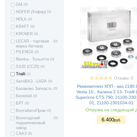
ВАЗ 2109 - Лада/
(22)
GM
(0)
Спутник/
HOFER (Хофер)
(0)
Самара1
HOLA
(0)
ВАЗ 21099 -
(22)
Лада/ Самара1
KRAFT
(0)
ВАЗ 2113 - Лада
(20)
KRONER
(0)
Самара II 3дв.
хетч
LECAR - торговая
(0)
марка Автоваз
ВАЗ 2114 - Лада
(20)
Самара II 5дв.
PILENGA
(0)
хетч
Remka - Тольятти
(0)
ВАЗ 2115 - Лада
(20)
SS20 (СС20)
(0)
Самара II седан
ВАЗ 2110 - Лада
(17)
Trialli
(1)
110
Отзывы: 0
АвтоВАЗ - LADA
(0)
ВАЗ 2111 - Лада
(16)
Ремкомплект КПП - ваз 2180 
111
Балаково Запчасть
(0)
Vesta 15-, Калина 2 13- Trialli 
ВАЗ 2112 - Лада
(16)
Белебей
(0)
Superiore CTS 790, 21100-230
112
01, 21100-2301034-01
БРТ
(0)
ВАЗ 2120 - Лада
(2)
Отгрузка на следующий 
Надежда
ВолгаАвтоПром
(0)
ВАЗ 2170 -
(10)
Вологодский
(0)
6.400
руб.
Приора седан
подшипниковый
ВАЗ 21708 -
(9)
завод
Приора премьер
СААЗ
(0)
ВАЗ 2171 - Приора
(9)