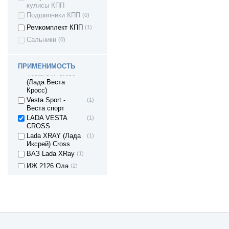
ВАЗ 1119 - Калина
(6)
кулисы КПП
I хетчбек
Подшипники КПП
(0)
ВАЗ 11198 -
(6)
Ремкомплект КПП
(1)
Калина I спорт
Сальники
(0)
ВАЗ 2180 - Lada
(3)
Vesta (Лада
Веста)
ВАЗ 2181 LADA
(3)
ПРИМЕНИМОСТЬ
Vesta SW Cross
(Лада Веста
Кросс)
Vesta Sport -
(1)
Веста спорт
LADA VESTA
(1)
CROSS
Lada XRAY (Лада
(1)
Иксрей) Cross
ВАЗ Lada XRay
(1)
ИЖ 2126 Ода
(2)
газ 2217
(1)
газ 2217 - соболь
(2)
газ 2410 - волга
(1)
газ 2705 - соболь
(2)
газ 2705 - газель
(2)