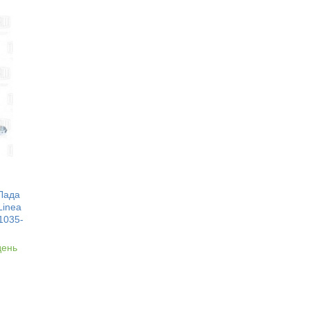
Лада
Linea
1035-
день