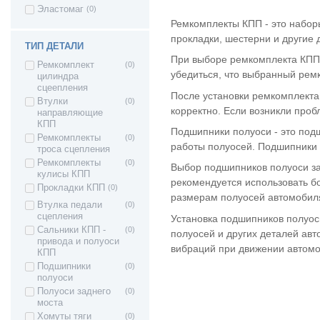
Эластомаг
(0)
универсал
Ремкомплекты КПП - это набор
ВАЗ 2172 - Приора
(9)
хетчбек
прокладки, шестерни и другие 
ТИП ДЕТАЛИ
ВАЗ 21728 -
(9)
При выборе ремкомплекта КПП 
Приора купе
Ремкомплект
(0)
убедиться, что выбранный рем
ВАЗ 2190 -
(10)
цилиндра
Гранта седан
сцеепления
После установки ремкомплекта
ВАЗ 21928 - Kalina
(9)
Втулки
(0)
корректно. Если возникли проб
II Kross
направляющие
КПП
ВАЗ 21905 -
(10)
Подшипники полуоси - это под
Гранта седан
Ремкомплекты
(0)
работы полуосей. Подшипники п
(Sport)
троса сцепления
ВАЗ 2191 -
(10)
Ремкомплекты
(0)
Выбор подшипников полуоси зав
Гранта хетчбек
кулисы КПП
рекомендуется использовать б
(лифтбек)
Прокладки КПП
(0)
размерам полуосей автомобил
ВАЗ 2192 - Kalina
(10)
Втулка педали
(0)
II Хэтчбек
сцепления
Установка подшипников полуос
Lada Kalina 2
(10)
Сальники КПП -
(0)
полуосей и других деталей ав
Granta FL (2194)
привода и полуоси
Cross
вибраций при движении автомо
КПП
ВАЗ 1111 - Ока
(2)
Подшипники
(0)
ВАЗ 1117 - Калина
(6)
полуоси
I универсал
Полуоси заднего
(0)
ВАЗ 1118 - Калина
(6)
моста
I седан
Хомуты тяги
(0)