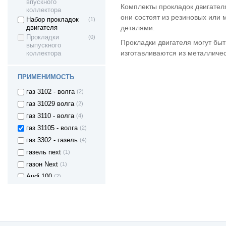
впускного
Калина I спорт
Комплекты прокладок двигател
коллектора
ВАЗ 2180 - Lada
(1)
они состоят из резиновых или 
Набор прокладок
(1)
Vesta (Лада
деталями.
двигателя
Веста)
Прокладки
(0)
Lada Largus -
(3)
Прокладки двигателя могут быт
выпускного
Ларгус
изготавливаются из металличес
коллектора
газ 2410 - волга
(3)
газ 2705 - соболь
(1)
ПРИМЕНИМОСТЬ
газ 2705 - газель
(2)
газ 3102 - волга
(2)
газ 31029 волга
(2)
газ 3110 - волга
(4)
газ 31105 - волга
(2)
газ 3302 - газель
(4)
газель next
(1)
газон Next
(1)
Audi 100
(2)
Audi 80
(2)
Audi (A2)
(1)
Audi (A3)
(8)
Audi (A4)
(9)