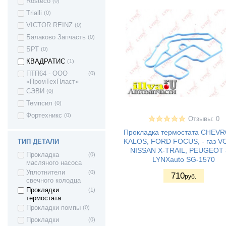
Rosteco
(0)
хетчбек
Trialli
(0)
ВАЗ 21728 -
(8)
Приора купе
VICTOR REINZ
(0)
ВАЗ 2190 - Гранта
(9)
Балаково Запчасть
(0)
седан
БРТ
(0)
ВАЗ 21928 - Kalina
(2)
II Kross
КВАДРАТИС
(1)
ВАЗ 21905 -
(4)
ПТП64 - ООО
(0)
Гранта седан
«ПромТехПласт»
(Sport)
СЭВИ
(0)
ВАЗ 2191 - Гранта
(4)
хетчбек (лифтбек)
Темпсил
(0)
ВАЗ 2192 - Kalina
(4)
Фортехникс
(0)
Отзывы: 0
II Хэтчбек
Lada Kalina 2
(4)
Прокладка термостата CHEV
Granta FL (2194)
KALOS, FORD FOCUS, - газ V
ТИП ДЕТАЛИ
Cross
NISSAN X-TRAIL, PEUGEOT 
Прокладка
(0)
ВАЗ 1111 - Ока
(1)
LYNXauto SG-1570
масляного насоса
ВАЗ 1117 - Калина
(5)
Уплотнители
(0)
710
I универсал
руб.
свечного колодца
ВАЗ 1118 -
(11)
Прокладки
(1)
Калина I седан
термостата
ВАЗ 1119 - Калина
(5)
Прокладки помпы
(0)
I хетчбек
Прокладки
(0)
ВАЗ 11198 -
(5)