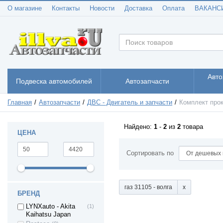
Спутник/ Самара1
О магазине
Контакты
Новости
Доставка
Оплата
ВАКАНС
ВАЗ 2109 - Лада/
(9)
Спутник/ Самара1
ВАЗ 21099 - Лада/
(9)
Самара1
ВАЗ 2113 - Лада
(6)
Самара II 3дв.
хетч
ВАЗ 2114 - Лада
(6)
Авто
Подвеска автомобилей
Автозапчасти
Самара II 5дв.
хетч
ВАЗ 2115 - Лада
(6)
Главная
Автозапчасти
ДВС - Двигатель и запчасти
Комплект про
Самара II седан
ВАЗ 2110 - Лада
(8)
110
Найдено:
1
-
2
из
2
товара
ЦЕНА
ВАЗ 2111 - Лада
(9)
111
ВАЗ 2112 - Лада
(8)
Сортировать по
112
ВАЗ 2170 -
(13)
Приора седан
ВАЗ 21708 -
(8)
газ 31105 - волга
БРЕНД
Приора премьер
ВАЗ 2171 - Приора
(8)
LYNXauto - Akita
(1)
универсал
Kaihatsu Japan
ВАЗ 2172 - Приора
(8)