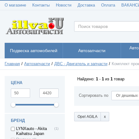
Renault Clio
(2)
О магазине
Контакты
Новости
Доставка
Оплата
ВАКАНС
Renault Duster
(2)
Renault Kaptur
(1)
Renault Kangoo
(1)
Renault Koleos
(1)
Renault Logan
(3)
Renault LAGUNA
(3)
Авто
Подвеска автомобилей
Автозапчасти
Renault Megane l
(3)
Renault Megane ll
(2)
Главная
Автозапчасти
ДВС - Двигатель и запчасти
Комплект про
Renault Megane lll
(2)
(рестайлинг)
Renault MEGANE
(2)
Найдено:
1
-
1
из
1
товар
ЦЕНА
IV
Renault Sandero
(2)
Сортировать по
Renault SCENIC
(1)
Renault SYMBOL
(1)
II
Renault TRAFIC
(3)
Opel AGILA
БРЕНД
Renault Twingo
(1)
LYNXauto - Akita
(1)
SAAB 9-3
(1)
Kaihatsu Japan
SAAB 9-5
(2)