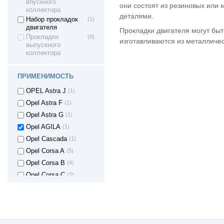
Toyota Auris
(1)
впускного
они состоят из резиновых или 
коллектора
Toyota Avensis
(2)
деталями.
Набор прокладок
(1)
Toyota Land
(2)
двигателя
Прокладки двигателя могут быт
Cruiser
Прокладки
(0)
изготавливаются из металличес
Toyota HILUX
(1)
выпускного
коллектора
Opel Antara
(1)
OPEL Astra
(6)
ПРИМЕНИМОСТЬ
Opel Ascona C
(1)
OPEL Astra J
(1)
Opel Astra F
(1)
Opel Astra G
(1)
Opel AGILA
(1)
Opel Cascada
(1)
Opel Corsa A
(5)
Opel Corsa B
(4)
Opel Corsa C
(2)
Opel Corsa C
(3)
Opel Corsa D
(3)
Opel Corsa E
(1)
Opel Corsa E
(2)