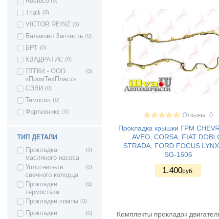
Rosteco
(0)
Seat Arosa
(2)
Trialli
(0)
Seat ALHAMBRA
(3)
VICTOR REINZ
(0)
Seat ALTEA
(3)
Балаково Запчасть
(0)
Seat TOLEDO
(3)
БРТ
(0)
Seat Exeo ST
(2)
КВАДРАТИС
(0)
Seat CORDOBA
(4)
ПТП64 - ООО
(0)
«ПромТехПласт»
Seat LEON
(1)
СЭВИ
(0)
Seat IBIZA
(3)
Темпсил
(0)
Skoda Fabia
(2)
Фортехникс
(0)
Skoda FELICIA
(3)
Отзывы: 0
Skoda Yeti
(1)
Прокладка крышки ГРМ CHEV
AVEO, CORSA, FIAT DOBL
ТИП ДЕТАЛИ
Skoda SuperB
(2)
STRADA, FORD FOCUS LYNX
Прокладка
(0)
Skoda Roomster
(1)
SG-1606
масляного насоса
Skoda Octavia
(5)
Уплотнители
(0)
1.400
руб.
SsangYong Rexton
(1)
свечного колодца
Прокладки
(0)
Subaru Impreza
(2)
термостата
SUZUKI BALENO
(1)
Прокладки помпы
(0)
Suzuki Swift
(1)
Прокладки
(0)
Комплекты прокладок двигател