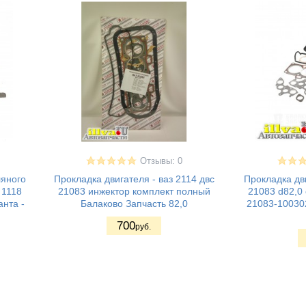
Отзывы: 0
ляного
Прокладка двигателя - ваз 2114 двс
Прокладка дви
 1118
21083 инжектор комплект полный
21083 d82,0 
анта -
Балаково Запчасть 82,0
21083-10030
700
руб.