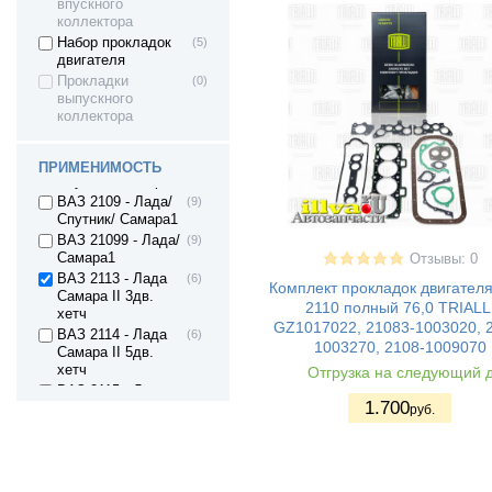
впускного
Lada 4x4 URBAN
(2)
коллектора
LADA Niva Travel
(2)
Набор прокладок
(5)
двигателя
ВАЗ 2131 - Нива
(2)
4х4 5дв
Прокладки
(0)
выпускного
ВАЗ 2123 - Нива II
(4)
коллектора
ВАЗ 21236 -
(4)
Chevrolet Niva
ВАЗ 2108 - Лада/
(9)
ПРИМЕНИМОСТЬ
Спутник/ Самара1
ВАЗ 2109 - Лада/
(9)
Спутник/ Самара1
ВАЗ 21099 - Лада/
(9)
Самара1
Отзывы: 0
ВАЗ 2113 - Лада
(6)
Комплект прокладок двигателя 
Самара II 3дв.
2110 полный 76,0 TRIALL
хетч
GZ1017022, 21083-1003020, 
ВАЗ 2114 - Лада
(6)
1003270, 2108-1009070
Самара II 5дв.
хетч
Отгрузка на следующий 
ВАЗ 2115 - Лада
(6)
1.700
Самара II седан
руб.
ВАЗ 2110 - Лада
(8)
110
ВАЗ 2111 - Лада
(9)
111