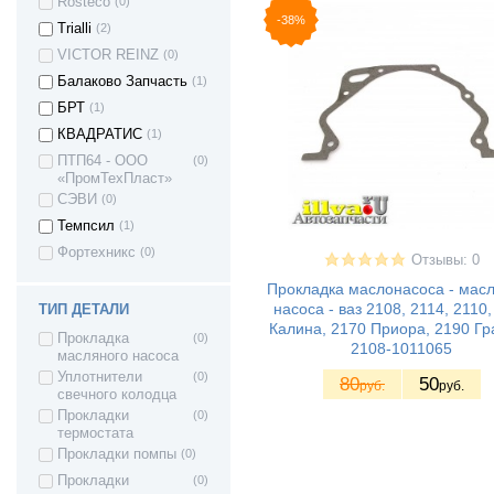
Rosteco
(0)
-38%
Trialli
(2)
VICTOR REINZ
(0)
Балаково Запчасть
(1)
ВАЗ 2101 -
(7)
БРТ
(1)
Жигули
КВАДРАТИС
(1)
ВАЗ 2102 -
(8)
Жигули
ПТП64 - ООО
(0)
«ПромТехПласт»
ВАЗ 2103 -
(7)
Жигули
СЭВИ
(0)
ВАЗ 2104 -
(7)
Темпсил
(1)
Жигули
Фортехникс
(0)
ВАЗ 2105 -
(8)
Отзывы: 0
Жигули
Прокладка маслонасоса - мас
ВАЗ 2106 -
(7)
насоса - ваз 2108, 2114, 2110,
ТИП ДЕТАЛИ
Жигули
Калина, 2170 Приора, 2190 Гр
ВАЗ 2107 -
(8)
Прокладка
(0)
2108-1011065
Жигули
масляного насоса
ВАЗ 2121 - Нива
(4)
Уплотнители
(0)
80
50
руб.
руб.
4х4 3дв.
свечного колодца
ВАЗ 21213 Нива
(4)
Прокладки
(0)
термостата
ВАЗ 21214 (4x4)
(4)
Прокладки помпы
(0)
ВАЗ-21214 (Lada
(2)
Прокладки
(0)
4x4)