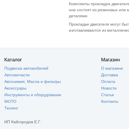
Комплекты прокладок двигател
ВАЗ 2112 - Лада
(8)
112
они состоят из резиновых или 
ВАЗ 2170 -
(13)
деталями.
Приора седан
ВАЗ 21708 -
(8)
Прокладки двигателя могут быт
Приора премьер
изготавливаются из металличес
ВАЗ 2171 - Приора
(8)
универсал
ВАЗ 2172 - Приора
(8)
хетчбек
ВАЗ 21728 -
(8)
Приора купе
Каталог
Магазин
ВАЗ 2190 - Гранта
(9)
Подвеска автомобилей
О магазине
седан
ВАЗ 21928 - Kalina
(2)
Автозапчасти
Доставка
II Kross
Автохимия, Масла и фильтры
Оплата
ВАЗ 21905 -
(4)
Аксессуары
Новости
Гранта седан
(Sport)
Инструменты и оборудование
Статьи
ВАЗ 2191 - Гранта
(4)
МОТО
Контакты
хетчбек (лифтбек)
Тюнинг
ВАЗ 2192 - Kalina
(4)
II Хэтчбек
Lada Kalina 2
(4)
ИП Кайгородов Е.Г.
Granta FL (2194)
Cross