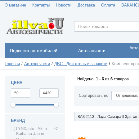
О магазине
Контакты
Новости
Доставка
Оплата
ВАКАНС
Авто
Подвеска автомобилей
Автозапчасти
Главная
Автозапчасти
ДВС - Двигатель и запчасти
Комплект про
Найдено:
1
-
6
из
6
товаров
ЦЕНА
Сортировать по
ВАЗ 2113 - Лада Самара II 3дв. хе
БРЕНД
LYNXauto - Akita
(0)
Kaihatsu Japan