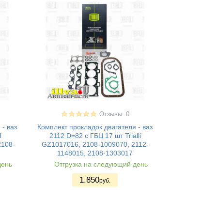
Отзывы: 0
- ваз
Комплект прокладок двигателя - ваз
I
2112 D=82 с ГБЦ 17 шт Trialli
2108-
GZ1017016, 2108-1009070, 2112-
1148015, 2108-1303017
день
Отгрузка на следующий день
1.850
руб.