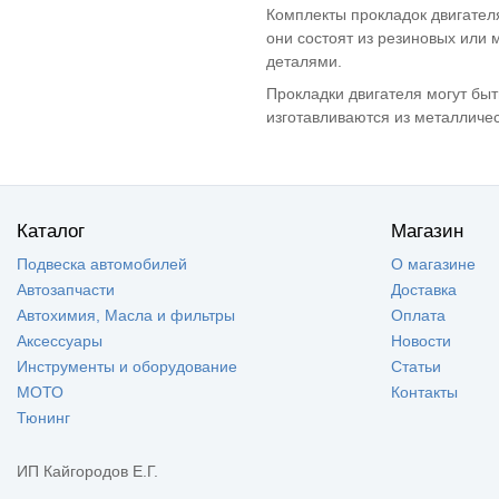
Комплекты прокладок двигател
LADA Niva Travel
(2)
они состоят из резиновых или 
ВАЗ 2131 - Нива
(2)
деталями.
4х4 5дв
ВАЗ 2123 - Нива II
(4)
Прокладки двигателя могут быт
ВАЗ 21236 -
(4)
изготавливаются из металличес
Chevrolet Niva
ВАЗ 2108 - Лада/
(9)
Спутник/ Самара1
ВАЗ 2109 - Лада/
(9)
Спутник/ Самара1
Каталог
Магазин
ВАЗ 21099 - Лада/
(9)
Самара1
Подвеска автомобилей
О магазине
ВАЗ 2113 - Лада
(6)
Самара II 3дв.
Автозапчасти
Доставка
хетч
Автохимия, Масла и фильтры
Оплата
ВАЗ 2114 - Лада
(6)
Аксессуары
Новости
Самара II 5дв.
хетч
Инструменты и оборудование
Статьи
ВАЗ 2115 - Лада
(6)
МОТО
Контакты
Самара II седан
Тюнинг
ВАЗ 2110 - Лада
(8)
110
ВАЗ 2111 - Лада
(9)
ИП Кайгородов Е.Г.
111
(8)