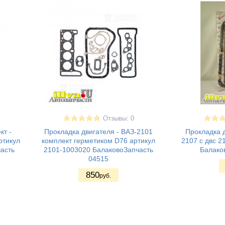
Отзывы: 0
кт -
Прокладка двигателя - ВАЗ-2101
Прокладка д
ртикул
комплект герметиком D76 артикул
2107 с двс 2
асть
2101-1003020 БалаковоЗапчасть
Балаков
04515
850
руб.