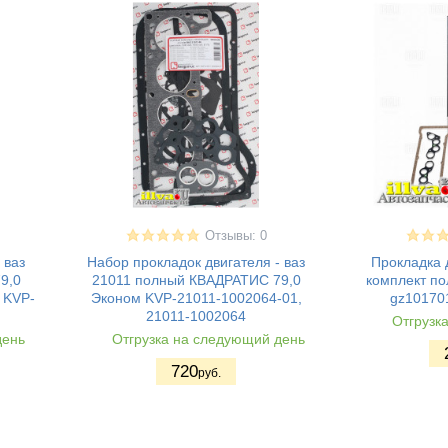
Отзывы: 0
 ваз
Набор прокладок двигателя - ваз
Прокладка д
9,0
21011 полный КВАДРАТИС 79,0
комплект по
 KVP-
Эконом KVP-21011-1002064-01,
gz10170
21011-1002064
Отгрузк
день
Отгрузка на следующий день
720
руб.