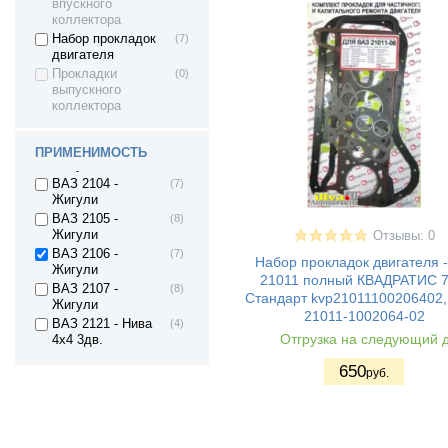
впускного
коллектора
Набор прокладок
(7)
двигателя
Прокладки
(0)
ВАЗ 2101 -
(7)
выпускного
Жигули
коллектора
ВАЗ 2102 -
(8)
Жигули
ВАЗ 2103 -
(7)
ПРИМЕНИМОСТЬ
Жигули
ВАЗ 2104 -
(7)
Жигули
ВАЗ 2105 -
(8)
Жигули
Отзывы: 0
ВАЗ 2106 -
(7)
Набор прокладок двигателя -
Жигули
21011 полный КВАДРАТИС 7
ВАЗ 2107 -
(8)
Стандарт kvp21011100206402,
Жигули
21011-1002064-02
ВАЗ 2121 - Нива
(4)
Отгрузка на следующий 
4х4 3дв.
ВАЗ 21213 Нива
(4)
650
руб.
ВАЗ 21214 (4x4)
(4)
ВАЗ-21214 (Lada
(2)
4x4)
Lada 4x4 URBAN
(2)