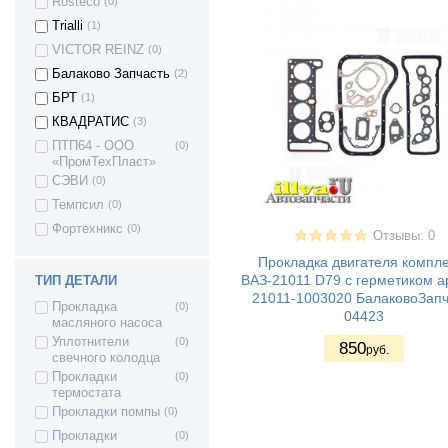
Rosteco
(0)
Trialli
(1)
VICTOR REINZ
(0)
Балаково Запчасть
(2)
БРТ
(1)
КВАДРАТИС
(3)
ПТП64 - ООО
(0)
«ПромТехПласт»
СЭВИ
(0)
Темпсил
(0)
Фортехникс
(0)
Отзывы: 0
Прокладка двигателя компле
ВАЗ-21011 D79 с герметиком а
ТИП ДЕТАЛИ
21011-1003020 БалаковоЗапч
Прокладка
(0)
04423
масляного насоса
Уплотнители
(0)
850
руб.
свечного колодца
Прокладки
(0)
термостата
Прокладки помпы
(0)
Прокладки
(0)