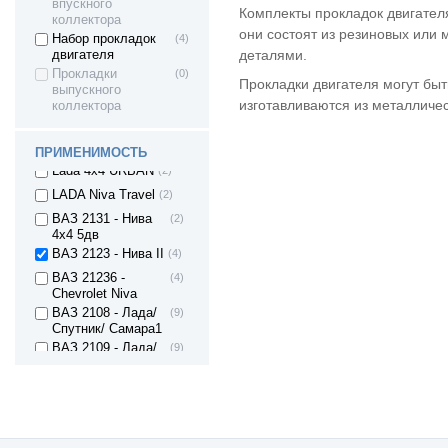
впускного
Комплекты прокладок двигател
ВАЗ 2107 -
(8)
коллектора
они состоят из резиновых или 
Жигули
Набор прокладок
(4)
ВАЗ 2121 - Нива
(4)
деталями.
двигателя
4х4 3дв.
Прокладки
(0)
Прокладки двигателя могут быт
ВАЗ 21213 Нива
(4)
выпускного
изготавливаются из металличес
коллектора
ВАЗ 21214 (4x4)
(4)
ВАЗ-21214 (Lada
(2)
4x4)
ПРИМЕНИМОСТЬ
Lada 4x4 URBAN
(2)
LADA Niva Travel
(2)
ВАЗ 2131 - Нива
(2)
4х4 5дв
ВАЗ 2123 - Нива II
(4)
ВАЗ 21236 -
(4)
Chevrolet Niva
ВАЗ 2108 - Лада/
(9)
Спутник/ Самара1
ВАЗ 2109 - Лада/
(9)
Спутник/ Самара1
ВАЗ 21099 - Лада/
(9)
Самара1
ВАЗ 2113 - Лада
(6)
Самара II 3дв.