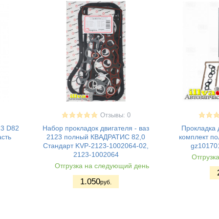
Отзывы: 0
23 D82
Набор прокладок двигателя - ваз
Прокладка д
асть
2123 полный КВАДРАТИС 82,0
комплект по
Стандарт KVP-2123-1002064-02,
gz10170
2123-1002064
Отгрузк
Отгрузка на следующий день
1.050
руб.