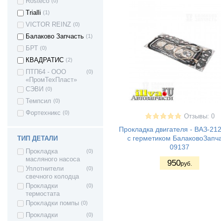
Rosteco
(0)
Trialli
(1)
VICTOR REINZ
(0)
Балаково Запчасть
(1)
БРТ
(0)
КВАДРАТИС
(2)
ПТП64 - ООО
(0)
«ПромТехПласт»
СЭВИ
(0)
Темпсил
(0)
Фортехникс
(0)
Отзывы: 0
ВАЗ 2101 -
(7)
Прокладка двигателя - ВАЗ-21
Жигули
с герметиком БалаковоЗапч
ТИП ДЕТАЛИ
ВАЗ 2102 -
(8)
09137
Прокладка
(0)
Жигули
масляного насоса
ВАЗ 2103 -
(7)
950
руб.
Уплотнители
(0)
Жигули
свечного колодца
ВАЗ 2104 -
(7)
Прокладки
(0)
Жигули
термостата
ВАЗ 2105 -
(8)
Прокладки помпы
(0)
Жигули
ВАЗ 2106 -
(7)
Прокладки
(0)
Жигули