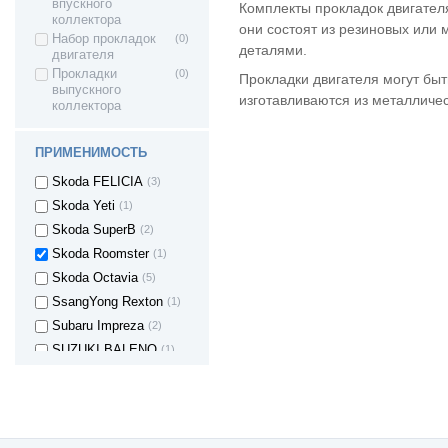
впускного
Комплекты прокладок двигател
Seat ALTEA
(3)
коллектора
они состоят из резиновых или 
Seat TOLEDO
(3)
Набор прокладок
(0)
деталями.
двигателя
Seat Exeo ST
(2)
Прокладки
(0)
Прокладки двигателя могут быт
Seat CORDOBA
(4)
выпускного
изготавливаются из металличес
коллектора
Seat LEON
(1)
Seat IBIZA
(3)
ПРИМЕНИМОСТЬ
Skoda Fabia
(2)
Skoda FELICIA
(3)
Skoda Yeti
(1)
Skoda SuperB
(2)
Skoda Roomster
(1)
Skoda Octavia
(5)
SsangYong Rexton
(1)
Subaru Impreza
(2)
SUZUKI BALENO
(1)
Suzuki Swift
(1)
Toyota Auris
(1)
Toyota Avensis
(2)
Toyota Land
(2)