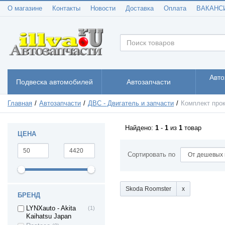
Mercedes-Benz
(1)
О магазине
Контакты
Новости
Доставка
Оплата
ВАКАНС
GL-Class X164
Peugeot 206
(2)
Peugeot 207
(4)
Peugeot 208
(1)
Peugeot 306
(2)
Peugeot 307
(3)
Авто
Peugeot 308
(1)
Подвеска автомобилей
Автозапчасти
Peugeot 406
(1)
Peugeot 407
(3)
Главная
Автозапчасти
ДВС - Двигатель и запчасти
Комплект про
PEUGEOT 607
(1)
Peugeot Boxer 1
(1)
Найдено:
1
-
1
из
1
товар
ЦЕНА
Peugeot Boxer 2
(1)
Peugeot Boxer 3
(1)
Сортировать по
Peugeot EXPERT
(1)
Renault AVANTIME
(1)
Renault Captur
(1)
Skoda Roomster
БРЕНД
Renault Clio
(2)
LYNXauto - Akita
(1)
Renault Duster
(2)
Kaihatsu Japan
Renault Kaptur
(1)