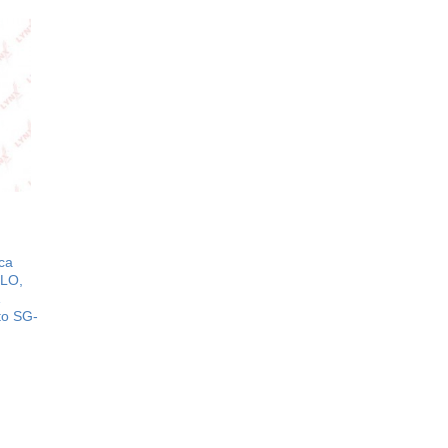
са
OLO,
o SG-