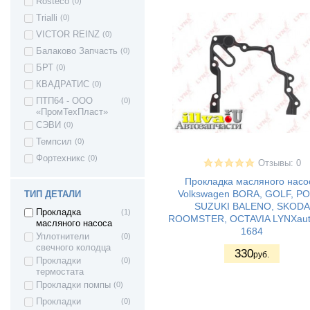
Rosteco
(0)
Renault Kangoo
(1)
Trialli
(0)
Renault Koleos
(1)
VICTOR REINZ
(0)
Renault Logan
(3)
Балаково Запчасть
(0)
Renault LAGUNA
(3)
БРТ
(0)
Renault Megane l
(3)
КВАДРАТИС
(0)
Renault Megane ll
(2)
ПТП64 - ООО
(0)
«ПромТехПласт»
Renault Megane lll
(2)
СЭВИ
(0)
(рестайлинг)
Renault MEGANE
(2)
Темпсил
(0)
IV
Фортехникс
(0)
Renault Sandero
(2)
Отзывы: 0
Renault SCENIC
(1)
Прокладка масляного насо
Volkswagen BORA, GOLF, P
ТИП ДЕТАЛИ
Renault SYMBOL
(1)
SUZUKI BALENO, SKODA
II
Прокладка
(1)
ROOMSTER, OCTAVIA LYNXaut
Renault TRAFIC
(3)
масляного насоса
1684
Уплотнители
(0)
Renault Twingo
(1)
свечного колодца
330
SAAB 9-3
(1)
руб.
Прокладки
(0)
SAAB 9-5
(2)
термостата
Прокладки помпы
(0)
Seat Arosa
(2)
Прокладки
(0)
Seat ALHAMBRA
(3)