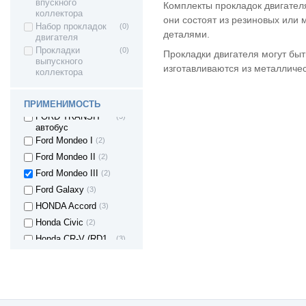
Fiat DOBLO
(2)
впускного
Комплекты прокладок двигател
коллектора
FIAT SCUDO
(2)
они состоят из резиновых или 
Набор прокладок
(0)
деталями.
FIAT STILO
(1)
двигателя
Прокладки
(0)
FIAT Croma
(3)
Прокладки двигателя могут быт
выпускного
Ford Mondeo IV
(2)
изготавливаются из металличес
коллектора
Ford Fiesta
(3)
Ford Focus
(4)
ПРИМЕНИМОСТЬ
FORD TRANSIT
(3)
автобус
Ford Mondeo I
(2)
Ford Mondeo II
(2)
Ford Mondeo III
(2)
Ford Galaxy
(3)
HONDA Accord
(3)
Honda Civic
(2)
Honda CR-V (RD1,
(3)
RD2)
Hyundai Accent
(3)
Hyundai Porter (H-1
(1)
/ STAREX)
Hyundai i10
(1)