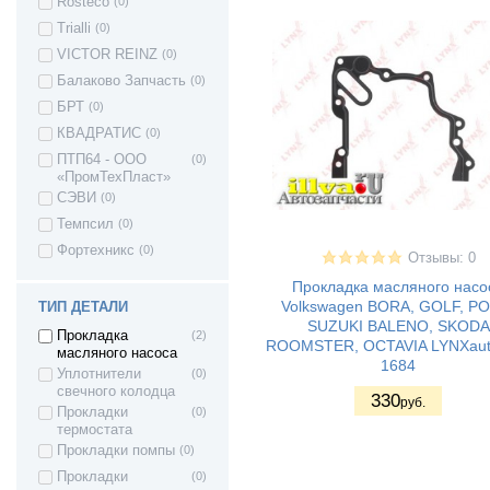
ORLANDO
Rosteco
(0)
Chevrolet Cruze
(4)
Trialli
(0)
Chevrolet Lacetti
(1)
VICTOR REINZ
(0)
Citroen C2
(2)
Балаково Запчасть
(0)
Citroen C3
(4)
БРТ
(0)
Citroen C4
(3)
КВАДРАТИС
(0)
Citroen C5
(3)
ПТП64 - ООО
(0)
«ПромТехПласт»
Citroen C6
(1)
СЭВИ
(0)
Citroen C8
(2)
Темпсил
(0)
Citroen XANTIA
(1)
Фортехникс
(0)
Citroen Jumper
(1)
Отзывы: 0
Citroen JUMPY
(1)
Прокладка масляного насо
Volkswagen BORA, GOLF, P
ТИП ДЕТАЛИ
Citroen Xsara
(3)
SUZUKI BALENO, SKODA
Прокладка
(2)
Citroen Berlingo 1
(1)
ROOMSTER, OCTAVIA LYNXaut
масляного насоса
Citroen Berlingo 2
(1)
1684
Уплотнители
(0)
Citroen DS5
(1)
свечного колодца
330
руб.
Прокладки
(0)
Citroen DS4
(1)
термостата
Citroen DS3
(1)
Прокладки помпы
(0)
Daewoo Kalos
(1)
Прокладки
(0)