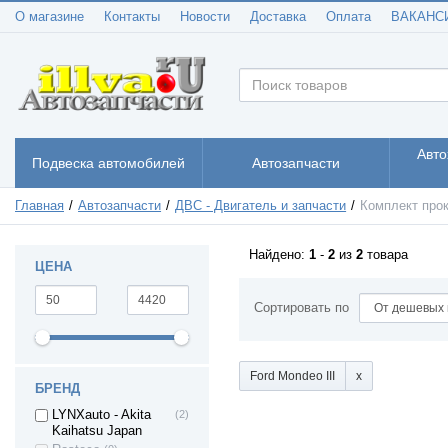
Audi (A2)
О магазине
Контакты
Новости
Доставка
Оплата
ВАКАНС
Audi (A3)
(8)
Audi (A4)
(9)
Audi (A5)
(4)
Audi (A6)
(9)
Audi (A8)
(2)
Audi (Q3)
(3)
Авто
Подвеска автомобилей
Автозапчасти
Audi (Q5)
(2)
Audi Q7
(1)
Главная
Автозапчасти
ДВС - Двигатель и запчасти
Комплект про
Audi (TT)
(5)
BMW 1
(1)
Найдено:
1
-
2
из
2
товара
BMW 3
(4)
ЦЕНА
BMW 5
(6)
Сортировать по
BMW X3
(1)
BMW X5
(1)
BMW X6
(1)
Ford Mondeo III
Chevrolet Aveo
(6)
БРЕНД
Chevrolet Kalos
(1)
LYNXauto - Akita
(2)
Kaihatsu Japan
Chevrolet
(4)