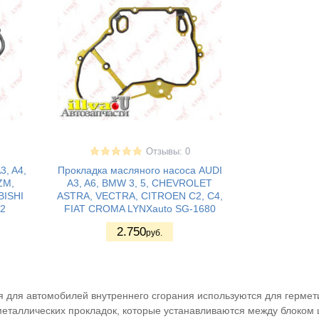
Отзывы: 0
, A4,
Прокладка масляного насоса AUDI
ZM,
A3, A6, BMW 3, 5, CHEVROLET
ISHI
ASTRA, VECTRA, CITROEN C2, C4,
2
FIAT CROMA LYNXauto SG-1680
2.750
руб.
я для автомобилей внутреннего сгорания используются для герме
металлических прокладок, которые устанавливаются между блоком 