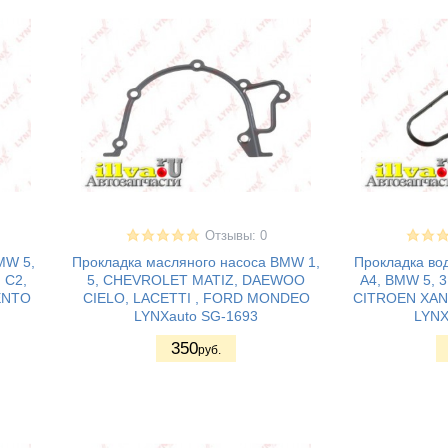
Отзывы: 0
MW 5,
Прокладка масляного насоса BMW 1,
Прокладка вод
 C2,
5, CHEVROLET MATIZ, DAEWOO
A4, BMW 5, 
ENTO
CIELO, LACETTI , FORD MONDEO
CITROEN XAN
LYNXauto SG-1693
LYNX
350
руб.