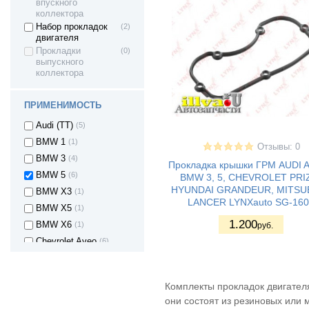
впускного
Audi (A4)
(9)
коллектора
Audi (A5)
(4)
Набор прокладок
(2)
двигателя
Audi (A6)
(9)
Прокладки
(0)
Audi (A8)
(2)
выпускного
коллектора
Audi (Q3)
(3)
Audi (Q5)
(2)
ПРИМЕНИМОСТЬ
Audi Q7
(1)
Audi (TT)
(5)
BMW 1
(1)
Отзывы: 0
BMW 3
(4)
Прокладка крышки ГРМ AUDI A3
BMW 5
(6)
BMW 3, 5, CHEVROLET PRI
HYUNDAI GRANDEUR, MITSUB
BMW X3
(1)
LANCER LYNXauto SG-160
BMW X5
(1)
1.200
BMW X6
(1)
руб.
Chevrolet Aveo
(6)
Chevrolet Kalos
(1)
Chevrolet
(4)
Комплекты прокладок двигател
ORLANDO
Chevrolet Cruze
(4)
они состоят из резиновых или 