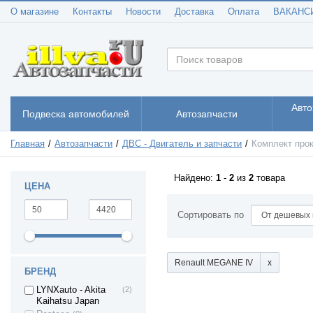
GALANT
О магазине
Контакты
Новости
Доставка
Оплата
ВАКАНС
Mitsubishi SPACE
(2)
GEAR
Nissan Almera
(5)
Nissan Bluebird
(3)
NISSAN Pathfinder
(1)
Nissan Primera
(1)
Nissan Micra
(1)
Авто
Подвеска автомобилей
Автозапчасти
Nissan X-Trail
(2)
Nissan NAVARA
(4)
Главная
Автозапчасти
ДВС - Двигатель и запчасти
Комплект про
Mercedes-Benz (A-
(2)
CLASS)
Найдено:
1
-
2
из
2
товара
MERCEDES-BENZ
(4)
ЦЕНА
C-CLASS
Mercedes-Benz (E-
(5)
Сортировать по
CLASS)
Mercedes-Benz (R-
(1)
CLASS)
MERCEDES-BENZ
(1)
Renault MEGANE IV
V-CLASS
БРЕНД
Mercedes-Benz
(3)
LYNXauto - Akita
(2)
(GLK-CLASS)
Kaihatsu Japan
Mercedes-Benz
(1)