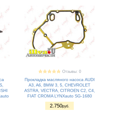
Отзывы: 0
са
Прокладка масляного насоса AUDI
S,
A3, A6, BMW 3, 5, CHEVROLET
ISHI
ASTRA, VECTRA, CITROEN C2, C4,
auto
FIAT CROMA LYNXauto SG-1680
2.750
руб.