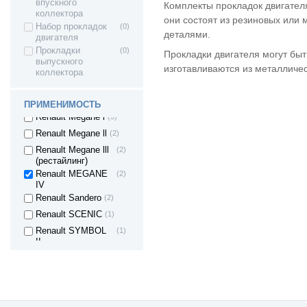
Renault Clio
(2)
впускного
Комплекты прокладок двигател
коллектора
Renault Duster
(2)
они состоят из резиновых или 
Набор прокладок
(0)
деталями.
Renault Kaptur
(1)
двигателя
Прокладки
(0)
Renault Kangoo
(1)
Прокладки двигателя могут быт
выпускного
Renault Koleos
(1)
изготавливаются из металличес
коллектора
Renault Logan
(3)
Renault LAGUNA
(3)
ПРИМЕНИМОСТЬ
Renault Megane l
(3)
Renault Megane ll
(2)
Renault Megane lll
(2)
(рестайлинг)
Renault MEGANE
(2)
IV
Renault Sandero
(2)
Renault SCENIC
(1)
Renault SYMBOL
(1)
II
Renault TRAFIC
(3)
Renault Twingo
(1)
SAAB 9-3
(1)
SAAB 9-5
(2)