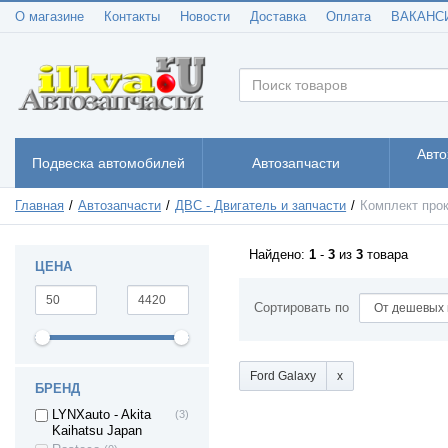
Audi (A3)
О магазине
Контакты
Новости
Доставка
Оплата
ВАКАНС
Audi (A4)
(9)
Audi (A5)
(4)
Audi (A6)
(9)
Audi (A8)
(2)
Audi (Q3)
(3)
Audi (Q5)
(2)
Авто
Подвеска автомобилей
Автозапчасти
Audi Q7
(1)
Audi (TT)
(5)
Главная
Автозапчасти
ДВС - Двигатель и запчасти
Комплект про
BMW 1
(1)
BMW 3
(4)
Найдено:
1
-
3
из
3
товара
BMW 5
(6)
ЦЕНА
BMW X3
(1)
Сортировать по
BMW X5
(1)
BMW X6
(1)
Chevrolet Aveo
(6)
Ford Galaxy
Chevrolet Kalos
(1)
БРЕНД
Chevrolet
(4)
LYNXauto - Akita
(3)
ORLANDO
Kaihatsu Japan
Chevrolet Cruze
(4)