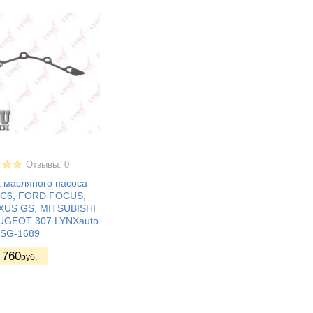
Отзывы: 0
 масляного насоса
C6, FORD FOCUS,
XUS GS, MITSUBISHI
UGEOT 307 LYNXauto
SG-1689
760
руб.