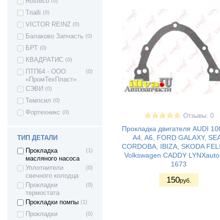
Rosteco
(0)
Chevrolet Lacetti
(1)
Trialli
(0)
Citroen C2
(2)
VICTOR REINZ
(0)
Citroen C3
(4)
Балаково Запчасть
(0)
Citroen C4
(3)
БРТ
(0)
Citroen C5
(3)
КВАДРАТИС
(0)
Citroen C6
(1)
ПТП64 - ООО
(0)
«ПромТехПласт»
Citroen C8
(2)
СЭВИ
(0)
Citroen XANTIA
(1)
Темпсил
(0)
Citroen Jumper
(1)
Фортехникс
(0)
Citroen JUMPY
(1)
Отзывы: 0
Citroen Xsara
(3)
Прокладка двигателя AUDI 100
A4, A6, FORD GALAXY, SE
ТИП ДЕТАЛИ
Citroen Berlingo 1
(1)
CORDOBA, IBIZA, SKODA FELI
Прокладка
(1)
Citroen Berlingo 2
(1)
Volkswagen CADDY LYNXauto
масляного насоса
Citroen DS5
(1)
1673
Уплотнители
(0)
Citroen DS4
(1)
свечного колодца
150
руб.
Прокладки
(0)
Citroen DS3
(1)
термостата
Daewoo Kalos
(1)
Прокладки помпы
(1)
Fiat DOBLO
(2)
Прокладки
(0)