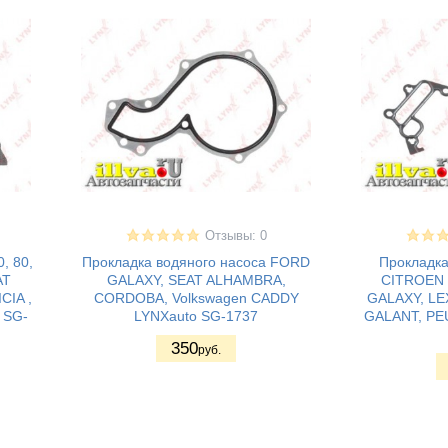
Отзывы: 0
, 80,
Прокладка водяного насоса FORD
Прокладка
AT
GALAXY, SEAT ALHAMBRA,
CITROEN 
CIA ,
CORDOBA, Volkswagen CADDY
GALAXY, LE
 SG-
LYNXauto SG-1737
GALANT, PE
350
руб.