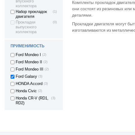
FIAT SCUDO
(2)
впускного
Комплекты прокладок двигател
коллектора
FIAT STILO
(1)
они состоят из резиновых или 
Набор прокладок
(1)
деталями.
FIAT Croma
(3)
двигателя
Прокладки
(0)
Ford Mondeo IV
(2)
Прокладки двигателя могут быт
выпускного
Ford Fiesta
(3)
изготавливаются из металличес
коллектора
Ford Focus
(4)
FORD TRANSIT
(3)
ПРИМЕНИМОСТЬ
автобус
Ford Mondeo I
(2)
Ford Mondeo II
(2)
Ford Mondeo III
(2)
Ford Galaxy
(3)
HONDA Accord
(3)
Honda Civic
(2)
Honda CR-V (RD1,
(3)
RD2)
Hyundai Accent
(3)
Hyundai Porter (H-1
(1)
/ STAREX)
Hyundai i10
(1)
Hyundai i20
(1)