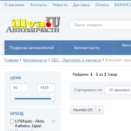
Audi (TT)
(5)
О магазине
Контакты
Новости
Доставка
Оплата
ВАКАНС
BMW 1
(1)
BMW 3
(4)
BMW 5
(6)
BMW X3
(1)
BMW X5
(1)
BMW X6
(1)
Авто
Подвеска автомобилей
Автозапчасти
Chevrolet Aveo
(6)
Chevrolet Kalos
(1)
Главная
Автозапчасти
ДВС - Двигатель и запчасти
Комплект про
Chevrolet
(4)
ORLANDO
Chevrolet Cruze
(4)
Найдено:
1
-
1
из
1
товар
ЦЕНА
Chevrolet Lacetti
(1)
Citroen C2
(2)
Сортировать по
Citroen C3
(4)
Citroen C4
(3)
Citroen C5
(3)
Hyundai i20
БРЕНД
Citroen C6
(1)
LYNXauto - Akita
(1)
Citroen C8
(2)
Kaihatsu Japan
Citroen XANTIA
(1)