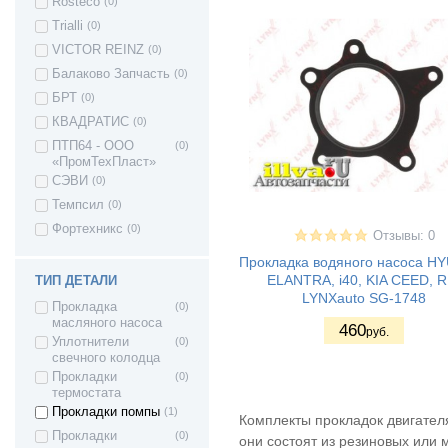
Rosteco
(0)
Citroen Jumper
(1)
Trialli
(0)
Citroen JUMPY
(1)
VICTOR REINZ
(0)
Citroen Xsara
(3)
Балаково Запчасть
(0)
Citroen Berlingo 1
(1)
БРТ
(0)
Citroen Berlingo 2
(1)
КВАДРАТИС
(0)
Citroen DS5
(1)
ПТП64 - ООО
(0)
«ПромТехПласт»
Citroen DS4
(1)
СЭВИ
(0)
Citroen DS3
(1)
Темпсил
(0)
Daewoo Kalos
(1)
Фортехникс
(0)
Отзывы: 0
Fiat DOBLO
(2)
Прокладка водяного насоса H
FIAT SCUDO
(2)
ELANTRA, i40, KIA CEED, R
ТИП ДЕТАЛИ
FIAT STILO
(1)
LYNXauto SG-1748
Прокладка
(0)
FIAT Croma
(3)
масляного насоса
460
руб.
Ford Mondeo IV
(2)
Уплотнители
(0)
Ford Fiesta
(3)
свечного колодца
Прокладки
(0)
Ford Focus
(4)
термостата
FORD TRANSIT
(3)
Прокладки помпы
(1)
Комплекты прокладок двигател
автобус
Прокладки
(0)
они состоят из резиновых или 
Ford Mondeo I
(2)