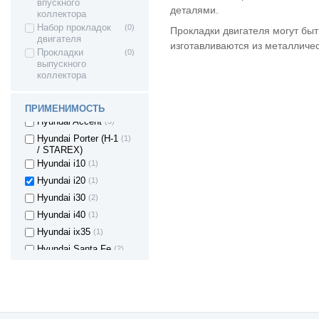
впускного
деталями.
Ford Mondeo II
(2)
коллектора
Набор прокладок
(0)
Ford Mondeo III
(2)
Прокладки двигателя могут быт
двигателя
изготавливаются из металличес
Ford Galaxy
(3)
Прокладки
(0)
HONDA Accord
(3)
выпускного
коллектора
Honda Civic
(2)
Honda CR-V (RD1,
(3)
RD2)
ПРИМЕНИМОСТЬ
Hyundai Accent
(3)
Hyundai Porter (H-1
(1)
/ STAREX)
Hyundai i10
(1)
Hyundai i20
(1)
Hyundai i30
(2)
Hyundai i40
(1)
Hyundai ix35
(1)
Hyundai Santa Fe
(2)
Hyundai Solaris
(1)
Hyundai Sonata
(2)
Hyundai Tucson
(1)
Hyundai
(1)