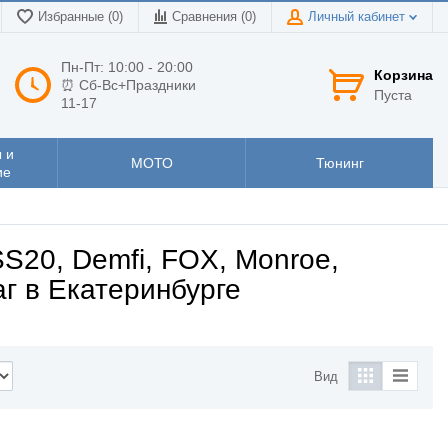
Избранные (0)
Сравнения (
0
)
Личный кабинет
Пн-Пт: 10:00 - 20:00
Корзина
⏰ Сб-Вс+Праздники
Пуста
11-17
 и
МОТО
Тюнинг
ие
S20, Demfi, FOX, Monroe,
аг в Екатеринбурге
Вид