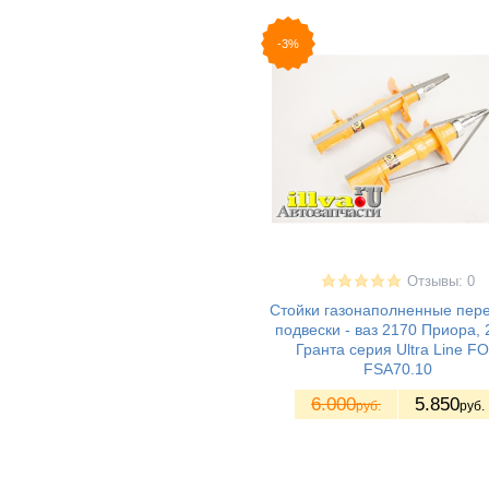
I универсал
ВАЗ 1118 - Калина
(4)
-3%
I седан
ВАЗ 1119 - Калина
(4)
I хетчбек
ВАЗ 11198 -
(0)
Калина I спорт
ВАЗ 2180 - Lada
(2)
Vesta (Лада
Веста)
ВАЗ 2181 LADA
(2)
Vesta SW Cross
(Лада Веста
Кросс)
Vesta Sport -
(0)
Отзывы: 0
Веста спорт
Стойки газонаполненные пер
LADA VESTA
(0)
подвески - ваз 2170 Приора, 
CROSS
Гранта серия Ultra Line F
Lada XRAY (Лада
(0)
FSA70.10
Иксрей) Cross
ВАЗ Lada XRay
(0)
6.000
5.850
руб.
руб.
Lada Largus -
(3)
Ларгус
ИЖ 2126 Ода
(0)
газ 2410 - волга
(0)