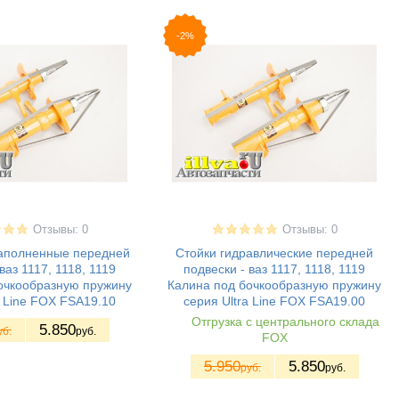
-2%
Отзывы: 0
Отзывы: 0
наполненные передней
Стойки гидравлические передней
ваз 1117, 1118, 1119
подвески - ваз 1117, 1118, 1119
очкообразную пружину
Калина под бочкообразную пружину
a Line FOX FSA19.10
серия Ultra Line FOX FSA19.00
Отгрузка с центрального склада
5.850
уб.
руб.
FOX
5.950
5.850
руб.
руб.