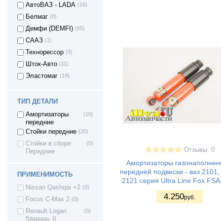
АвтоВАЗ - LADA
(16)
Белмаг
(8)
Демфи (DEMFI)
(65)
СААЗ
(1)
Технорессор
(9)
Шток-Авто
(11)
Эластомаг
(14)
ТИП ДЕТАЛИ
Амортизаторы
(10)
передние
Стойки передние
(20)
Стойки в сборе
(0)
Отзывы: 0
Передние
Амортизаторы газонаполне
передней подвески - ваз 2101,
ПРИМЕНИМОСТЬ
2121 серия Ultra Line Fox FSA
Nissan Qashqai +2
(0)
4.250
руб.
Focus C-Max 2
(0)
Renault Logan
(0)
Stepway II