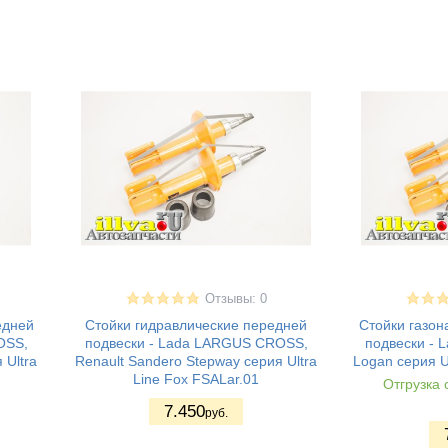
Отзывы: 0
едней
Стойки гидравлические передней
Стойки газо
OSS,
подвески - Lada LARGUS CROSS,
подвески - 
 Ultra
Renault Sandero Stepway серия Ultra
Logan серия U
Line Fox FSALar.01
Отгрузка 
7.450
руб.