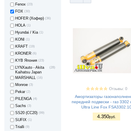
Fenox
(23)
FOX
(30)
HOFER (Хофер)
(36)
HOLA
(1)
Hyundai / Kia
(1)
KONI
(1)
KRAFT
(19)
KRONER
(6)
KYB Япония
(23)
LYNXauto - Akita
(28)
Kaihatsu Japan
MARSHALL
(16)
Monroe
(3)
Отзывы: 0
Pekar
(2)
Амортизаторы газонаполне
PILENGA
(4)
передней подвески - газ 3302
Sachs
(3)
Ultra Line Fox FSA3302.1
SS20 (СС20)
(99)
4.350
руб.
SUFIX
(1)
Trialli
(9)