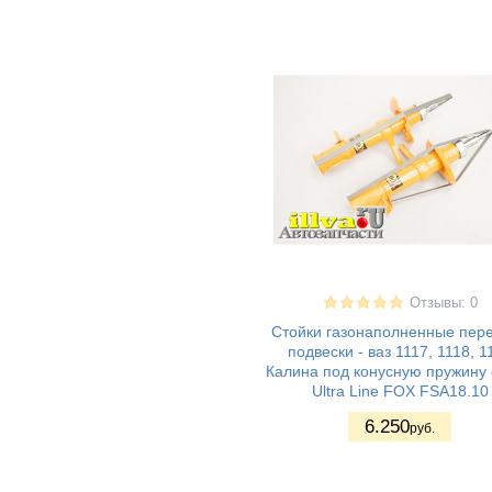
газ 2705 - соболь
(2)
газ 2705 - газель
(2)
газ 3102 - волга
(0)
газ 3110 - волга
(0)
газ 31105 - волга
(0)
газ 3302 - газель
(2)
газ 3307
(2)
газ 3310 - валдай
(2)
газель next
(0)
москвич 2141
(0)
уаз хантер
(0)
Отзывы: 0
(Hanter)
uaz patriot / уаз
(3)
Стойки газонаполненные пер
патриот
подвески - ваз 1117, 1118, 1
уаз 3160
(0)
Калина под конусную пружину
Ultra Line FOX FSA18.10
Audi 100
(0)
Audi (A1)
(0)
6.250
руб.
Audi (A2)
(0)
Audi (A3)
(0)