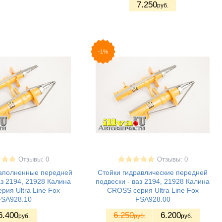
7.250
руб.
-1%
Отзывы: 0
Отзывы: 0
наполненные передней
Стойки гидравлические передней
аз 2194, 21928 Калина
подвески - ваз 2194, 21928 Калина
ия Ultra Line Fox
CROSS серия Ultra Line Fox
FSA928.10
FSA928.00
6.400
6.250
6.200
руб.
руб.
руб.