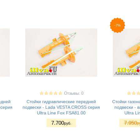
-7%
Отзывы: 0
едней
Стойки гидравлические передней
Стойки газо
 серия
подвески - Lada VESTA CROSS серия
подвески - 
Ultra Line Fox FSA81.00
Ultra L
7.700
7.950
руб.
р