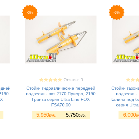
-3%
-3%
Отзывы: 0
едней
Стойки гидравлические передней
Стойки газо
2190
подвески - ваз 2170 Приора, 2190
подвески - 
OX
Гранта серия Ultra Line FOX
Калина под б
FSA70.00
серия Ultr
5.950
5.750
6.000
руб.
руб.
р