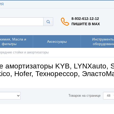
ИЯ
8-932-612-12-12
ПИШИТЕ В MAX
химия, Масла и
Инструменты
Аксессуары
фильтры
оборудован
ередние стойки и амортизаторы
е амортизаторы KYB, LYNXauto, S
ico, Hofer, Технорессор, ЭластоМ
Товаров на странице