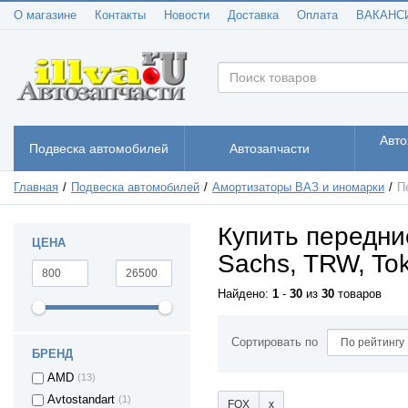
О магазине
Контакты
Новости
Доставка
Оплата
ВАКАНС
Авто
Подвеска автомобилей
Автозапчасти
Главная
Подвеска автомобилей
Амортизаторы ВАЗ и иномарки
П
Купить передни
ЦЕНА
Sachs, TRW, Tok
Найдено:
1
-
30
из
30
товаров
Сортировать по
БРЕНД
AMD
(13)
Avtostandart
(1)
FOX