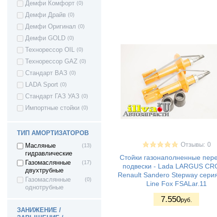
Демфи Комфорт
(0)
ВАЗ 2123 - Нива II
(3)
Демфи Драйв
(0)
ВАЗ 21236 -
(3)
Chevrolet Niva
Демфи Оригинал
(0)
ВАЗ 2108 - Лада/
(2)
Демфи GOLD
(0)
Спутник/ Самара1
Технорессор OIL
(0)
ВАЗ 2109 - Лада/
(2)
Спутник/ Самара1
Технорессор GAZ
(0)
ВАЗ 21099 - Лада/
(2)
Стандарт ВАЗ
(0)
Самара1
LADA Sport
(0)
ВАЗ 2113 - Лада
(2)
Самара II 3дв.
Стандарт ГАЗ УАЗ
(0)
хетч
Импортные стойки
(0)
ВАЗ 2114 - Лада
(2)
Самара II 5дв.
хетч
ТИП АМОРТИЗАТОРОВ
ВАЗ 2115 - Лада
(2)
Самара II седан
Отзывы: 0
Масляные
(13)
ВАЗ 2110 - Лада
(2)
гидравлические
Стойки газонаполненные пер
110
Газомаслянные
(17)
подвески - Lada LARGUS CR
ВАЗ 2111 - Лада
(2)
двухтрубные
Renault Sandero Stepway серия
111
Газомаслянные
(0)
Line Fox FSALar.11
ВАЗ 2112 - Лада
(2)
однотрубные
112
7.550
руб.
ВАЗ 2120 - Лада
(0)
ЗАНИЖЕНИЕ /
Надежда