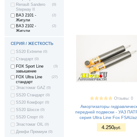
Renault Sandero
(0)
Stepway II
ВАЗ 2101 -
(2)
Жигули
ВАЗ 2102 -
(2)
Жигули
ВАЗ 2103 -
(2)
Жигули
СЕРИЯ / ЖЕСТКОСТЬ
ВАЗ 2104 -
(2)
SS20 Extreme
(0)
Жигули
ВАЗ 2105 -
(2)
Стандарт
(0)
Жигули
FOX Sport Line
(3)
ВАЗ 2106 -
(2)
завышение
Жигули
FOX Ultra Line
(27)
ВАЗ 2107 -
(2)
стандарт
Жигули
Эластомаг GAZ
(0)
ВАЗ 2121 - Нива
(2)
4х4 3дв.
SS20 Стандарт
(0)
Отзывы: 0
ВАЗ 21213 Нива
(2)
SS20 Комфорт
(0)
Амортизаторы гидравличес
ВАЗ 21214 (4x4)
(2)
SS20 Шоссе
(0)
передней подвески - УАЗ ПА
Lada 4x4 URBAN
(0)
серия Ultra Line Fox FSAUaz
SS20 Спорт
(0)
LADA Niva Travel
(0)
Эластомаг OIL
(0)
4.250
руб.
ВАЗ 2131 - Нива
(0)
Демфи Премиум
(0)
4х4 5дв