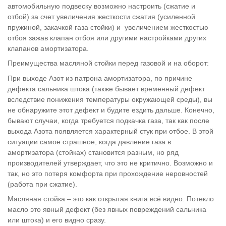
автомобильную подвеску возможно настроить (сжатие и
отбой) за счет увеличения жесткости сжатия (усиленной
пружиной, закачкой газа стойки) и увеличением жесткостью
отбоя зажав клапан отбоя или другими настройками других
клапанов амортизатора.
Преимущества масляной стойки перед газовой и на оборот:
При выходе Азот из патрона амортизатора, по причине
дефекта сальника штока (также бывает временный дефект
вследствие понижения температуры окружающей среды), вы
не обнаружите этот дефект и будите ездить дальше. Конечно,
бывают случаи, когда требуется подкачка газа, так как после
выхода Азота появляется характерный стук при отбое. В этой
ситуации самое страшное, когда давление газа в
амортизатора (стойках) становится разным, но ряд
производителей утверждает, что это не критично. Возможно и
так, но это потеря комфорта при прохождение неровностей
(работа при сжатие).
Масляная стойка – это как открытая книга всё видно. Потекло
масло это явный дефект (без явных повреждений сальника
или штока) и его видно сразу.