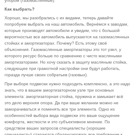
упором (газомаслянные).
Как выбрать?
Хорошо, мы разобрались с их видами, теперь давайте
попробуем выбрать на наш автомобиль. Вернёмся к заводам,
которые производят автомобили и увидим, что с большой
вероятностью все автомобиль выпускаются на газомаслянных
стойках и амортизаторах. Почему? Есть этому своё
объяснения. Газомаслянные амортизаторы это тот узел, у
которого ресурс больше по сравнению с чисто масляными
амортизаторами. Но хочу сказать в защиту масляным стойка,
следующее при грамотной настройки они будут работать,
горазда лучше своих собратьев (газовых).
При выборе подвески нужно подходить комплексно, а это надо
знать, что в вашем амортизаторном узле три основных
элемента: амортизаторная стойка, пружина и замыкает всё
это дело верхняя опора. Да при ваше желании можно не
заморачиваться и поменять все три элемента. Одно из
особенностей выбора вида подвески это ваше ощущение
комфорта, жесткости и это субъективное мнение. По
средством ваших запросов специалисты (хорошие
специалисты) стараются сбалансировать все требование к