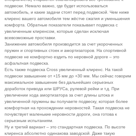
подвески. Немало важно, где будет использоваться
автомобиль, и какие задачи стоят перед подвеской. Чем ниже
клиренс вашего автомобиля тем жёстче сжатия и уменьшения
комфорта. Обратные показатели показывает подвеска с
увеличенным клиренсом, которые сделан исключая
всевозможные проставки.
Занижение автомобиля производится за счет укороченных
пружин и спортивных стоек и амортизаторов. На спортивной
подвеске не комфортно ездить по неровной дороге – это
асфальтная подвеска.
Есть также подвеска Cross увеличенный клиренс. На такой
подвески завышение от +15 мм до +30 мм. Мы сейчас говорим
максимальное завышение без дальнейших серьезных
доработок привода или ШРУСа, рулевой рейки и т.д. При
увеличении хода амортизатора за счет длины штока и
увеличенной пружины вы получаете подвеску, которая более
комфортная на прохождении неровностей. Такая подвеска не
почувствует маленькие неровности дороги, она готова к
серьезным испытаниям.
Ну и третий вариант – это стандартная подвеска. По высоте
клиренса абсолютно одинакова заводской. Даже такую