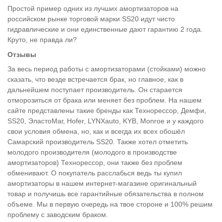
Простой пример одних из лучших амортизаторов на
российском рынке торговой марки SS20 идут чисто
гидравлические и они единственные дают гарантию 2 года.
Круто, не правда ли?
Отзывы
За весь период работы с амортизаторами (стойками) можно
сказать, что везде встречается брак, но главное, как в
дальнейшем поступает производитель. Он старается
отморозиться от брака или меняет без проблем. На нашем
сайте представлены такие бренды как Технорессор, Демфи,
SS20, ЭластоМаг, Hofer, LYNXauto, KYB, Monroe и у каждого
свои условия обмена, но, как и всегда их всех обошёл
Самарский производитель SS20. Также хотел отметить
молодого производителя (молодого в производстве
амортизаторов) Технорессор, они также без проблем
обменивают. О покупатель расслабься ведь ты купил
амортизаторы в нашем интернет-магазине оригинальный
товар и получишь все гарантийные обязательства в полном
объеме. Мы в первую очередь на твое стороне и 100% решим
проблему с заводским браком.