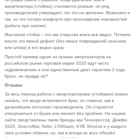
амортизатора (стойках) становится разным, но ряд
производителей утверждает, что это не критично. Возможно и
так, но это потеря комфорта при прохождение неровностей
(работа при сжатие).
Масляная стойка – это как открытая книга всё видно. Потекло
масло это явный дефект (без явных повреждений сальника
или штока) и его видно сразу.
Простой пример одних из лучших амортизаторов на
российском рынке торговой марки SS20 идут чисто
гидравлические и они единственные дают гарантию 2 года.
Круто, не правда ли?
Отзывы
За весь период работы с амортизаторами (стойками) можно
сказать, что везде встречается брак, но главное, как в
дальнейшем поступает производитель. Он старается
отморозиться от брака или меняет без проблем. На нашем
сайте представлены такие бренды как Технорессор, Демфи,
SS20, ЭластоМаг, Hofer, LYNXauto, KYB, Monroe и у каждого
свои условия обмена, но, как и всегда их всех обошёл