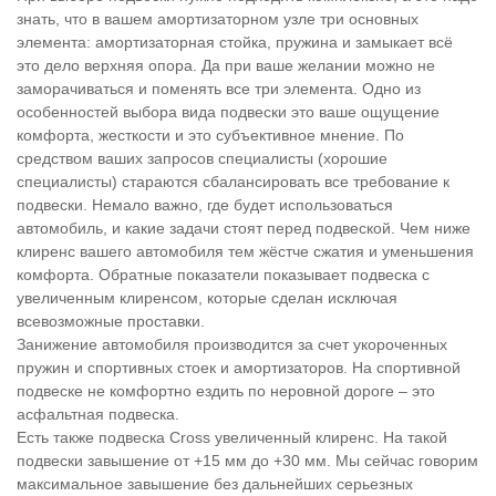
знать, что в вашем амортизаторном узле три основных
элемента: амортизаторная стойка, пружина и замыкает всё
это дело верхняя опора. Да при ваше желании можно не
заморачиваться и поменять все три элемента. Одно из
особенностей выбора вида подвески это ваше ощущение
комфорта, жесткости и это субъективное мнение. По
средством ваших запросов специалисты (хорошие
специалисты) стараются сбалансировать все требование к
подвески. Немало важно, где будет использоваться
автомобиль, и какие задачи стоят перед подвеской. Чем ниже
клиренс вашего автомобиля тем жёстче сжатия и уменьшения
комфорта. Обратные показатели показывает подвеска с
увеличенным клиренсом, которые сделан исключая
всевозможные проставки.
Занижение автомобиля производится за счет укороченных
пружин и спортивных стоек и амортизаторов. На спортивной
подвеске не комфортно ездить по неровной дороге – это
асфальтная подвеска.
Есть также подвеска Cross увеличенный клиренс. На такой
подвески завышение от +15 мм до +30 мм. Мы сейчас говорим
максимальное завышение без дальнейших серьезных