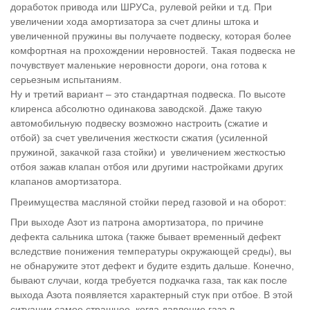
доработок привода или ШРУСа, рулевой рейки и т.д. При
увеличении хода амортизатора за счет длины штока и
увеличенной пружины вы получаете подвеску, которая более
комфортная на прохождении неровностей. Такая подвеска не
почувствует маленькие неровности дороги, она готова к
серьезным испытаниям.
Ну и третий вариант – это стандартная подвеска. По высоте
клиренса абсолютно одинакова заводской. Даже такую
автомобильную подвеску возможно настроить (сжатие и
отбой) за счет увеличения жесткости сжатия (усиленной
пружиной, закачкой газа стойки) и увеличением жесткостью
отбоя зажав клапан отбоя или другими настройками других
клапанов амортизатора.
Преимущества масляной стойки перед газовой и на оборот:
При выходе Азот из патрона амортизатора, по причине
дефекта сальника штока (также бывает временный дефект
вследствие понижения температуры окружающей среды), вы
не обнаружите этот дефект и будите ездить дальше. Конечно,
бывают случаи, когда требуется подкачка газа, так как после
выхода Азота появляется характерный стук при отбое. В этой
ситуации самое страшное, когда давление газа в