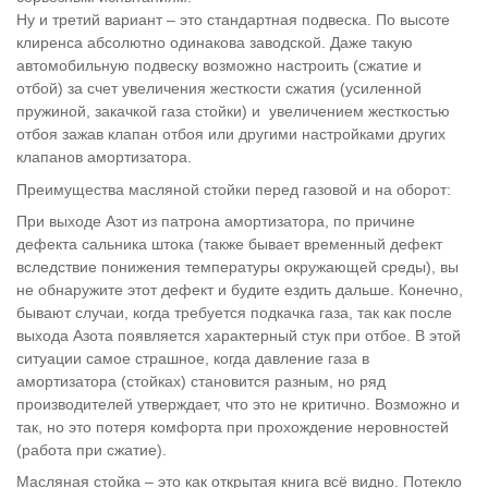
Ну и третий вариант – это стандартная подвеска. По высоте
клиренса абсолютно одинакова заводской. Даже такую
автомобильную подвеску возможно настроить (сжатие и
отбой) за счет увеличения жесткости сжатия (усиленной
пружиной, закачкой газа стойки) и увеличением жесткостью
отбоя зажав клапан отбоя или другими настройками других
клапанов амортизатора.
Преимущества масляной стойки перед газовой и на оборот:
При выходе Азот из патрона амортизатора, по причине
дефекта сальника штока (также бывает временный дефект
вследствие понижения температуры окружающей среды), вы
не обнаружите этот дефект и будите ездить дальше. Конечно,
бывают случаи, когда требуется подкачка газа, так как после
выхода Азота появляется характерный стук при отбое. В этой
ситуации самое страшное, когда давление газа в
амортизатора (стойках) становится разным, но ряд
производителей утверждает, что это не критично. Возможно и
так, но это потеря комфорта при прохождение неровностей
(работа при сжатие).
Масляная стойка – это как открытая книга всё видно. Потекло