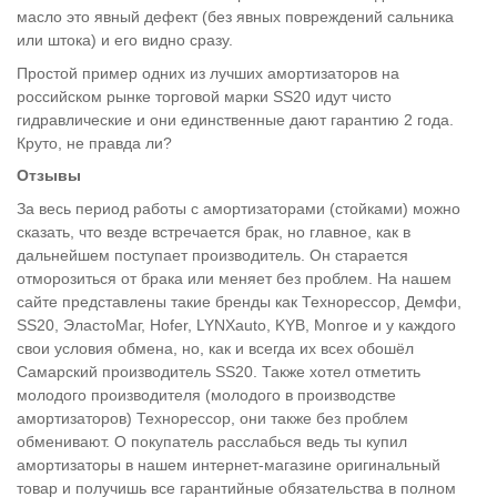
масло это явный дефект (без явных повреждений сальника
или штока) и его видно сразу.
Простой пример одних из лучших амортизаторов на
российском рынке торговой марки SS20 идут чисто
гидравлические и они единственные дают гарантию 2 года.
Круто, не правда ли?
Отзывы
За весь период работы с амортизаторами (стойками) можно
сказать, что везде встречается брак, но главное, как в
дальнейшем поступает производитель. Он старается
отморозиться от брака или меняет без проблем. На нашем
сайте представлены такие бренды как Технорессор, Демфи,
SS20, ЭластоМаг, Hofer, LYNXauto, KYB, Monroe и у каждого
свои условия обмена, но, как и всегда их всех обошёл
Самарский производитель SS20. Также хотел отметить
молодого производителя (молодого в производстве
амортизаторов) Технорессор, они также без проблем
обменивают. О покупатель расслабься ведь ты купил
амортизаторы в нашем интернет-магазине оригинальный
товар и получишь все гарантийные обязательства в полном