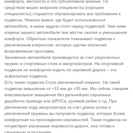
комфорта, жесткости и это субъективное мнение. По
средством ваших запросов специалисты (хорошие
специалисты) стараются сбалансировать все требование к
подвески. Немало важно, где будет использоваться
автомобиль, и какие задачи стоят перед подвеской. Чем ниже
клиренс вашего автомобиля тем жёстче сжатия и уменьшения
комфорта. Обратные показатели показывает подвеска с
увеличенным клиренсом, которые сделан исключая
всевозможные проставки.
Занижение автомобиля производится за счет укороченных
пружин и спортивных стоек и амортизаторов. На спортивной
подвеске не комфортно ездить по неровной дороге – это
асфальтная подвеска.
Есть также подвеска Cross увеличенный клиренс. На такой
подвески завышение от +15 мм до +30 мм. Мы сейчас говорим
максимальное завышение без дальнейших серьезных
доработок привода или ШРУСа, рулевой рейки и т.д. При
увеличении хода амортизатора за счет длины штока и
увеличенной пружины вы получаете подвеску, которая более
комфортная на прохождении неровностей. Такая подвеска не
почувствует маленькие неровности дороги, она готова к
серьезным испытаниям.