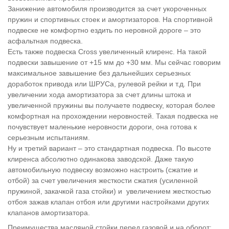
Занижение автомобиля производится за счет укороченных
пружин и спортивных стоек и амортизаторов. На спортивной
подвеске не комфортно ездить по неровной дороге – это
асфальтная подвеска.
Есть также подвеска Cross увеличенный клиренс. На такой
подвески завышение от +15 мм до +30 мм. Мы сейчас говорим
максимальное завышение без дальнейших серьезных
доработок привода или ШРУСа, рулевой рейки и т.д. При
увеличении хода амортизатора за счет длины штока и
увеличенной пружины вы получаете подвеску, которая более
комфортная на прохождении неровностей. Такая подвеска не
почувствует маленькие неровности дороги, она готова к
серьезным испытаниям.
Ну и третий вариант – это стандартная подвеска. По высоте
клиренса абсолютно одинакова заводской. Даже такую
автомобильную подвеску возможно настроить (сжатие и
отбой) за счет увеличения жесткости сжатия (усиленной
пружиной, закачкой газа стойки) и увеличением жесткостью
отбоя зажав клапан отбоя или другими настройками других
клапанов амортизатора.
Преимущества масляной стойки перед газовой и на оборот: