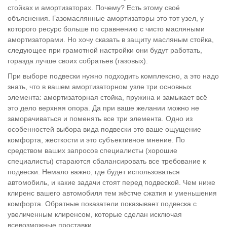
стойках и амортизаторах. Почему? Есть этому своё
объяснения. Газомаслянные амортизаторы это тот узел, у
которого ресурс больше по сравнению с чисто масляными
амортизаторами. Но хочу сказать в защиту масляным стойка,
следующее при грамотной настройки они будут работать,
горазда лучше своих собратьев (газовых).
При выборе подвески нужно подходить комплексно, а это надо
знать, что в вашем амортизаторном узле три основных
элемента: амортизаторная стойка, пружина и замыкает всё
это дело верхняя опора. Да при ваше желании можно не
заморачиваться и поменять все три элемента. Одно из
особенностей выбора вида подвески это ваше ощущение
комфорта, жесткости и это субъективное мнение. По
средством ваших запросов специалисты (хорошие
специалисты) стараются сбалансировать все требование к
подвески. Немало важно, где будет использоваться
автомобиль, и какие задачи стоят перед подвеской. Чем ниже
клиренс вашего автомобиля тем жёстче сжатия и уменьшения
комфорта. Обратные показатели показывает подвеска с
увеличенным клиренсом, которые сделан исключая
всевозможные проставки.