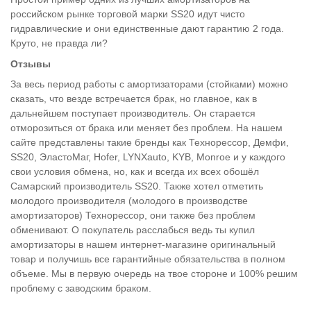
российском рынке торговой марки SS20 идут чисто
гидравлические и они единственные дают гарантию 2 года.
Круто, не правда ли?
Отзывы
За весь период работы с амортизаторами (стойками) можно
сказать, что везде встречается брак, но главное, как в
дальнейшем поступает производитель. Он старается
отморозиться от брака или меняет без проблем. На нашем
сайте представлены такие бренды как Технорессор, Демфи,
SS20, ЭластоМаг, Hofer, LYNXauto, KYB, Monroe и у каждого
свои условия обмена, но, как и всегда их всех обошёл
Самарский производитель SS20. Также хотел отметить
молодого производителя (молодого в производстве
амортизаторов) Технорессор, они также без проблем
обменивают. О покупатель расслабься ведь ты купил
амортизаторы в нашем интернет-магазине оригинальный
товар и получишь все гарантийные обязательства в полном
объеме. Мы в первую очередь на твое стороне и 100% решим
проблему с заводским браком.