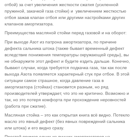
отбой) за счет увеличения жесткости сжатия (усиленной
пружиной, закачкой газа стойки) и увеличением жесткостью
отбоя зажав клапан отбоя или другими настройками других
клапанов амортизатора.
Преимущества масляной стойки перед газовой и на оборот:
При выходе Азот из патрона амортизатора, по причине
дефекта сальника штока (также бывает временный дефект
вследствие понижения температуры окружающей среды), вы
не обнаружите этот дефект и будите ездить дальше. Конечно,
бывают случаи, когда требуется подкачка газа, так как после
выхода Азота появляется характерный стук при отбое. В этой
ситуации самое страшное, когда давление газа в
амортизатора (стойках) становится разным, но ряд
производителей утверждает, что это не критично. Возможно и
так, но это потеря комфорта при прохождение неровностей
(работа при сжатие).
Масляная стойка – это как открытая книга всё видно. Потекло
масло это явный дефект (без явных повреждений сальника
или штока) и его видно сразу.
Простой пример одних из лучших амортизаторов на