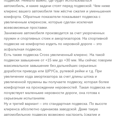
подвески. Немало важно, где будет использоваться
автомобиль, и какие задачи стоят перед подвеской. Чем ниже
клиренс вашего автомобиля тем жёстче сжатия и уменьшения
комфорта. Обратные показатели показывает подвеска с
увеличенным клиренсом, которые сделан исключая
всевозможные проставки.
Занижение автомобиля производится за счет укороченных
пружин и спортивных стоек и амортизаторов. На спортивной
подвеске не комфортно ездить по неровной дороге – это
асфальтная подвеска.
Есть также подвеска Cross увеличенный клиренс. На такой
подвески завышение от +15 мм до +30 мм. Мы сейчас говорим
максимальное завышение без дальнейших серьезных
доработок привода или ШРУСа, рулевой рейки и т.д. При
увеличении хода амортизатора за счет длины штока и
увеличенной пружины вы получаете подвеску, которая более
комфортная на прохождении неровностей. Такая подвеска не
почувствует маленькие неровности дороги, она готова к
серьезным испытаниям.
Ну и третий вариант – это стандартная подвеска. По высоте
клиренса абсолютно одинакова заводской. Даже такую
автомобильную подвеску возможно настроить (сжатие и