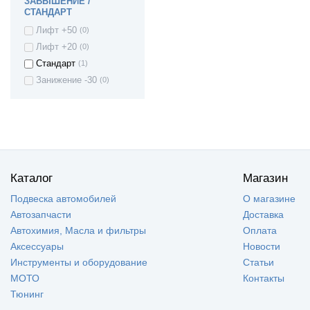
ЗАВЫШЕНИЕ /
Renault Sandero
(9)
СТАНДАРТ
(Stepway)
Seat Arosa
(1)
Лифт +50
(0)
Seat ALHAMBRA
(1)
Лифт +20
(0)
Seat ALTEA
(1)
Стандарт
(1)
Seat TOLEDO
(6)
Занижение -30
(0)
Seat CORDOBA
(3)
Seat LEON
(4)
Seat IBIZA
(2)
Skoda Fabia
(2)
Skoda Fabia II
(1)
Каталог
Магазин
Skoda Fabia III
(1)
Skoda Yeti
(1)
Подвеска автомобилей
О магазине
Skoda SuperB
(2)
Автозапчасти
Доставка
Skoda Roomster
(1)
Автохимия, Масла и фильтры
Оплата
Skoda Octavia
(5)
Аксессуары
Новости
Skoda Rapid
(5)
Инструменты и оборудование
Статьи
Suzuki Grand
(2)
МОТО
Контакты
Vitara
Тюнинг
Toyota Auris
(2)