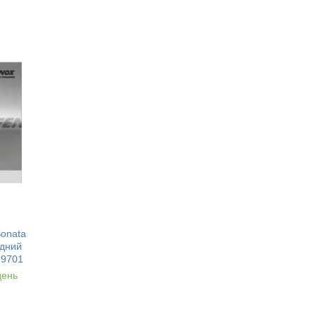
onata
едний
39701
день