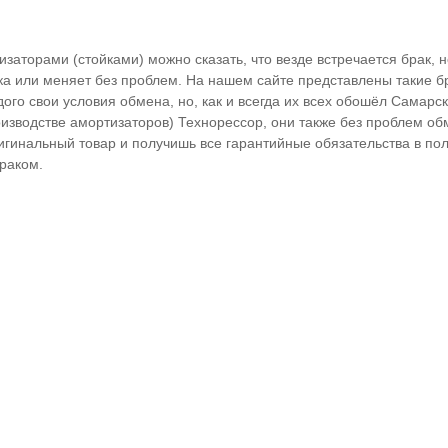
изаторами (стойками) можно сказать, что везде встречается брак, 
ка или меняет без проблем. На нашем сайте представлены такие б
дого свои условия обмена, но, как и всегда их всех обошёл Самарс
изводстве амортизаторов) Технорессор, они также без проблем об
игинальный товар и получишь все гарантийные обязательства в по
раком.