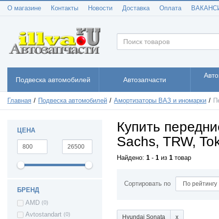
газель next
(2)
О магазине
Контакты
Новости
Доставка
Оплата
ВАКАНС
москвич 2141
(1)
уаз хантер
(1)
(Hanter)
uaz patriot / уаз
(8)
патриот
уаз 3160
(1)
Audi 100
(1)
Авто
Подвеска автомобилей
Автозапчасти
Audi (A1)
(1)
Audi (A2)
(1)
Главная
Подвеска автомобилей
Амортизаторы ВАЗ и иномарки
П
Audi (A3)
(5)
Audi (A4)
(2)
Купить передни
Audi (A6)
(2)
ЦЕНА
Sachs, TRW, Tok
Audi (Q3)
(1)
Chevrolet Aveo
(9)
Найдено:
1
-
1
из
1
товар
Chevrolet Epica
(1)
Chevrolet Kalos
(4)
Сортировать по
Chevrolet Cruze
(8)
БРЕНД
Chevrolet Lanos
(6)
AMD
(0)
Chevrolet Lacetti
(7)
Avtostandart
(0)
Hyundai Sonata