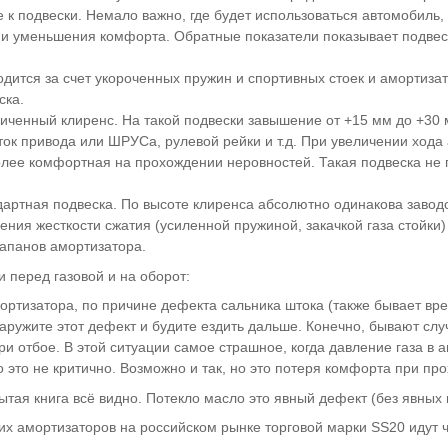
 к подвески. Немало важно, где будет использоваться автомобиль,
 и уменьшения комфорта. Обратные показатели показывает подвес
дится за счет укороченных пружин и спортивных стоек и амортизат
ска.
еличенный клиренс. На такой подвески завышение от +15 мм до +3
ок привода или ШРУСа, рулевой рейки и т.д. При увеличении хода
олее комфортная на прохождении неровностей. Такая подвеска не п
ндартная подвеска. По высоте клиренса абсолютно одинакова заво
ичения жесткости сжатия (усиленной пружиной, закачкой газа стойк
лапанов амортизатора.
 перед газовой и на оборот:
мортизатора, по причине дефекта сальника штока (также бывает в
ружите этот дефект и будите ездить дальше. Конечно, бывают случа
ри отбое. В этой ситуации самое страшное, когда давление газа в 
о это не критично. Возможно и так, но это потеря комфорта при пр
рытая книга всё видно. Потекло масло это явный дефект (без явных 
х амортизаторов на российском рынке торговой марки SS20 идут ч