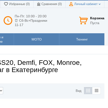
Избранные (0)
Сравнения (
0
)
Личный кабинет
Пн-Пт: 10:00 - 20:00
Корзина
⏰ Сб-Вс+Праздники
Пуста
11-17
 и
МОТО
Тюнинг
ие
S20, Demfi, FOX, Monroe,
аг в Екатеринбурге
Вид