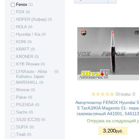
Chevrolet Spark
(3)
Fenox
(1)
Chevrolet Nubira
(1)
FOX
(0)
Citroen C4
(1)
HOFER (Хофер)
(0)
Citroen Berlingo 1
(1)
HOLA
(0)
Daewoo Gentra
(4)
Hyundai / Kia
(0)
Daewoo Kalos
(4)
KONI
(0)
Daewoo Lanos
(4)
KRAFT
(0)
Daewoo Nubira
(1)
KRONER
(0)
Daewoo Nexia
(6)
KYB Япония
(0)
Ravon Nexia R3
(3)
LYNXauto - Akita
(0)
Kaihatsu Japan
Daewoo Matiz
(3)
MARSHALL
(0)
Daewoo Espero
(5)
Monroe
(0)
Datsun on-DO
(17)
Отзывы: 0
Pekar
(0)
Datsun mi-DO
(17)
Амортизатор FENOX Hyundai S
PILENGA
(0)
Ford Fusion
(1)
5 ТагАЗ/KIA Magentis 01- пер
Sachs
(0)
газомасляный A41001, 54611
Ford Focus
(1)
SS20 (СС20)
(0)
Отгрузка на следующий 
Ford Focus 2
(10)
SUFIX
(0)
Ford Focus 3
(4)
3.200
руб.
Trialli
(0)
Focus C-Max
(5)