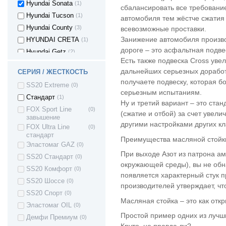
Hyundai Sonata
(1)
сбалансировать все требование
Hyundai Tucson
(1)
автомобиля тем жёстче сжатия
Hyundai County
(3)
всевозможные проставки.
Занижение автомобиля произво
HYUNDAI CRETA
(1)
дороге – это асфальтная подве
Hyundai Getz
(2)
Есть также подвеска Cross ув
Hyundai Elantra III
(1)
дальнейших серьезных доработ
СЕРИЯ / ЖЕСТКОСТЬ
Kia Spectra
(3)
получаете подвеску, которая б
SS20 Extreme
(0)
KIA Sportage II
(1)
серьезным испытаниям.
Стандарт
(1)
Kia Sportage III
(2)
Ну и третий вариант – это ста
FOX Sport Line
(0)
Kia Cerato I
(1)
(сжатие и отбой) за счет увел
завышение
другими настройками других к
Kia Cerato II
(2)
FOX Ultra Line
(0)
стандарт
Kia Rio
(16)
Преимущества масляной стойки
Эластомаг GAZ
(0)
ROVER 200
(1)
При выходе Азот из патрона а
SS20 Стандарт
(0)
Mazda 3
(6)
окружающей среды), вы не обна
SS20 Комфорт
(0)
Mazda 3 MPS
(1)
появляется характерный стук п
SS20 Шоссе
(0)
Mazda 5
(2)
производителей утверждает, чт
SS20 Спорт
(0)
Mitsubishi
(1)
Масляная стойка – это как отк
Outlander
Эластомаг OIL
(0)
Простой пример одних из лучши
MITSUBISHI
(5)
Демфи Премиум
(0)
Lancer
Круто, не правда ли?