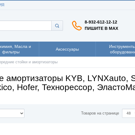
ИЯ
8-932-612-12-12
ПИШИТЕ В MAX
химия, Масла и
Инструменты
Аксессуары
фильтры
оборудован
ередние стойки и амортизаторы
е амортизаторы KYB, LYNXauto, S
ico, Hofer, Технорессор, ЭластоМ
Товаров на странице