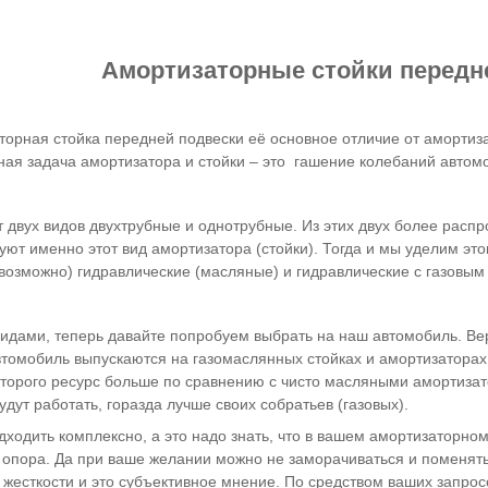
Амортизаторные стойки передн
орная стойка передней подвески её основное отличие от амортиза
ная задача амортизатора и стойки – это гашение колебаний автом
 двух видов двухтрубные и однотрубные. Из этих двух более расп
ют именно этот вид амортизатора (стойки). Тогда и мы уделим эт
е возможно) гидравлические (масляные) и гидравлические с газовы
видами, теперь давайте попробуем выбрать на наш автомобиль. Вер
втомобиль выпускаются на газомаслянных стойках и амортизаторах
которого ресурс больше по сравнению с чисто масляными амортиза
дут работать, горазда лучше своих собратьев (газовых).
ходить комплексно, а это надо знать, что в вашем амортизаторном
 опора. Да при ваше желании можно не заморачиваться и поменять
жесткости и это субъективное мнение. По средством ваших запро