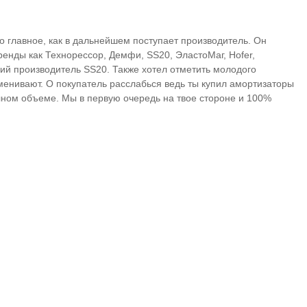
но главное, как в дальнейшем поступает производитель. Он
ренды как Технорессор, Демфи, SS20, ЭластоМаг, Hofer,
кий производитель SS20. Также хотел отметить молодого
менивают. О покупатель расслабься ведь ты купил амортизаторы
лном объеме. Мы в первую очередь на твое стороне и 100%