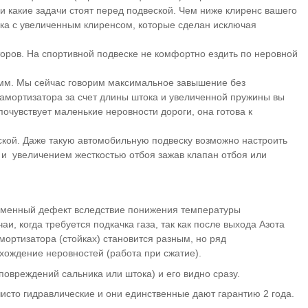
 и какие задачи стоят перед подвеской. Чем ниже клиренс вашего
ка с увеличенным клиренсом, которые сделан исключая
оров. На спортивной подвеске не комфортно ездить по неровной
0 мм. Мы сейчас говорим максимальное завышение без
 амортизатора за счет длины штока и увеличенной пружины вы
очувствует маленькие неровности дороги, она готова к
дской. Даже такую автомобильную подвеску возможно настроить
и) и увеличением жесткостью отбоя зажав клапан отбоя или
ременный дефект вследствие понижения температуры
и, когда требуется подкачка газа, так как после выхода Азота
амортизатора (стойках) становится разным, но ряд
охождение неровностей (работа при сжатие).
повреждений сальника или штока) и его видно сразу.
исто гидравлические и они единственные дают гарантию 2 года.