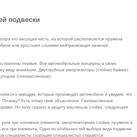
ей подвески
тора это несущая часть, на которой располагается пружина
обиля или простыми словами нейтрализация качения.
ространены первые. Все автомобильные концерны в своих
ому виду внимание. Двухтрубные амортизаторы (стойки) бывают
м упором (газомаслянные).
нёмся к заводам, которые производят автомобили и увидим, что
. Почему? Есть этому своё объяснения. Газомаслянные
торами. Но хочу сказать в защиту масляным стойка, следующее
 узле три основных элемента: амортизаторная стойка, пружина и
 все три элемента. Одно из особенностей выбора вида подвески
сов специалисты (хорошие специалисты) стараются