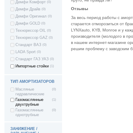
Демфи Комфорт
(0)
Mitsubishi Carisma
(2)
Отзывы
Демфи Драйв
(0)
Mitsubishi
(1)
GALANT
Демфи Оригинал
(0)
За весь период работы с аморт
Nissan Almera
(9)
старается отморозиться от бра
Демфи GOLD
(0)
Nissan Qashqai
(2)
LYNXauto, KYB, Monroe и у каж
Технорессор OIL
(0)
Nissan Sunny
(1)
производителя (молодого в про
Технорессор GAZ
(0)
в нашем интернет-магазине ор
Nissan X-Trail
(2)
Стандарт ВАЗ
(0)
решим проблему с заводским б
Nissan TERRANO
(1)
LADA Sport
(0)
II
Стандарт ГАЗ УАЗ
(0)
Nissan Terrano 3 -
(3)
c 2014г
Импортные стойки
(1)
Nissan TIIDA
(1)
Peugeot 206
(1)
ТИП АМОРТИЗАТОРОВ
Peugeot Partner
(1)
Масляные
(0)
Renault Duster
(7)
гидравлические
Renault Kaptur
(3)
Газомаслянные
(1)
двухтрубные
Renault Kangoo
(1)
Газомаслянные
(0)
Renault Koleos
(2)
однотрубные
Renault Logan
(23)
Renault Sandero
(11)
ЗАНИЖЕНИЕ /