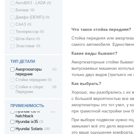
АвтоВАЗ - LADA
(0)
Ford C-Max
(10)
Белмаг
(0)
Great Wall Wingle
(4)
Демфи (DEMFI)
(0)
Great Wall Sailor
(4)
СААЗ
(0)
Great Wall Hover
(4)
Что такое стойка передняя?
H3
Технорессор
(0)
Great Wall Hover
(4)
Стойка передняя или амортизат
Шток-Авто
(0)
H5
самого автомобиля. Единствен
Эластомаг
(0)
Great Wall Hover
(4)
Какие виды бывают?
Great Wall Safe F1
(4)
ТИП ДЕТАЛИ
Honda Civic
(1)
Амортизаторные стойки бывают
выпускаемых машинах использу
Honda CR-V (RD1,
(1)
Амортизаторы
(1)
RD2)
передние
только двух видов (третьего н
HONDA JAZZ II
(1)
Стойки передние
(0)
Как выбрать?
Hyundai Accent
(10)
Стойки в сборе
(0)
Хорошо, мы разобрались с их 
Передние
Hyundai Porter (H-1
(1)
с большой вероятностью все а
/ STAREX)
Hyundai i30
(2)
амортизаторы это тот узел, у 
ПРИМЕНИМОСТЬ
при грамотной настройки они бу
Hyundai I30 II
(2)
hatchback
При выборе подвески нужно под
Hyundai ix35
(3)
замыкает всё это дело верхняя
Hyundai Solaris
(16)
это ваше ощущение комфорта, 