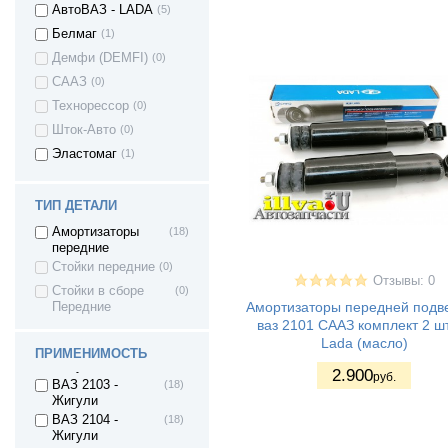
АвтоВАЗ - LADA
(5)
Белмаг
(1)
Демфи (DEMFI)
(0)
СААЗ
(0)
Технорессор
(0)
Шток-Авто
(0)
Эластомаг
(1)
Nissan Qashqai +2
(1)
ТИП ДЕТАЛИ
Focus C-Max 2
(1)
Амортизаторы
(18)
Renault Logan
(2)
передние
Stepway II
Стойки передние
(0)
Renault Sandero
(2)
Отзывы: 0
Стойки в сборе
(0)
Stepway II
Амортизаторы передней подве
Передние
ВАЗ 2101 -
(18)
ваз 2101 СААЗ комплект 2 ш
Жигули
Lada (масло)
ВАЗ 2102 -
(18)
ПРИМЕНИМОСТЬ
Жигули
2.900
руб.
ВАЗ 2103 -
(18)
Жигули
ВАЗ 2104 -
(18)
Жигули