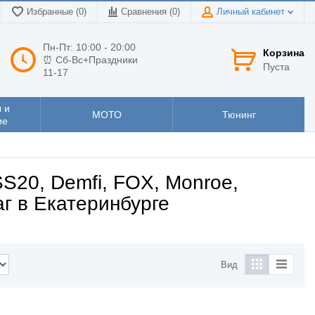
Избранные (0)
Сравнения (
0
)
Личный кабинет
Пн-Пт: 10:00 - 20:00
Корзина
⏰ Сб-Вс+Праздники
Пуста
11-17
 и
МОТО
Тюнинг
ие
S20, Demfi, FOX, Monroe,
аг в Екатеринбурге
Вид