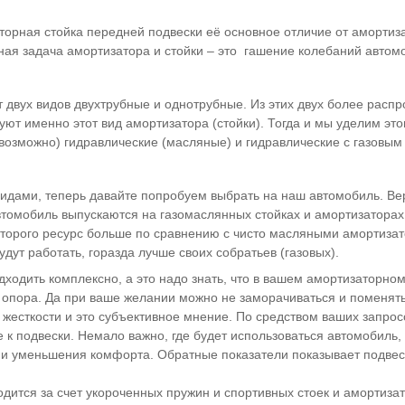
орная стойка передней подвески её основное отличие от амортиза
ная задача амортизатора и стойки – это гашение колебаний автом
 двух видов двухтрубные и однотрубные. Из этих двух более расп
ют именно этот вид амортизатора (стойки). Тогда и мы уделим эт
е возможно) гидравлические (масляные) и гидравлические с газовы
видами, теперь давайте попробуем выбрать на наш автомобиль. Вер
втомобиль выпускаются на газомаслянных стойках и амортизаторах
которого ресурс больше по сравнению с чисто масляными амортиза
дут работать, горазда лучше своих собратьев (газовых).
ходить комплексно, а это надо знать, что в вашем амортизаторном
 опора. Да при ваше желании можно не заморачиваться и поменять
жесткости и это субъективное мнение. По средством ваших запро
 к подвески. Немало важно, где будет использоваться автомобиль,
 и уменьшения комфорта. Обратные показатели показывает подвес
дится за счет укороченных пружин и спортивных стоек и амортизат