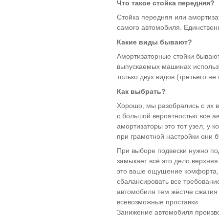
Что такое стойка передняя?
ВАЗ 11198 -
(17)
Калина I спорт
Стойка передняя или амортизат
ВАЗ 2180 - Lada
(15)
самого автомобиля. Единствен
Vesta (Лада
Веста)
Какие виды бывают?
ВАЗ 2181 LADA
(9)
Vesta SW Cross
Амортизаторные стойки бывают
(Лада Веста
выпускаемых машинах использу
Кросс)
только двух видов (третьего н
Vesta Sport -
(1)
Веста спорт
Как выбрать?
LADA VESTA
(2)
Хорошо, мы разобрались с их 
CROSS
Lada XRAY (Лада
(7)
с большой вероятностью все а
Иксрей) Cross
амортизаторы это тот узел, у 
ВАЗ Lada XRay
(5)
при грамотной настройки они бу
Lada Largus -
(21)
При выборе подвески нужно под
Ларгус
замыкает всё это дело верхняя
ИЖ 2126 Ода
(3)
это ваше ощущение комфорта, 
газ 2410 - волга
(2)
сбалансировать все требование
газ 2705 - соболь
(2)
автомобиля тем жёстче сжатия
газ 2705 - газель
(2)
всевозможные проставки.
газ 3102 - волга
(3)
Занижение автомобиля произво