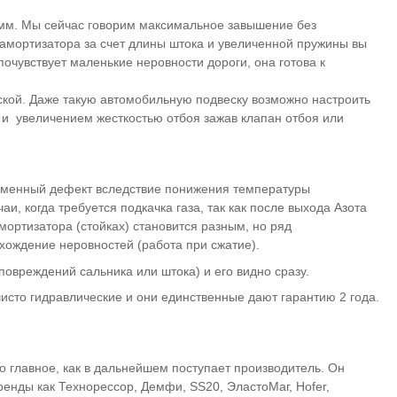
0 мм. Мы сейчас говорим максимальное завышение без
 амортизатора за счет длины штока и увеличенной пружины вы
очувствует маленькие неровности дороги, она готова к
дской. Даже такую автомобильную подвеску возможно настроить
и) и увеличением жесткостью отбоя зажав клапан отбоя или
ременный дефект вследствие понижения температуры
и, когда требуется подкачка газа, так как после выхода Азота
амортизатора (стойках) становится разным, но ряд
охождение неровностей (работа при сжатие).
повреждений сальника или штока) и его видно сразу.
исто гидравлические и они единственные дают гарантию 2 года.
но главное, как в дальнейшем поступает производитель. Он
ренды как Технорессор, Демфи, SS20, ЭластоМаг, Hofer,