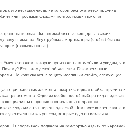
тора это несущая часть, на которой располагается пружина
обиля или простыми словами нейтрализация качения.
ространены первые. Все автомобильные концерны в своих
ому виду внимание. Двухтрубные амортизаторы (стойки) бывают
м упором (газомаслянные).
нёмся к заводам, которые производят автомобили и увидим, что
. Почему? Есть этому своё объяснения. Газомаслянные
торами. Но хочу сказать в защиту масляным стойка, следующее
 узле три основных элемента: амортизаторная стойка, пружина и
 все три элемента. Одно из особенностей выбора вида подвески
сов специалисты (хорошие специалисты) стараются
 и какие задачи стоят перед подвеской. Чем ниже клиренс вашего
ка с увеличенным клиренсом, которые сделан исключая
оров. На спортивной подвеске не комфортно ездить по неровной