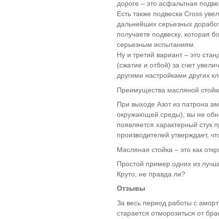
газ 3110 - волга
(3)
дороге – это асфальтная подве
газ 31105 - волга
(2)
Есть также подвеска Cross ув
дальнейших серьезных доработ
газ 3302 - газель
(2)
получаете подвеску, которая б
газ 3307
(2)
серьезным испытаниям.
газ 3310 - валдай
(3)
Ну и третий вариант – это ста
газель next
(2)
(сжатие и отбой) за счет увел
москвич 2141
(1)
другими настройками других к
уаз хантер
(1)
Преимущества масляной стойки
(Hanter)
uaz patriot / уаз
(8)
При выходе Азот из патрона а
патриот
окружающей среды), вы не обна
уаз 3160
(1)
появляется характерный стук п
Audi 100
(1)
производителей утверждает, чт
Audi (A1)
(1)
Масляная стойка – это как отк
Audi (A2)
(1)
Простой пример одних из лучши
Audi (A3)
(5)
Круто, не правда ли?
Audi (A4)
(2)
Audi (A6)
(2)
Отзывы
Audi (Q3)
(1)
За весь период работы с аморт
Chevrolet Aveo
(9)
старается отморозиться от бра