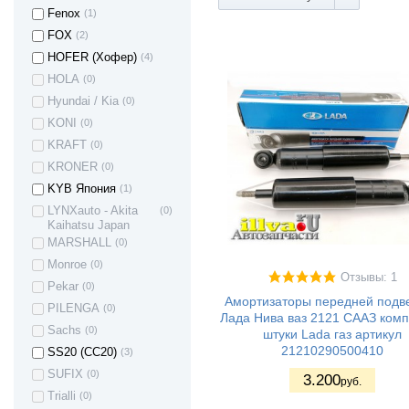
Fenox
(1)
FOX
(2)
HOFER (Хофер)
(4)
HOLA
(0)
Hyundai / Kia
(0)
KONI
(0)
KRAFT
(0)
KRONER
(0)
KYB Япония
(1)
LYNXauto - Akita
(0)
Kaihatsu Japan
MARSHALL
(0)
Monroe
(0)
Отзывы: 1
Pekar
(0)
Амортизаторы передней подве
PILENGA
(0)
Лада Нива ваз 2121 СААЗ комп
Sachs
(0)
штуки Lada газ артикул
21210290500410
SS20 (СС20)
(3)
SUFIX
(0)
3.200
руб.
Trialli
(0)