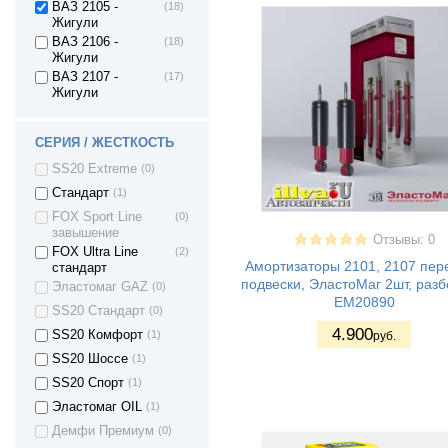
ВАЗ 2105 -
(18)
Жигули
ВАЗ 2106 -
(18)
Жигули
ВАЗ 2107 -
(17)
Жигули
ВАЗ 2121 - Нива
(20)
4х4 3дв.
СЕРИЯ / ЖЕСТКОСТЬ
ВАЗ 21213 Нива
(18)
SS20 Extreme
(0)
ВАЗ 21214 (4x4)
(11)
Стандарт
(1)
Lada 4x4 URBAN
(4)
FOX Sport Line
(0)
LADA Niva Travel
(3)
завышение
Отзывы: 0
ВАЗ 2131 - Нива
(15)
FOX Ultra Line
(2)
4х4 5дв
Амортизаторы 2101, 2107 пер
стандарт
ВАЗ 2123 - Нива
(12)
подвески, ЭластоМаг 2шт, раз
Эластомаг GAZ
(0)
II
EM20890
SS20 Стандарт
(0)
ВАЗ 21236 -
(12)
Chevrolet Niva
4.900
SS20 Комфорт
(1)
руб.
ВАЗ 2108 - Лада/
(32)
SS20 Шоссе
(1)
Спутник/
Самара1
SS20 Спорт
(1)
ВАЗ 2109 - Лада/
(32)
Эластомаг OIL
(1)
Спутник/
Самара1
Демфи Премиум
(0)