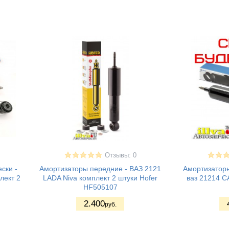
Отзывы: 0
ски -
Амортизаторы передние - ВАЗ 2121
Амортизаторы
лект 2
LADA Niva комплект 2 штуки Hofer
ваз 21214 С
HF505107
2.400
руб.