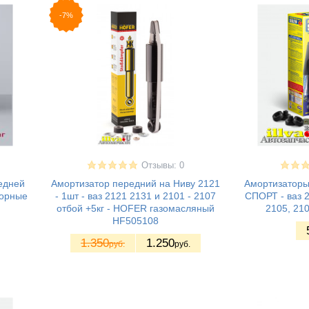
-7%
Отзывы: 0
едней
Амортизатор передний на Ниву 2121
Амортизаторы
борные
- 1шт - ваз 2121 2131 и 2101 - 2107
СПОРТ - ваз 2
отбой +5кг - HOFER газомасляный
2105, 210
HF505108
1.350
1.250
руб.
руб.