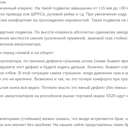
ска.
еличенный клиренс. На такой подвески завышение от +15 мм до +3
ок привода или ШРУСа, рулевой рейки и т.д. При увеличении хода
олее комфортная на прохождении неровностей. Такая подвеска не п
ндартная подвеска. По высоте клиренса абсолютно одинакова заво
ичения жесткости сжатия (усиленной пружиной, закачкой газа стойк
лапанов амортизатора.
 перед газовой и на оборот:
мортизатора, по причине дефекта сальника штока (также бывает в
ружите этот дефект и будите ездить дальше. Конечно, бывают случа
ри отбое. В этой ситуации самое страшное, когда давление газа в 
о это не критично. Возможно и так, но это потеря комфорта при пр
рытая книга всё видно. Потекло масло это явный дефект (без явных 
х амортизаторов на российском рынке торговой марки SS20 идут ч
изаторами (стойками) можно сказать, что везде встречается брак, 
ка или меняет без проблем. На нашем сайте представлены такие б