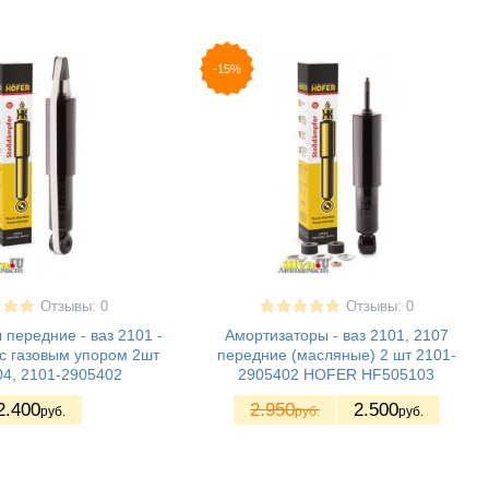
-15%
Отзывы: 0
Отзывы: 0
передние - ваз 2101 -
Амортизаторы - ваз 2101, 2107
с газовым упором 2шт
передние (масляные) 2 шт 2101-
4, 2101-2905402
2905402 HOFER HF505103
2.400
2.950
2.500
руб.
руб.
руб.