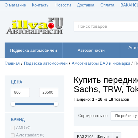
О магазине
Контакты
Новости
Доставка
Оплата
ВАКАНС
Авто
Подвеска автомобилей
Автозапчасти
Главная
Подвеска автомобилей
Амортизаторы ВАЗ и иномарки
П
Купить передни
ЦЕНА
Sachs, TRW, Tok
Найдено:
1
-
18
из
18
товаров
Сортировать по
БРЕНД
AMD
(0)
Avtostandart
(0)
ВАЗ 2105 - Жигули