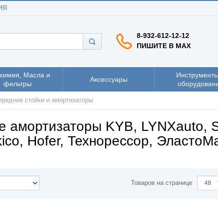
ИЯ
8-932-612-12-12
ПИШИТЕ В MAX
химия, Масла и
Инструменты
Аксессуары
фильтры
оборудован
ередние стойки и амортизаторы
е амортизаторы KYB, LYNXauto, S
ico, Hofer, Технорессор, ЭластоМ
Товаров на странице