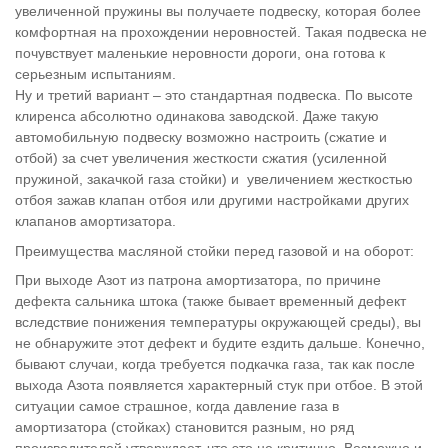
увеличенной пружины вы получаете подвеску, которая более
комфортная на прохождении неровностей. Такая подвеска не
почувствует маленькие неровности дороги, она готова к
серьезным испытаниям.
Ну и третий вариант – это стандартная подвеска. По высоте
клиренса абсолютно одинакова заводской. Даже такую
автомобильную подвеску возможно настроить (сжатие и
отбой) за счет увеличения жесткости сжатия (усиленной
пружиной, закачкой газа стойки) и увеличением жесткостью
отбоя зажав клапан отбоя или другими настройками других
клапанов амортизатора.
Преимущества масляной стойки перед газовой и на оборот:
При выходе Азот из патрона амортизатора, по причине
дефекта сальника штока (также бывает временный дефект
вследствие понижения температуры окружающей среды), вы
не обнаружите этот дефект и будите ездить дальше. Конечно,
бывают случаи, когда требуется подкачка газа, так как после
выхода Азота появляется характерный стук при отбое. В этой
ситуации самое страшное, когда давление газа в
амортизатора (стойках) становится разным, но ряд
производителей утверждает, что это не критично. Возможно и