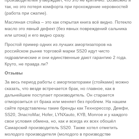
так, но это потеря комфорта при прохождение неровностей
(работа при сжатие).
Масляная стойка – это как открытая книга всё видно. Потекло
масло это явный дефект (без явных повреждений сальника
или штока) и его видно сразу.
Простой пример одних из лучших амортизаторов на
российском рынке торговой марки SS20 идут чисто
гидравлические и они единственные дают гарантию 2 года.
Круто, не правда ли?
Отзывы
За весь период работы с амортизаторами (стойками) можно
сказать, что везде встречается брак, но главное, как в
дальнейшем поступает производитель. Он старается
отморозиться от брака или меняет без проблем. На нашем
сайте представлены такие бренды как Технорессор, Демфи,
SS20, ЭластоМаг, Hofer, LYNXauto, KYB, Monroe и у каждого
свои условия обмена, но, как и всегда их всех обошёл
Самарский производитель SS20. Также хотел отметить
молодого производителя (молодого в производстве