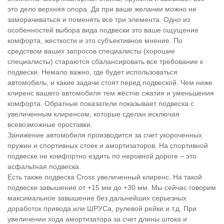
это дело верхняя опора. Да при ваше желании можно не
заморачиваться и поменять все три элемента. Одно из
особенностей выбора вида подвески это ваше ощущение
комфорта, жесткости и это субъективное мнение. По
средством ваших запросов специалисты (хорошие
специалисты) стараются сбалансировать все требование к
подвески. Немало важно, где будет использоваться
автомобиль, и какие задачи стоят перед подвеской. Чем ниже
клиренс вашего автомобиля тем жёстче сжатия и уменьшения
комфорта. Обратные показатели показывает подвеска с
увеличенным клиренсом, которые сделан исключая
всевозможные проставки.
Занижение автомобиля производится за счет укороченных
пружин и спортивных стоек и амортизаторов. На спортивной
подвеске не комфортно ездить по неровной дороге – это
асфальтная подвеска.
Есть также подвеска Cross увеличенный клиренс. На такой
подвески завышение от +15 мм до +30 мм. Мы сейчас говорим
максимальное завышение без дальнейших серьезных
доработок привода или ШРУСа, рулевой рейки и т.д. При
увеличении хода амортизатора за счет длины штока и