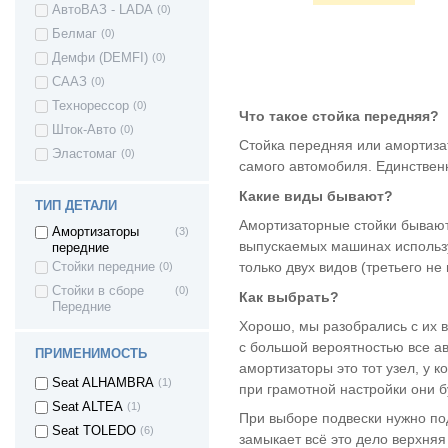
АвтоВАЗ - LADA
(0)
Nissan X-Trail
(2)
Белмаг
(0)
Nissan TERRANO
(1)
II
Демфи (DEMFI)
(0)
Nissan Terrano 3 -
(3)
СААЗ
(0)
c 2014г
Технорессор
(0)
Nissan TIIDA
(1)
Что такое стойка передняя?
Шток-Авто
(0)
Peugeot 206
(1)
Стойка передняя или амортизат
Эластомаг
(0)
Peugeot Partner
(1)
самого автомобиля. Единствен
Renault Duster
(7)
Какие виды бывают?
Renault Kaptur
(3)
ТИП ДЕТАЛИ
Амортизаторные стойки бывают
Renault Kangoo
(1)
Амортизаторы
(3)
выпускаемых машинах использу
передние
Renault Koleos
(2)
только двух видов (третьего н
Стойки передние
(0)
Renault Logan
(23)
Стойки в сборе
(0)
Как выбрать?
Renault Sandero
(11)
Передние
Renault Sandero
(9)
Хорошо, мы разобрались с их 
(Stepway)
с большой вероятностью все а
ПРИМЕНИМОСТЬ
Seat Arosa
(1)
амортизаторы это тот узел, у 
Seat ALHAMBRA
(1)
при грамотной настройки они бу
Seat ALTEA
(1)
При выборе подвески нужно под
Seat TOLEDO
(6)
замыкает всё это дело верхняя