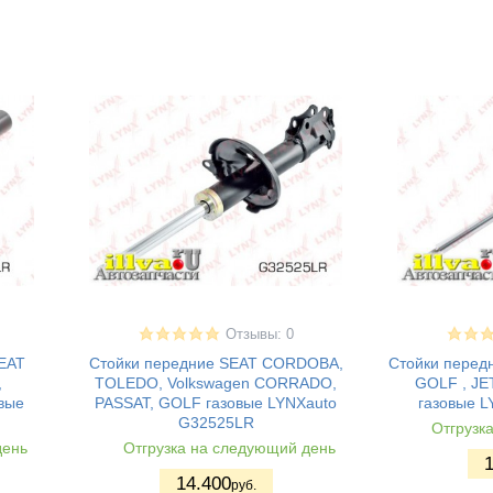
Отзывы: 0
SEAT
Стойки передние SEAT CORDOBA,
Стойки перед
,
TOLEDO, Volkswagen CORRADO,
GOLF , JE
вые
PASSAT, GOLF газовые LYNXauto
газовые 
G32525LR
Отгрузк
день
Отгрузка на следующий день
14.400
руб.