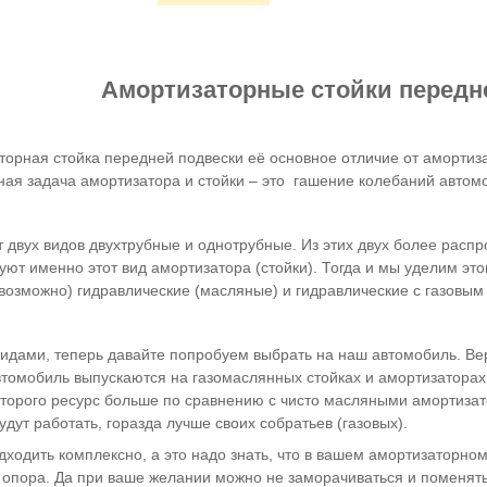
Амортизаторные стойки передн
орная стойка передней подвески её основное отличие от амортиза
ная задача амортизатора и стойки – это гашение колебаний автом
 двух видов двухтрубные и однотрубные. Из этих двух более расп
ют именно этот вид амортизатора (стойки). Тогда и мы уделим эт
е возможно) гидравлические (масляные) и гидравлические с газовы
видами, теперь давайте попробуем выбрать на наш автомобиль. Вер
втомобиль выпускаются на газомаслянных стойках и амортизаторах
которого ресурс больше по сравнению с чисто масляными амортиза
дут работать, горазда лучше своих собратьев (газовых).
ходить комплексно, а это надо знать, что в вашем амортизаторном
 опора. Да при ваше желании можно не заморачиваться и поменять