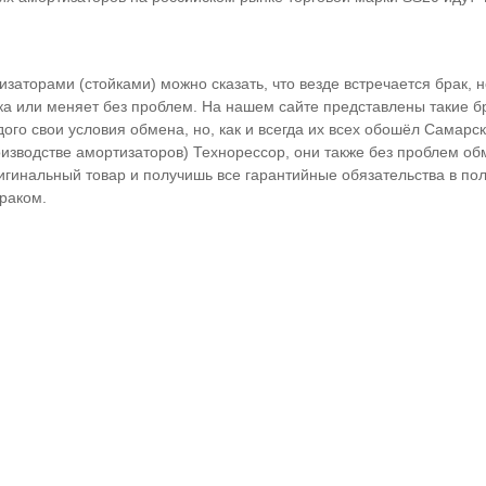
изаторами (стойками) можно сказать, что везде встречается брак, 
ка или меняет без проблем. На нашем сайте представлены такие б
дого свои условия обмена, но, как и всегда их всех обошёл Самарс
изводстве амортизаторов) Технорессор, они также без проблем об
игинальный товар и получишь все гарантийные обязательства в по
раком.