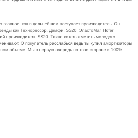
но главное, как в дальнейшем поступает производитель. Он
ренды как Технорессор, Демфи, SS20, ЭластоМаг, Hofer,
кий производитель SS20. Также хотел отметить молодого
менивают. О покупатель расслабься ведь ты купил амортизаторы
лном объеме. Мы в первую очередь на твое стороне и 100%