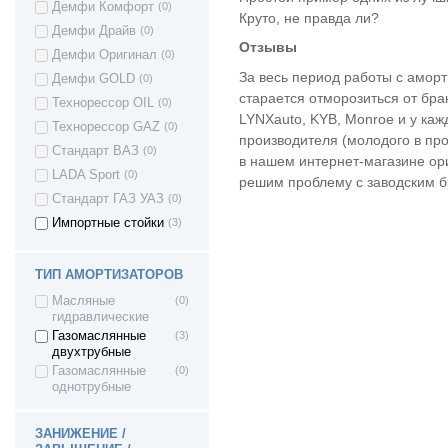
Демфи Комфорт
(0)
OPEL Astra
(4)
Круто, не правда ли?
Демфи Драйв
(0)
OPEL Astra J
(8)
Отзывы
Демфи Оригинал
(0)
Opel Astra F
(1)
За весь период работы с аморт
Демфи GOLD
(0)
Opel Corsa D
(3)
старается отморозиться от бра
Технорессор OIL
(0)
OPEL Kadett
(2)
LYNXauto, KYB, Monroe и у каж
Технорессор GAZ
(0)
Opel Kadett E
(2)
производителя (молодого в про
Стандарт ВАЗ
(0)
Opel Vectra A
(1)
в нашем интернет-магазине ор
LADA Sport
(0)
решим проблему с заводским б
Volvo S40
(2)
Стандарт ГАЗ УАЗ
(0)
Volvo S60
(1)
Импортные стойки
(3)
Volvo S80
(2)
Volvo XC70
(2)
ТИП АМОРТИЗАТОРОВ
Volvo V50
(2)
Volvo V70
(2)
Масляные
(0)
гидравлические
Volvo C30
(2)
Газомаслянные
(3)
Volkswagen Bora
(1)
двухтрубные
Газомаслянные
(0)
Volkswagen
(2)
однотрубные
VENTO
Volkswagen Caddy
(2)
Volkswagen Golf
(7)
ЗАНИЖЕНИЕ /