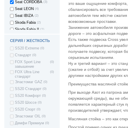
Seat CORDOBA
(3)
это ваше ощущение комфорта, 
Seat LEON
(4)
сбалансировать все требование
автомобиля тем жёстче сжатия
Seat IBIZA
(2)
всевозможные проставки.
Skoda Fabia
(2)
Занижение автомобиля произво
Skoda Fabia II
(1)
дороге – это асфальтная подве
Skoda Fabia III
(1)
Есть также подвеска Cross ув
СЕРИЯ / ЖЕСТКОСТЬ
Skoda Yeti
(1)
дальнейших серьезных доработ
SS20 Extreme
(0)
Skoda SuperB
(2)
получаете подвеску, которая б
Стандарт
(0)
Skoda Roomster
(1)
серьезным испытаниям.
FOX Sport Line
(0)
Ну и третий вариант – это ста
Skoda Octavia
(5)
завышение
(сжатие и отбой) за счет увел
Skoda Rapid
(5)
FOX Ultra Line
(0)
другими настройками других к
стандарт
Suzuki Grand
(2)
Vitara
Эластомаг GAZ
(0)
Преимущества масляной стойки
Toyota Auris
(2)
SS20 Стандарт
(0)
При выходе Азот из патрона а
Toyota Corolla
(4)
SS20 Комфорт
(0)
окружающей среды), вы не обна
Toyota Camry
(2)
SS20 Шоссе
(0)
появляется характерный стук п
Toyota Verso
(3)
SS20 Спорт
(0)
производителей утверждает, чт
Toyota Yaris
(2)
Эластомаг OIL
(0)
Масляная стойка – это как отк
Toyota Urban
(2)
Демфи Премиум
(0)
Cruiser
Простой пример одних из лучши