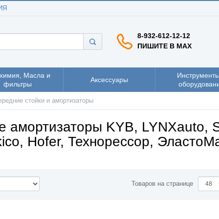
ИЯ
8-932-612-12-12
ПИШИТЕ В MAX
химия, Масла и
Инструменты
Аксессуары
фильтры
оборудован
ередние стойки и амортизаторы
е амортизаторы KYB, LYNXauto, S
ico, Hofer, Технорессор, ЭластоМ
Товаров на странице