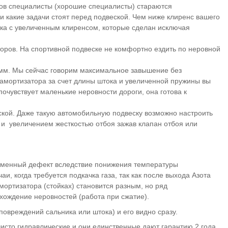
сов специалисты (хорошие специалисты) стараются
 и какие задачи стоят перед подвеской. Чем ниже клиренс вашего
ка с увеличенным клиренсом, которые сделан исключая
оров. На спортивной подвеске не комфортно ездить по неровной
0 мм. Мы сейчас говорим максимальное завышение без
 амортизатора за счет длины штока и увеличенной пружины вы
очувствует маленькие неровности дороги, она готова к
дской. Даже такую автомобильную подвеску возможно настроить
и) и увеличением жесткостью отбоя зажав клапан отбоя или
ременный дефект вследствие понижения температуры
и, когда требуется подкачка газа, так как после выхода Азота
амортизатора (стойках) становится разным, но ряд
охождение неровностей (работа при сжатие).
повреждений сальника или штока) и его видно сразу.
исто гидравлические и они единственные дают гарантию 2 года.