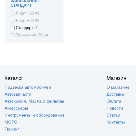
ЗАВЫШЕНИЕ /
Volkswagen FOX
(1)
СТАНДАРТ
Volkswagen Jetta
(3)
Лифт +50
(0)
Volkswagen Passat
(4)
Лифт +20
(0)
Volkswagen Polo
(8)
Стандарт
(3)
Volkswagen Tiguan
(1)
Занижение -30
(0)
Volkswagen Polo
(8)
mk5
Volkswagen Touran
(1)
Volkswagen
(1)
SCIROCCO
VOLKSWAGEN
(2)
BEETLE
Каталог
Магазин
Zaz Chance
(4)
Zaz Vida
(7)
Подвеска автомобилей
О магазине
ZAZ Sens
(4)
Автозапчасти
Доставка
Автохимия, Масла и фильтры
Оплата
Аксессуары
Новости
Инструменты и оборудование
Статьи
МОТО
Контакты
Тюнинг