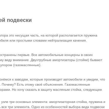
ей подвески
тора это несущая часть, на которой располагается пружина
обиля или простыми словами нейтрализация качения.
ространены первые. Все автомобильные концерны в своих
ому виду внимание. Двухтрубные амортизаторы (стойки) бывают
м упором (газомаслянные).
нёмся к заводам, которые производят автомобили и увидим, что
. Почему? Есть этому своё объяснения. Газомаслянные
торами. Но хочу сказать в защиту масляным стойка, следующее
 узле три основных элемента: амортизаторная стойка, пружина и
 все три элемента. Одно из особенностей выбора вида подвески