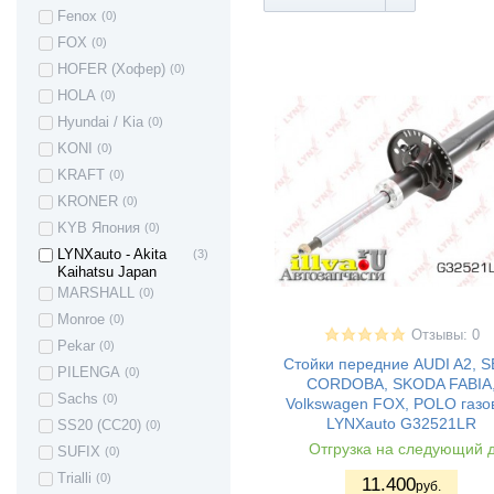
Fenox
(0)
Kia Spectra
(3)
FOX
(0)
KIA Sportage II
(1)
HOFER (Хофер)
(0)
Kia Sportage III
(2)
HOLA
(0)
Kia Cerato I
(1)
Hyundai / Kia
(0)
Kia Cerato II
(2)
KONI
(0)
Kia Rio
(16)
KRAFT
(0)
ROVER 200
(1)
KRONER
(0)
Mazda 3
(6)
KYB Япония
(0)
Mazda 3 MPS
(1)
LYNXauto - Akita
(3)
Mazda 5
(2)
Kaihatsu Japan
Mitsubishi
(1)
MARSHALL
(0)
Outlander
Monroe
(0)
MITSUBISHI
(5)
Отзывы: 0
Lancer
Pekar
(0)
Стойки передние AUDI A2, 
Mitsubishi Carisma
(2)
PILENGA
(0)
CORDOBA, SKODA FABIA
Mitsubishi
(1)
Sachs
(0)
Volkswagen FOX, POLO газо
GALANT
LYNXauto G32521LR
SS20 (СС20)
(0)
Nissan Almera
(9)
Отгрузка на следующий 
SUFIX
(0)
Nissan Qashqai
(2)
Trialli
(0)
11.400
Nissan Sunny
(1)
руб.