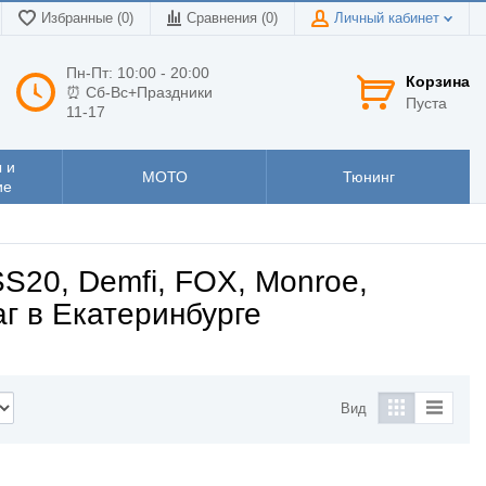
Избранные (0)
Сравнения (
0
)
Личный кабинет
Пн-Пт: 10:00 - 20:00
Корзина
⏰ Сб-Вс+Праздники
Пуста
11-17
 и
МОТО
Тюнинг
ие
S20, Demfi, FOX, Monroe,
аг в Екатеринбурге
Вид