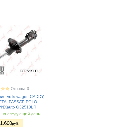
Отзывы: 0
ние Volkswagen CADDY,
TTA, PASSAT, POLO
LYNXauto G32519LR
а на следующий день
11.600
руб.