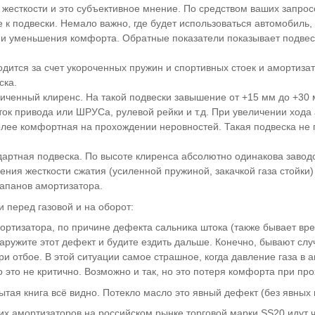
жесткости и это субъективное мнение. По средством ваших запро
 к подвески. Немало важно, где будет использоваться автомобиль,
 и уменьшения комфорта. Обратные показатели показывает подвес
дится за счет укороченных пружин и спортивных стоек и амортизат
ска.
еличенный клиренс. На такой подвески завышение от +15 мм до +3
ок привода или ШРУСа, рулевой рейки и т.д. При увеличении хода
олее комфортная на прохождении неровностей. Такая подвеска не п
ндартная подвеска. По высоте клиренса абсолютно одинакова заво
ичения жесткости сжатия (усиленной пружиной, закачкой газа стойк
лапанов амортизатора.
 перед газовой и на оборот:
мортизатора, по причине дефекта сальника штока (также бывает в
ружите этот дефект и будите ездить дальше. Конечно, бывают случа
ри отбое. В этой ситуации самое страшное, когда давление газа в 
о это не критично. Возможно и так, но это потеря комфорта при пр
рытая книга всё видно. Потекло масло это явный дефект (без явных 
х амортизаторов на российском рынке торговой марки SS20 идут ч