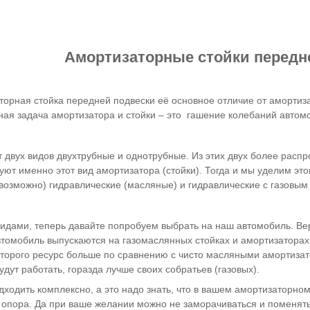
Амортизаторные стойки передн
орная стойка передней подвески её основное отличие от амортиза
ная задача амортизатора и стойки – это гашение колебаний автом
 двух видов двухтрубные и однотрубные. Из этих двух более расп
ют именно этот вид амортизатора (стойки). Тогда и мы уделим эт
е возможно) гидравлические (масляные) и гидравлические с газовы
видами, теперь давайте попробуем выбрать на наш автомобиль. Вер
втомобиль выпускаются на газомаслянных стойках и амортизаторах
которого ресурс больше по сравнению с чисто масляными амортиза
дут работать, горазда лучше своих собратьев (газовых).
ходить комплексно, а это надо знать, что в вашем амортизаторном
 опора. Да при ваше желании можно не заморачиваться и поменять