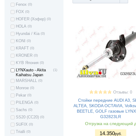
Fenox
(0)
Skoda Roomster
(1)
FOX
(0)
Skoda Octavia
(5)
HOFER (Хофер)
(0)
Skoda Rapid
(5)
HOLA
(0)
Suzuki Grand
(2)
Vitara
Hyundai / Kia
(0)
Toyota Auris
(2)
KONI
(0)
Toyota Corolla
(4)
KRAFT
(0)
Toyota Camry
(2)
KRONER
(0)
Toyota Verso
(3)
KYB Япония
(0)
Toyota Yaris
(2)
LYNXauto - Akita
(1)
Toyota Urban
(2)
Kaihatsu Japan
Cruiser
MARSHALL
(0)
OPEL Astra
(4)
Monroe
(0)
Отзывы: 0
OPEL Astra J
(8)
Pekar
(0)
Стойки передние AUDI A3, 
Opel Astra F
(1)
PILENGA
(0)
ALTEA, SKODA OCTAVIA, Volks
Opel Corsa D
(3)
Sachs
(0)
BEETLE, GOLF газовые LYNX
OPEL Kadett
(2)
G32823LR
SS20 (СС20)
(0)
Opel Kadett E
(2)
Отгрузка на следующий 
SUFIX
(0)
Opel Vectra A
(1)
Trialli
(0)
14.350
руб.