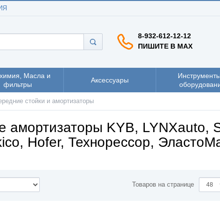
ИЯ
8-932-612-12-12
ПИШИТЕ В MAX
химия, Масла и
Инструменты
Аксессуары
фильтры
оборудован
ередние стойки и амортизаторы
е амортизаторы KYB, LYNXauto, S
ico, Hofer, Технорессор, ЭластоМ
Товаров на странице