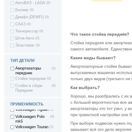
Volvo S40
(2)
АвтоВАЗ - LADA
(0)
Volvo S60
(1)
Белмаг
(0)
Volvo S80
(2)
Демфи (DEMFI)
(0)
Volvo XC70
(2)
СААЗ
(0)
Volvo V50
(2)
Технорессор
(0)
Что такое стойка передняя?
Volvo V70
(2)
Шток-Авто
(0)
Стойка передняя или амортизат
Volvo C30
(2)
Эластомаг
(0)
самого автомобиля. Единствен
Volkswagen Bora
(1)
Volkswagen
(2)
Какие виды бывают?
ТИП ДЕТАЛИ
VENTO
Амортизаторные стойки бывают
Volkswagen Caddy
(2)
Амортизаторы
(1)
выпускаемых машинах использу
передние
Volkswagen Golf
(7)
только двух видов (третьего н
Стойки передние
(0)
Volkswagen FOX
(1)
Стойки в сборе
(0)
Как выбрать?
Volkswagen Jetta
(3)
Передние
Volkswagen Passat
(4)
Хорошо, мы разобрались с их 
с большой вероятностью все а
Volkswagen Polo
(8)
ПРИМЕНИМОСТЬ
амортизаторы это тот узел, у 
Volkswagen Tiguan
(1)
при грамотной настройки они бу
Volkswagen Polo
(8)
mk5
При выборе подвески нужно под
Volkswagen Touran
(1)
замыкает всё это дело верхняя