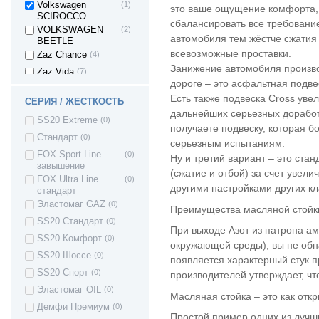
Volkswagen
(1)
это ваше ощущение комфорта, 
SCIROCCO
сбалансировать все требование
VOLKSWAGEN
(2)
автомобиля тем жёстче сжатия
BEETLE
всевозможные проставки.
Zaz Chance
(4)
Занижение автомобиля произво
Zaz Vida
(7)
дороге – это асфальтная подве
ZAZ Sens
(4)
Есть также подвеска Cross ув
СЕРИЯ / ЖЕСТКОСТЬ
дальнейших серьезных доработ
SS20 Extreme
(0)
получаете подвеску, которая б
Стандарт
(0)
серьезным испытаниям.
FOX Sport Line
(0)
Ну и третий вариант – это ста
завышение
(сжатие и отбой) за счет увел
FOX Ultra Line
(0)
другими настройками других к
стандарт
Эластомаг GAZ
(0)
Преимущества масляной стойки
SS20 Стандарт
(0)
При выходе Азот из патрона а
SS20 Комфорт
(0)
окружающей среды), вы не обна
SS20 Шоссе
(0)
появляется характерный стук п
SS20 Спорт
(0)
производителей утверждает, чт
Эластомаг OIL
(0)
Масляная стойка – это как отк
Демфи Премиум
(0)
Простой пример одних из лучши