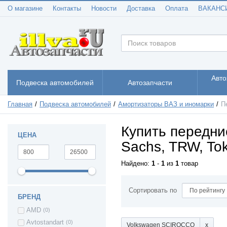
Renault Duster
О магазине
Контакты
Новости
Доставка
Оплата
ВАКАНС
Renault Kaptur
(3)
Renault Kangoo
(1)
Renault Koleos
(2)
Renault Logan
(23)
Renault Sandero
(11)
Renault Sandero
(9)
Авто
(Stepway)
Подвеска автомобилей
Автозапчасти
Seat Arosa
(1)
Seat ALHAMBRA
(1)
Главная
Подвеска автомобилей
Амортизаторы ВАЗ и иномарки
П
Seat ALTEA
(1)
Купить передни
Seat TOLEDO
(6)
ЦЕНА
Seat CORDOBA
(3)
Sachs, TRW, Tok
Seat LEON
(4)
Найдено:
1
-
1
из
1
товар
Seat IBIZA
(2)
Skoda Fabia
(2)
Skoda Fabia II
(1)
Сортировать по
БРЕНД
Skoda Fabia III
(1)
AMD
(0)
Skoda Yeti
(1)
Avtostandart
(0)
Skoda SuperB
(2)
Volkswagen SCIROCCO