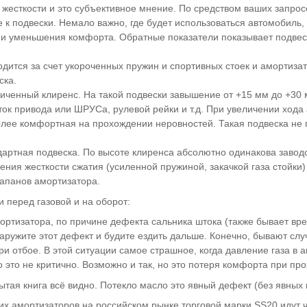
жесткости и это субъективное мнение. По средством ваших запро
 к подвески. Немало важно, где будет использоваться автомобиль,
 и уменьшения комфорта. Обратные показатели показывает подвес
дится за счет укороченных пружин и спортивных стоек и амортизат
ска.
еличенный клиренс. На такой подвески завышение от +15 мм до +3
ок привода или ШРУСа, рулевой рейки и т.д. При увеличении хода
олее комфортная на прохождении неровностей. Такая подвеска не п
ндартная подвеска. По высоте клиренса абсолютно одинакова заво
ичения жесткости сжатия (усиленной пружиной, закачкой газа стойк
лапанов амортизатора.
 перед газовой и на оборот:
мортизатора, по причине дефекта сальника штока (также бывает в
ружите этот дефект и будите ездить дальше. Конечно, бывают случа
ри отбое. В этой ситуации самое страшное, когда давление газа в 
о это не критично. Возможно и так, но это потеря комфорта при пр
рытая книга всё видно. Потекло масло это явный дефект (без явных 
х амортизаторов на российском рынке торговой марки SS20 идут ч