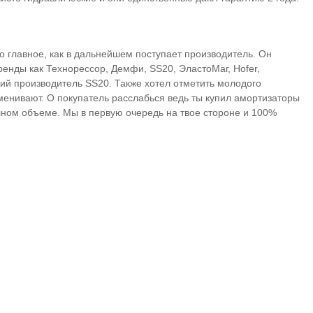
но главное, как в дальнейшем поступает производитель. Он
ренды как Технорессор, Демфи, SS20, ЭластоМаг, Hofer,
кий производитель SS20. Также хотел отметить молодого
менивают. О покупатель расслабься ведь ты купил амортизаторы
лном объеме. Мы в первую очередь на твое стороне и 100%