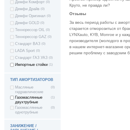
Демфи Комфорт
(0)
Круто, не правда ли?
Демфи Драйв
(0)
Отзывы
Демфи Оригинал
(0)
За весь период работы с аморт
Демфи GOLD
(0)
старается отморозиться от бра
Технорессор OIL
(0)
LYNXauto, KYB, Monroe и у каж
Технорессор GAZ
(0)
производителя (молодого в про
Стандарт ВАЗ
(0)
в нашем интернет-магазине ор
LADA Sport
(0)
решим проблему с заводским б
Стандарт ГАЗ УАЗ
(0)
Импортные стойки
(1)
ТИП АМОРТИЗАТОРОВ
Масляные
(0)
гидравлические
Газомаслянные
(1)
двухтрубные
Газомаслянные
(0)
однотрубные
ЗАНИЖЕНИЕ /