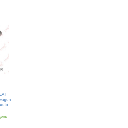
SEAT
wagen
auto
день