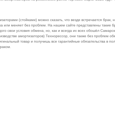
изаторами (стойками) можно сказать, что везде встречается брак, 
ка или меняет без проблем. На нашем сайте представлены такие б
дого свои условия обмена, но, как и всегда их всех обошёл Самарс
изводстве амортизаторов) Технорессор, они также без проблем об
игинальный товар и получишь все гарантийные обязательства в по
раком.