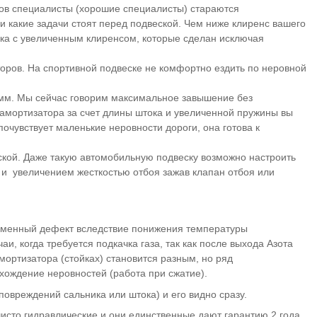
сов специалисты (хорошие специалисты) стараются
 и какие задачи стоят перед подвеской. Чем ниже клиренс вашего
ка с увеличенным клиренсом, которые сделан исключая
оров. На спортивной подвеске не комфортно ездить по неровной
0 мм. Мы сейчас говорим максимальное завышение без
 амортизатора за счет длины штока и увеличенной пружины вы
очувствует маленькие неровности дороги, она готова к
дской. Даже такую автомобильную подвеску возможно настроить
и) и увеличением жесткостью отбоя зажав клапан отбоя или
ременный дефект вследствие понижения температуры
и, когда требуется подкачка газа, так как после выхода Азота
амортизатора (стойках) становится разным, но ряд
охождение неровностей (работа при сжатие).
повреждений сальника или штока) и его видно сразу.
исто гидравлические и они единственные дают гарантию 2 года.