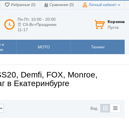
Избранные (0)
Сравнения (
0
)
Личный кабинет
Пн-Пт: 10:00 - 20:00
Корзина
⏰ Сб-Вс+Праздники
Пуста
11-17
 и
МОТО
Тюнинг
ие
S20, Demfi, FOX, Monroe,
аг в Екатеринбурге
Вид