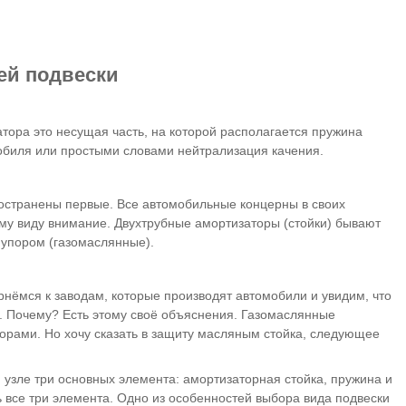
ей подвески
тора это несущая часть, на которой располагается пружина
обиля или простыми словами нейтрализация качения.
ространены первые. Все автомобильные концерны в своих
ому виду внимание. Двухтрубные амортизаторы (стойки) бывают
м упором (газомаслянные).
нёмся к заводам, которые производят автомобили и увидим, что
. Почему? Есть этому своё объяснения. Газомаслянные
торами. Но хочу сказать в защиту масляным стойка, следующее
 узле три основных элемента: амортизаторная стойка, пружина и
 все три элемента. Одно из особенностей выбора вида подвески