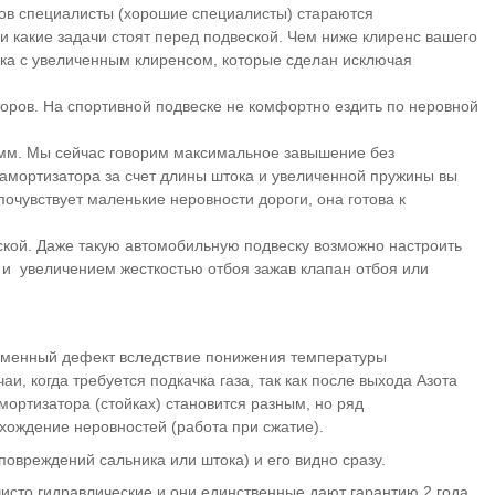
сов специалисты (хорошие специалисты) стараются
 и какие задачи стоят перед подвеской. Чем ниже клиренс вашего
ка с увеличенным клиренсом, которые сделан исключая
оров. На спортивной подвеске не комфортно ездить по неровной
0 мм. Мы сейчас говорим максимальное завышение без
 амортизатора за счет длины штока и увеличенной пружины вы
очувствует маленькие неровности дороги, она готова к
дской. Даже такую автомобильную подвеску возможно настроить
и) и увеличением жесткостью отбоя зажав клапан отбоя или
ременный дефект вследствие понижения температуры
и, когда требуется подкачка газа, так как после выхода Азота
амортизатора (стойках) становится разным, но ряд
охождение неровностей (работа при сжатие).
повреждений сальника или штока) и его видно сразу.
исто гидравлические и они единственные дают гарантию 2 года.