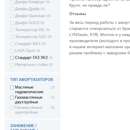
Демфи Комфорт
(0)
Chevrolet Epica
(1)
Круто, не правда ли?
Демфи Драйв
(0)
Chevrolet Kalos
(4)
Отзывы
Демфи Оригинал
(0)
Chevrolet Cruze
(8)
За весь период работы с аморт
Демфи GOLD
(0)
Chevrolet Lanos
(6)
старается отморозиться от бра
Технорессор OIL
(0)
Chevrolet Lacetti
(7)
LYNXauto, KYB, Monroe и у каж
Технорессор GAZ
(0)
Chevrolet Spark
(3)
производителя (молодого в про
Стандарт ВАЗ
(0)
Chevrolet Nubira
(1)
в нашем интернет-магазине ор
LADA Sport
(0)
решим проблему с заводским б
Citroen C4
(1)
Стандарт ГАЗ УАЗ
(2)
Citroen Berlingo 1
(1)
Импортные стойки
(0)
Daewoo Gentra
(4)
Daewoo Kalos
(4)
ТИП АМОРТИЗАТОРОВ
Daewoo Lanos
(4)
Daewoo Nubira
(1)
Масляные
(2)
гидравлические
Daewoo Nexia
(6)
Газомаслянные
(1)
Ravon Nexia R3
(3)
двухтрубные
Газомаслянные
(0)
Daewoo Matiz
(3)
однотрубные
Daewoo Espero
(5)
Datsun on-DO
(17)
ЗАНИЖЕНИЕ /
Datsun mi-DO
(17)