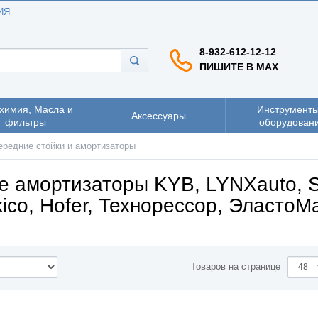
ИЯ
8-932-612-12-12
ПИШИТЕ В MAX
химия, Масла и
Инструменты
Аксессуары
фильтры
оборудован
ередние стойки и амортизаторы
е амортизаторы KYB, LYNXauto, S
ico, Hofer, Технорессор, ЭластоМ
Товаров на странице