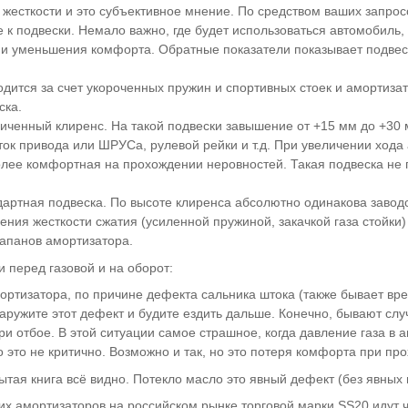
жесткости и это субъективное мнение. По средством ваших запро
 к подвески. Немало важно, где будет использоваться автомобиль,
 и уменьшения комфорта. Обратные показатели показывает подвес
дится за счет укороченных пружин и спортивных стоек и амортизат
ска.
еличенный клиренс. На такой подвески завышение от +15 мм до +3
ок привода или ШРУСа, рулевой рейки и т.д. При увеличении хода
олее комфортная на прохождении неровностей. Такая подвеска не п
ндартная подвеска. По высоте клиренса абсолютно одинакова заво
ичения жесткости сжатия (усиленной пружиной, закачкой газа стойк
лапанов амортизатора.
 перед газовой и на оборот:
мортизатора, по причине дефекта сальника штока (также бывает в
ружите этот дефект и будите ездить дальше. Конечно, бывают случа
ри отбое. В этой ситуации самое страшное, когда давление газа в 
о это не критично. Возможно и так, но это потеря комфорта при пр
рытая книга всё видно. Потекло масло это явный дефект (без явных 
х амортизаторов на российском рынке торговой марки SS20 идут ч