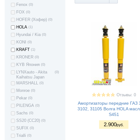
Приора хетчбек
Fenox
(0)
ВАЗ 21728 -
(25)
FOX
(0)
Приора купе
HOFER (Хофер)
(0)
ВАЗ 2190 -
(38)
Гранта седан
HOLA
(1)
ВАЗ 21928 -
(20)
Hyundai / Kia
(0)
Kalina II Kross
ВАЗ 21905 -
(24)
KONI
(0)
Гранта седан
KRAFT
(1)
(Sport)
KRONER
(0)
ВАЗ 2191 -
(32)
Гранта хетчбек
KYB Япония
(0)
(лифтбек)
LYNXauto - Akita
(0)
ВАЗ 2192 - Kalina
(33)
Kaihatsu Japan
II Хэтчбек
MARSHALL
(0)
Lada Kalina 2
(22)
Granta FL (2194)
Monroe
(0)
Cross
Отзывы: 0
Pekar
(0)
ВАЗ 1111 - Ока
(1)
Амортизаторы передние ГАЗ 
PILENGA
(0)
ВАЗ 1117 -
(33)
3102, 31105 Волга HOLA мас
Калина I
Sachs
(0)
S451
универсал
SS20 (СС20)
(0)
2.900
ВАЗ 1118 -
(40)
руб.
SUFIX
(0)
Калина I седан
ВАЗ 1119 -
(34)
Trialli
(0)
Калина I хетчбек