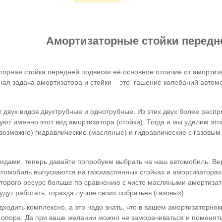
Амортизаторные стойки передн
орная стойка передней подвески её основное отличие от амортиза
ная задача амортизатора и стойки – это гашение колебаний автом
 двух видов двухтрубные и однотрубные. Из этих двух более расп
ют именно этот вид амортизатора (стойки). Тогда и мы уделим эт
е возможно) гидравлические (масляные) и гидравлические с газовы
видами, теперь давайте попробуем выбрать на наш автомобиль. Вер
втомобиль выпускаются на газомаслянных стойках и амортизаторах
которого ресурс больше по сравнению с чисто масляными амортиза
дут работать, горазда лучше своих собратьев (газовых).
ходить комплексно, а это надо знать, что в вашем амортизаторном
 опора. Да при ваше желании можно не заморачиваться и поменять