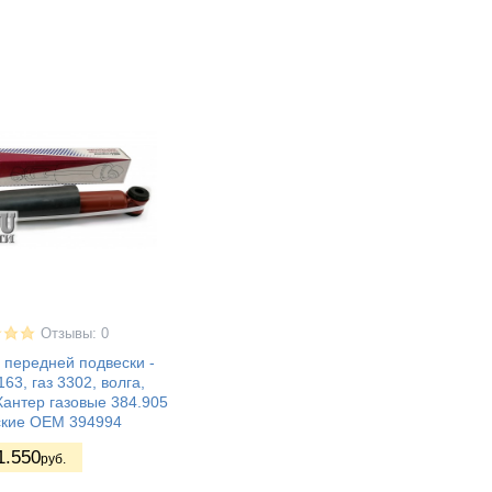
Отзывы: 0
 передней подвески -
163, газ 3302, волга,
Хантер газовые 384.905
ские OEM 394994
1.550
руб.