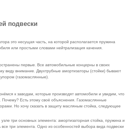
ей подвески
тора это несущая часть, на которой располагается пружина
обиля или простыми словами нейтрализация качения.
ространены первые. Все автомобильные концерны в своих
ому виду внимание. Двухтрубные амортизаторы (стойки) бывают
м упором (газомаслянные).
нёмся к заводам, которые производят автомобили и увидим, что
. Почему? Есть этому своё объяснения. Газомаслянные
торами. Но хочу сказать в защиту масляным стойка, следующее
 узле три основных элемента: амортизаторная стойка, пружина и
 все три элемента. Одно из особенностей выбора вида подвески