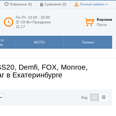
Избранные (0)
Сравнения (
0
)
Личный кабинет
Пн-Пт: 10:00 - 20:00
Корзина
⏰ Сб-Вс+Праздники
Пуста
11-17
 и
МОТО
Тюнинг
ие
S20, Demfi, FOX, Monroe,
аг в Екатеринбурге
Вид