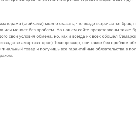
изаторами (стойками) можно сказать, что везде встречается брак, 
ка или меняет без проблем. На нашем сайте представлены такие б
дого свои условия обмена, но, как и всегда их всех обошёл Самарс
изводстве амортизаторов) Технорессор, они также без проблем об
игинальный товар и получишь все гарантийные обязательства в по
раком.