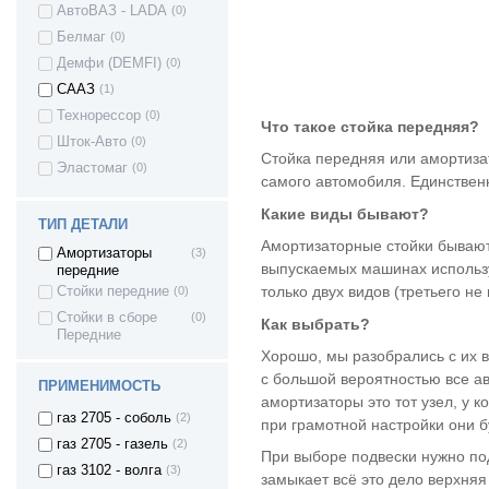
АвтоВАЗ - LADA
(0)
ВАЗ 11198 -
(17)
Белмаг
(0)
Калина I спорт
ВАЗ 2180 - Lada
(15)
Демфи (DEMFI)
(0)
Vesta (Лада
СААЗ
(1)
Веста)
ВАЗ 2181 LADA
(9)
Технорессор
(0)
Что такое стойка передняя?
Vesta SW Cross
Шток-Авто
(0)
(Лада Веста
Стойка передняя или амортизат
Кросс)
Эластомаг
(0)
самого автомобиля. Единствен
Vesta Sport -
(1)
Веста спорт
Какие виды бывают?
ТИП ДЕТАЛИ
LADA VESTA
(2)
CROSS
Амортизаторные стойки бывают
Амортизаторы
(3)
Lada XRAY (Лада
(7)
выпускаемых машинах использу
передние
Иксрей) Cross
только двух видов (третьего н
Стойки передние
(0)
ВАЗ Lada XRay
(5)
Стойки в сборе
(0)
Как выбрать?
Lada Largus -
(21)
Передние
Ларгус
Хорошо, мы разобрались с их 
ИЖ 2126 Ода
(3)
с большой вероятностью все а
ПРИМЕНИМОСТЬ
газ 2410 - волга
(2)
амортизаторы это тот узел, у 
газ 2705 - соболь
(2)
при грамотной настройки они бу
газ 2705 - газель
(2)
При выборе подвески нужно под
газ 3102 - волга
(3)
замыкает всё это дело верхняя