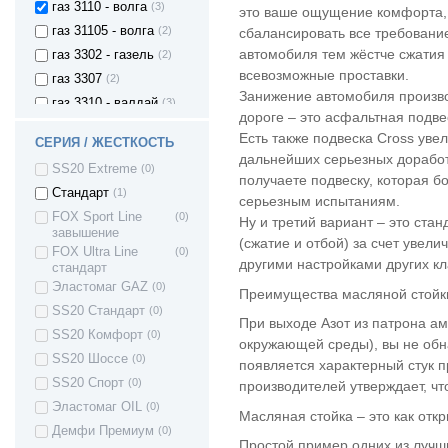
газ 3110 - волга
(3)
это ваше ощущение комфорта, 
газ 31105 - волга
(2)
сбалансировать все требование
автомобиля тем жёстче сжатия
газ 3302 - газель
(2)
всевозможные проставки.
газ 3307
(2)
Занижение автомобиля произво
газ 3310 - валдай
(3)
дороге – это асфальтная подве
газель next
(2)
Есть также подвеска Cross ув
СЕРИЯ / ЖЕСТКОСТЬ
москвич 2141
(1)
дальнейших серьезных доработ
SS20 Extreme
(0)
уаз хантер
(1)
получаете подвеску, которая б
(Hanter)
Стандарт
(1)
серьезным испытаниям.
uaz patriot / уаз
(8)
FOX Sport Line
(0)
Ну и третий вариант – это ста
патриот
завышение
(сжатие и отбой) за счет увел
уаз 3160
(1)
FOX Ultra Line
(0)
другими настройками других к
стандарт
Audi 100
(1)
Эластомаг GAZ
(0)
Преимущества масляной стойки
Audi (A1)
(1)
SS20 Стандарт
(0)
Audi (A2)
(1)
При выходе Азот из патрона а
SS20 Комфорт
(0)
Audi (A3)
(5)
окружающей среды), вы не обна
SS20 Шоссе
(0)
появляется характерный стук п
Audi (A4)
(2)
SS20 Спорт
(0)
производителей утверждает, чт
Audi (A6)
(2)
Эластомаг OIL
(0)
Audi (Q3)
(1)
Масляная стойка – это как отк
Демфи Премиум
(0)
Chevrolet Aveo
(9)
Простой пример одних из лучши