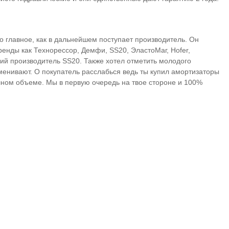
но главное, как в дальнейшем поступает производитель. Он
ренды как Технорессор, Демфи, SS20, ЭластоМаг, Hofer,
кий производитель SS20. Также хотел отметить молодого
менивают. О покупатель расслабься ведь ты купил амортизаторы
лном объеме. Мы в первую очередь на твое стороне и 100%