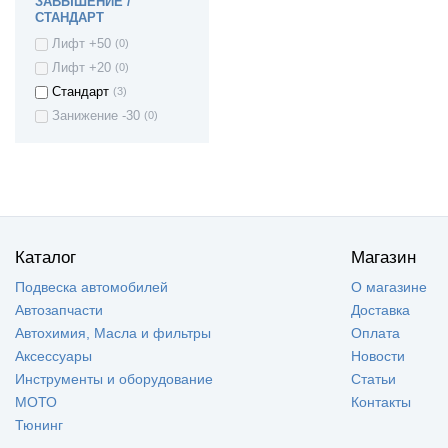
ЗАВЫШЕНИЕ /
СТАНДАРТ
Ford Fusion
(1)
Лифт +50
(0)
Ford Focus
(1)
Лифт +20
(0)
Ford Focus 2
(10)
Стандарт
(3)
Ford Focus 3
(4)
Занижение -30
(0)
Focus C-Max
(5)
Ford C-Max
(10)
Great Wall Wingle
(4)
Great Wall Sailor
(4)
Great Wall Hover
(4)
H3
Great Wall Hover
(4)
Каталог
Магазин
H5
Great Wall Hover
(4)
Подвеска автомобилей
О магазине
Great Wall Safe F1
(4)
Автозапчасти
Доставка
Honda Civic
(1)
Автохимия, Масла и фильтры
Оплата
Honda CR-V (RD1,
(1)
Аксессуары
Новости
RD2)
Инструменты и оборудование
Статьи
HONDA JAZZ II
(1)
МОТО
Контакты
Hyundai Accent
(10)
Тюнинг
Hyundai Porter (H-1
(1)