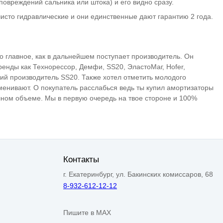
повреждений сальника или штока) и его видно сразу.
исто гидравлические и они единственные дают гарантию 2 года.
но главное, как в дальнейшем поступает производитель. Он
ренды как Технорессор, Демфи, SS20, ЭластоМаг, Hofer,
кий производитель SS20. Также хотел отметить молодого
менивают. О покупатель расслабься ведь ты купил амортизаторы
лном объеме. Мы в первую очередь на твое стороне и 100%
Контакты
г. Екатеринбург, ул. Бакинских комиссаров, 68
8-932-612-12-12
Пишите в MAX