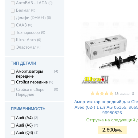
газ 3102 - волга
(3)
АвтоВАЗ - LADA
(0)
газ 3110 - волга
(3)
Белмаг
(0)
газ 31105 - волга
(2)
Демфи (DEMFI)
(0)
газ 3302 - газель
(2)
СААЗ
(0)
газ 3307
(2)
Технорессор
(0)
газ 3310 - валдай
(3)
Шток-Авто
(0)
газель next
(2)
Эластомаг
(0)
москвич 2141
(1)
уаз хантер
(1)
ТИП ДЕТАЛИ
(Hanter)
uaz patriot / уаз
(8)
Амортизаторы
(4)
патриот
передние
уаз 3160
(1)
Стойки передние
(5)
Audi 100
(1)
Стойки в сборе
(0)
Отзывы: 0
Передние
Audi (A1)
(1)
Амортизатор передний для Che
Audi (A2)
(1)
Aveo (02-) 1 шт AG 05155, 966
ПРИМЕНИМОСТЬ
Audi (A3)
(5)
96980826
Audi (A4)
(2)
Отгрузка на следующий 
Audi (A6)
(2)
2.600
руб.
Audi (Q3)
(1)