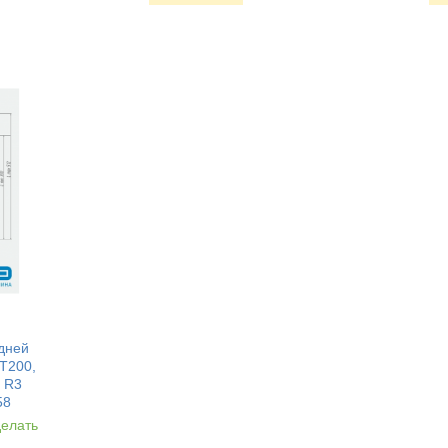
дней
 T200,
a R3
58
делать