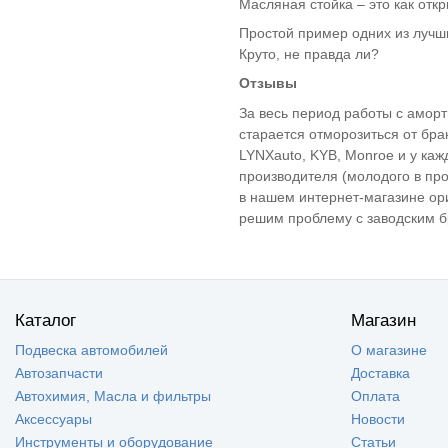
Масляная стойка – это как отк
Mazda 3
(6)
Простой пример одних из лучши
Mazda 3 MPS
(1)
Круто, не правда ли?
Mazda 5
(2)
Отзывы
Mitsubishi
(1)
Outlander
За весь период работы с аморт
MITSUBISHI
(5)
старается отморозиться от бра
Lancer
LYNXauto, KYB, Monroe и у каж
Mitsubishi Carisma
(2)
производителя (молодого в про
Mitsubishi
(1)
в нашем интернет-магазине ор
GALANT
Nissan Almera
(9)
решим проблему с заводским б
Nissan Qashqai
(2)
Nissan Sunny
(1)
Nissan X-Trail
(2)
Nissan TERRANO
(1)
Каталог
Магазин
II
Nissan Terrano 3 -
(3)
Подвеска автомобилей
О магазине
c 2014г
Автозапчасти
Доставка
Nissan TIIDA
(1)
Автохимия, Масла и фильтры
Оплата
Peugeot 206
(1)
Аксессуары
Новости
Peugeot Partner
(1)
Инструменты и оборудование
Статьи