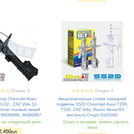
Отзывы: 0
Отзывы: 0
ор Chevrolet Aveo
Амортизаторные стойки передней
) 02-; ZAZ Vida 12-
подвески SS20 Chevrolet Aveo T200,
roner газовый левый
T250, ZAZ Vida, Ravon Nexia R3
 96586885, 96586887
жесткость Спорт SS20360
а на следующий день
Скоро в продаже, можно сделать
заказ
2.450
руб.