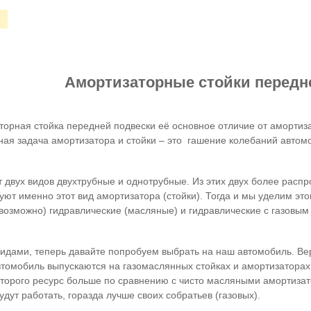
Амортизаторные стойки передн
орная стойка передней подвески её основное отличие от амортиза
ная задача амортизатора и стойки – это гашение колебаний автом
 двух видов двухтрубные и однотрубные. Из этих двух более расп
ют именно этот вид амортизатора (стойки). Тогда и мы уделим эт
е возможно) гидравлические (масляные) и гидравлические с газовы
видами, теперь давайте попробуем выбрать на наш автомобиль. Вер
втомобиль выпускаются на газомаслянных стойках и амортизаторах
которого ресурс больше по сравнению с чисто масляными амортиза
дут работать, горазда лучше своих собратьев (газовых).