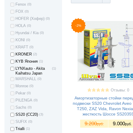
ВАЗ 1119 -
(34)
Fenox
(0)
Калина I хетчбек
ВАЗ 11198 -
(17)
FOX
(0)
Калина I спорт
HOFER (Хофер)
(0)
ВАЗ 2180 - Lada
(15)
-2%
HOLA
(0)
Vesta (Лада
Веста)
Hyundai / Kia
(0)
ВАЗ 2181 LADA
(9)
KONI
(0)
Vesta SW Cross
(Лада Веста
KRAFT
(0)
Кросс)
KRONER
(2)
Vesta Sport -
(1)
Веста спорт
KYB Япония
(1)
LADA VESTA
(2)
LYNXauto - Akita
(1)
CROSS
Kaihatsu Japan
Lada XRAY (Лада
(7)
MARSHALL
(0)
Иксрей) Cross
Monroe
(0)
ВАЗ Lada XRay
(5)
Отзывы: 0
Pekar
(0)
Lada Largus -
(21)
Амортизаторные стойки пере
Ларгус
PILENGA
(0)
подвески SS20 Chevrolet Aveo
ИЖ 2126 Ода
(3)
Sachs
(0)
T250, ZAZ Vida, Ravon Nexi
газ 2410 - волга
(2)
жесткость Шоссе SS2035
SS20 (СС20)
(3)
газ 2705 - соболь
(2)
SUFIX
(0)
9.200
9.000
руб.
руб.
газ 2705 - газель
(2)
Trialli
(1)