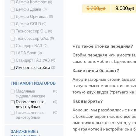
Демфи Комфорт
(0)
Datsun mi-DO
(17)
9.200
9.000
руб.
руб.
Демфи Драйв
(0)
Ford Fusion
(1)
Демфи Оригинал
(0)
Ford Focus
(1)
Демфи GOLD
(0)
Ford Focus 2
(10)
Технорессор OIL
(0)
Ford Focus 3
(4)
Технорессор GAZ
(0)
Focus C-Max
(5)
Что такое стойка передняя?
Стандарт ВАЗ
(0)
Ford C-Max
(10)
LADA Sport
(0)
Стойка передняя или амортизат
Great Wall Wingle
(4)
Стандарт ГАЗ УАЗ
(0)
самого автомобиля. Единствен
Great Wall Sailor
(4)
Импортные стойки
(2)
Какие виды бывают?
Great Wall Hover
(4)
H3
Амортизаторные стойки бывают
Great Wall Hover
(4)
ТИП АМОРТИЗАТОРОВ
выпускаемых машинах использу
H5
Great Wall Hover
(4)
Масляные
(0)
только двух видов (третьего н
гидравлические
Great Wall Safe F1
(4)
Как выбрать?
Газомаслянные
(9)
Honda Civic
(1)
двухтрубные
Хорошо, мы разобрались с их 
Газомаслянные
(0)
Honda CR-V (RD1,
(1)
с большой вероятностью все а
однотрубные
RD2)
амортизаторы это тот узел, у 
HONDA JAZZ II
(1)
при грамотной настройки они бу
Hyundai Accent
(10)
ЗАНИЖЕНИЕ /