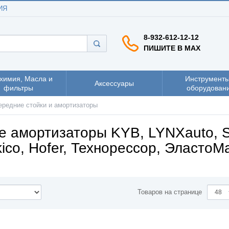
ИЯ
8-932-612-12-12
ПИШИТЕ В MAX
химия, Масла и
Инструменты
Аксессуары
фильтры
оборудован
ередние стойки и амортизаторы
е амортизаторы KYB, LYNXauto, S
ico, Hofer, Технорессор, ЭластоМ
Товаров на странице