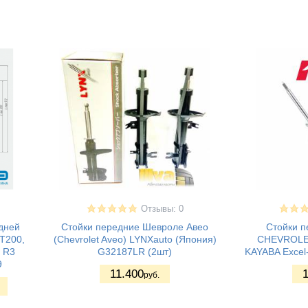
Отзывы: 0
дней
Стойки передние Шевроле Авео
Стойки п
 T200,
(Chevrolet Aveo) LYNXauto (Япония)
CHEVROLET
a R3
G32187LR (2шт)
KAYABA Excel
9
11.400
1
руб.