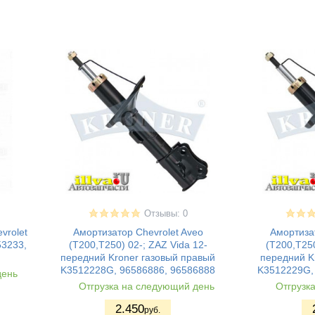
Отзывы: 0
vrolet
Амортизатор Chevrolet Aveo
Амортизат
53233,
(T200,T250) 02-; ZAZ Vida 12-
(T200,T250
передний Kroner газовый правый
передний K
K3512228G, 96586886, 96586888
K3512229G,
день
Отгрузка на следующий день
Отгрузк
2.450
руб.