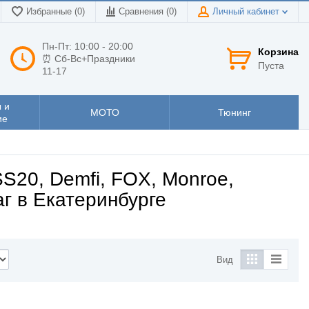
Избранные (0)
Сравнения (
0
)
Личный кабинет
Пн-Пт: 10:00 - 20:00
Корзина
⏰ Сб-Вс+Праздники
Пуста
11-17
 и
МОТО
Тюнинг
ие
S20, Demfi, FOX, Monroe,
аг в Екатеринбурге
Вид