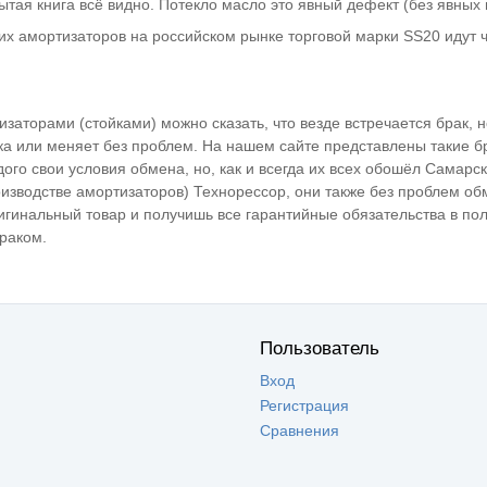
рытая книга всё видно. Потекло масло это явный дефект (без явных 
х амортизаторов на российском рынке торговой марки SS20 идут ч
изаторами (стойками) можно сказать, что везде встречается брак, 
ка или меняет без проблем. На нашем сайте представлены такие б
дого свои условия обмена, но, как и всегда их всех обошёл Самарс
изводстве амортизаторов) Технорессор, они также без проблем об
игинальный товар и получишь все гарантийные обязательства в по
раком.
Пользователь
Вход
Регистрация
Сравнения