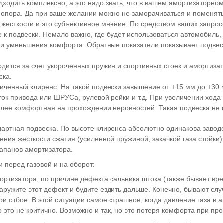
ходить комплексно, а это надо знать, что в вашем амортизаторном
 опора. Да при ваше желании можно не заморачиваться и поменять
жесткости и это субъективное мнение. По средством ваших запро
 к подвески. Немало важно, где будет использоваться автомобиль,
 и уменьшения комфорта. Обратные показатели показывает подвес
дится за счет укороченных пружин и спортивных стоек и амортизат
ска.
еличенный клиренс. На такой подвески завышение от +15 мм до +3
ок привода или ШРУСа, рулевой рейки и т.д. При увеличении хода
олее комфортная на прохождении неровностей. Такая подвеска не п
ндартная подвеска. По высоте клиренса абсолютно одинакова заво
ичения жесткости сжатия (усиленной пружиной, закачкой газа стойк
лапанов амортизатора.
 перед газовой и на оборот:
мортизатора, по причине дефекта сальника штока (также бывает в
ружите этот дефект и будите ездить дальше. Конечно, бывают случа
ри отбое. В этой ситуации самое страшное, когда давление газа в 
о это не критично. Возможно и так, но это потеря комфорта при пр