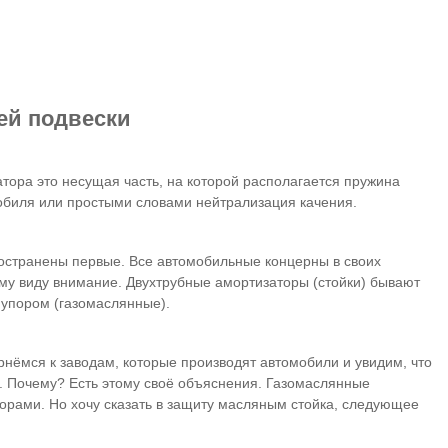
ей подвески
тора это несущая часть, на которой располагается пружина
обиля или простыми словами нейтрализация качения.
ространены первые. Все автомобильные концерны в своих
ому виду внимание. Двухтрубные амортизаторы (стойки) бывают
м упором (газомаслянные).
нёмся к заводам, которые производят автомобили и увидим, что
. Почему? Есть этому своё объяснения. Газомаслянные
торами. Но хочу сказать в защиту масляным стойка, следующее