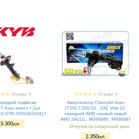
Отзывы: 0
Отзывы: 0
ередней подвески
Амортизатор Chevrolet Aveo
 Aveo компл-т 2шт
(T200,T250) 02-; ZAZ Vida 12-
-G KYB-333418/333417
передний AMD газовый левый
AMD.SA111L, 96586885, 96586887
3.300
руб.
Отгрузка на следующий день
2.350
руб.