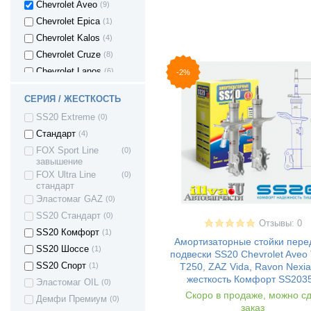
Chevrolet Aveo
(9)
Chevrolet Epica
(1)
Chevrolet Kalos
(4)
Chevrolet Cruze
(8)
Chevrolet Lanos
(6)
-2%
Chevrolet Lacetti
(7)
СЕРИЯ / ЖЕСТКОСТЬ
Chevrolet Spark
(3)
SS20 Extreme
(0)
Chevrolet Nubira
(1)
Стандарт
(4)
Citroen C4
(1)
FOX Sport Line
(0)
Citroen Berlingo 1
(1)
завышение
Daewoo Gentra
(4)
FOX Ultra Line
(0)
стандарт
Daewoo Kalos
(4)
Эластомаг GAZ
(0)
Daewoo Lanos
(4)
SS20 Стандарт
(0)
Daewoo Nubira
(1)
Отзывы: 0
SS20 Комфорт
(1)
Daewoo Nexia
(6)
Амортизаторные стойки пере
SS20 Шоссе
(1)
подвески SS20 Chevrolet Aveo
Ravon Nexia R3
(3)
T250, ZAZ Vida, Ravon Nexi
SS20 Спорт
(1)
Daewoo Matiz
(3)
жесткость Комфорт SS203
Эластомаг OIL
(0)
Daewoo Espero
(5)
Скоро в продаже, можно с
Демфи Премиум
(0)
Datsun on-DO
(17)
заказ