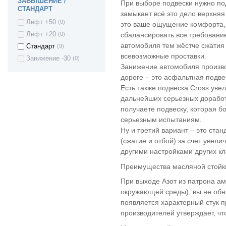
ЗАВЫШЕНИЕ /
При выборе подвески нужно под
Hyundai Porter (H-1
(1)
СТАНДАРТ
/ STAREX)
замыкает всё это дело верхняя
Hyundai i30
(2)
Лифт +50
(0)
это ваше ощущение комфорта, 
Hyundai I30 II
(2)
сбалансировать все требование
Лифт +20
(0)
hatchback
автомобиля тем жёстче сжатия
Стандарт
(9)
Hyundai ix35
(3)
всевозможные проставки.
Занижение -30
(0)
Hyundai Solaris
(16)
Занижение автомобиля произво
Hyundai Sonata
(1)
дороге – это асфальтная подве
Есть также подвеска Cross ув
Hyundai Tucson
(1)
дальнейших серьезных доработ
Hyundai County
(3)
получаете подвеску, которая б
HYUNDAI CRETA
(1)
серьезным испытаниям.
Hyundai Getz
(2)
Ну и третий вариант – это ста
Hyundai Elantra III
(1)
(сжатие и отбой) за счет увел
Kia Spectra
(3)
другими настройками других к
KIA Sportage II
(1)
Преимущества масляной стойки
Kia Sportage III
(2)
При выходе Азот из патрона а
Kia Cerato I
(1)
окружающей среды), вы не обна
Kia Cerato II
(2)
появляется характерный стук п
Kia Rio
(16)
производителей утверждает, чт
ROVER 200
(1)