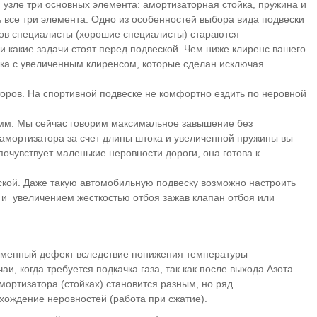
 узле три основных элемента: амортизаторная стойка, пружина и
 все три элемента. Одно из особенностей выбора вида подвески
сов специалисты (хорошие специалисты) стараются
 и какие задачи стоят перед подвеской. Чем ниже клиренс вашего
ка с увеличенным клиренсом, которые сделан исключая
оров. На спортивной подвеске не комфортно ездить по неровной
0 мм. Мы сейчас говорим максимальное завышение без
 амортизатора за счет длины штока и увеличенной пружины вы
очувствует маленькие неровности дороги, она готова к
дской. Даже такую автомобильную подвеску возможно настроить
и) и увеличением жесткостью отбоя зажав клапан отбоя или
ременный дефект вследствие понижения температуры
и, когда требуется подкачка газа, так как после выхода Азота
амортизатора (стойках) становится разным, но ряд
охождение неровностей (работа при сжатие).