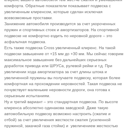
комфорта. Обратные показатели показывает подвеска с
увеличенным клиренсом, которые сделан исключая
всевозможные проставки.
Занижение автомобиля производится за счет укороченных
пружин и спортивных стоек и амортизаторов. На спортивной
подвеске не комфортно ездить по неровной дороге – это
асфальтная подвеска.
Есть также подвеска Cross увеличенный клиренс. На такой
подвески завышение от +15 мм до +30 мм. Мы сейчас говорим
максимальное завышение без дальнейших серьезных
доработок привода или ШРУСа, рулевой рейки и т.д. При
увеличении хода амортизатора за счет длины штока и
увеличенной пружины вы получаете подвеску, которая более
комфортная на прохождении неровностей. Такая подвеска не
почувствует маленькие неровности дороги, она готова к
серьезным испытаниям.
Ну и третий вариант – это стандартная подвеска. По высоте
клиренса абсолютно одинакова заводской. Даже такую
автомобильную подвеску возможно настроить (сжатие и
отбой) за счет увеличения жесткости сжатия (усиленной
пружиной, закачкой газа стойки) и увеличением жесткостью