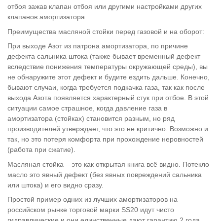
отбоя зажав клапан отбоя или другими настройками других
клапанов амортизатора.
Преимущества масляной стойки перед газовой и на оборот:
При выходе Азот из патрона амортизатора, по причине
дефекта сальника штока (также бывает временный дефект
вследствие понижения температуры окружающей среды), вы
не обнаружите этот дефект и будите ездить дальше. Конечно,
бывают случаи, когда требуется подкачка газа, так как после
выхода Азота появляется характерный стук при отбое. В этой
ситуации самое страшное, когда давление газа в
амортизатора (стойках) становится разным, но ряд
производителей утверждает, что это не критично. Возможно и
так, но это потеря комфорта при прохождение неровностей
(работа при сжатие).
Масляная стойка – это как открытая книга всё видно. Потекло
масло это явный дефект (без явных повреждений сальника
или штока) и его видно сразу.
Простой пример одних из лучших амортизаторов на
российском рынке торговой марки SS20 идут чисто
гидравлические и они единственные дают гарантию 2 года.