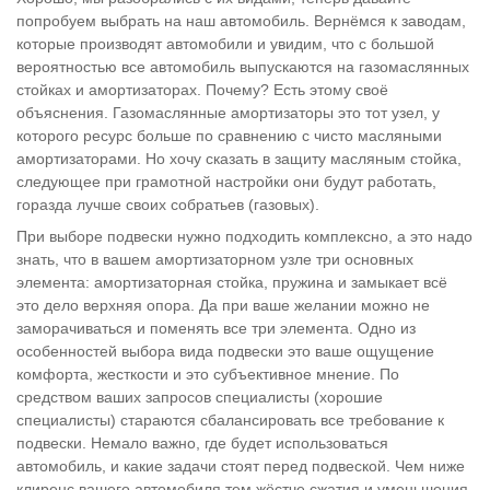
попробуем выбрать на наш автомобиль. Вернёмся к заводам,
которые производят автомобили и увидим, что с большой
вероятностью все автомобиль выпускаются на газомаслянных
стойках и амортизаторах. Почему? Есть этому своё
объяснения. Газомаслянные амортизаторы это тот узел, у
которого ресурс больше по сравнению с чисто масляными
амортизаторами. Но хочу сказать в защиту масляным стойка,
следующее при грамотной настройки они будут работать,
горазда лучше своих собратьев (газовых).
При выборе подвески нужно подходить комплексно, а это надо
знать, что в вашем амортизаторном узле три основных
элемента: амортизаторная стойка, пружина и замыкает всё
это дело верхняя опора. Да при ваше желании можно не
заморачиваться и поменять все три элемента. Одно из
особенностей выбора вида подвески это ваше ощущение
комфорта, жесткости и это субъективное мнение. По
средством ваших запросов специалисты (хорошие
специалисты) стараются сбалансировать все требование к
подвески. Немало важно, где будет использоваться
автомобиль, и какие задачи стоят перед подвеской. Чем ниже
клиренс вашего автомобиля тем жёстче сжатия и уменьшения