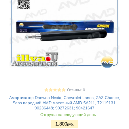
Отзывы: 0
Амортизатор Daewoo Nexia; Chevrolet Lanos; ZAZ Chance,
Sens передний AMD масляный AMD.SA211, 72119131;
90236448; 90272631; 90421647
Отгрузка на следующий день
1.800
руб.