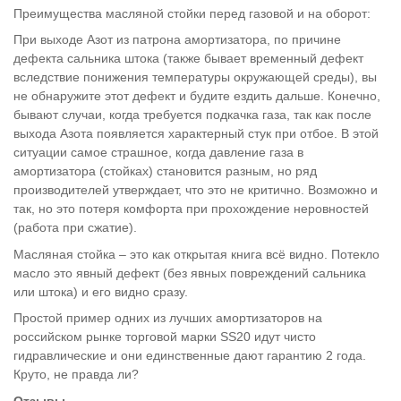
Преимущества масляной стойки перед газовой и на оборот:
При выходе Азот из патрона амортизатора, по причине
дефекта сальника штока (также бывает временный дефект
вследствие понижения температуры окружающей среды), вы
не обнаружите этот дефект и будите ездить дальше. Конечно,
бывают случаи, когда требуется подкачка газа, так как после
выхода Азота появляется характерный стук при отбое. В этой
ситуации самое страшное, когда давление газа в
амортизатора (стойках) становится разным, но ряд
производителей утверждает, что это не критично. Возможно и
так, но это потеря комфорта при прохождение неровностей
(работа при сжатие).
Масляная стойка – это как открытая книга всё видно. Потекло
масло это явный дефект (без явных повреждений сальника
или штока) и его видно сразу.
Простой пример одних из лучших амортизаторов на
российском рынке торговой марки SS20 идут чисто
гидравлические и они единственные дают гарантию 2 года.
Круто, не правда ли?
Отзывы