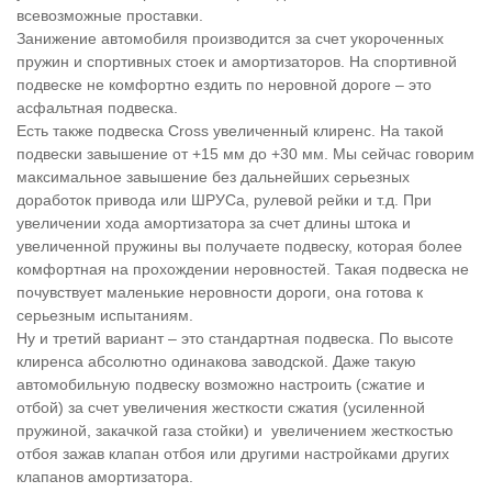
всевозможные проставки.
Занижение автомобиля производится за счет укороченных
пружин и спортивных стоек и амортизаторов. На спортивной
подвеске не комфортно ездить по неровной дороге – это
асфальтная подвеска.
Есть также подвеска Cross увеличенный клиренс. На такой
подвески завышение от +15 мм до +30 мм. Мы сейчас говорим
максимальное завышение без дальнейших серьезных
доработок привода или ШРУСа, рулевой рейки и т.д. При
увеличении хода амортизатора за счет длины штока и
увеличенной пружины вы получаете подвеску, которая более
комфортная на прохождении неровностей. Такая подвеска не
почувствует маленькие неровности дороги, она готова к
серьезным испытаниям.
Ну и третий вариант – это стандартная подвеска. По высоте
клиренса абсолютно одинакова заводской. Даже такую
автомобильную подвеску возможно настроить (сжатие и
отбой) за счет увеличения жесткости сжатия (усиленной
пружиной, закачкой газа стойки) и увеличением жесткостью
отбоя зажав клапан отбоя или другими настройками других
клапанов амортизатора.