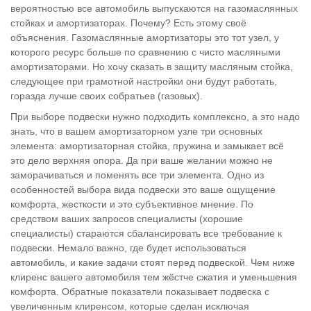
вероятностью все автомобиль выпускаются на газомаслянных
стойках и амортизаторах. Почему? Есть этому своё
объяснения. Газомаслянные амортизаторы это тот узел, у
которого ресурс больше по сравнению с чисто масляными
амортизаторами. Но хочу сказать в защиту масляным стойка,
следующее при грамотной настройки они будут работать,
горазда лучше своих собратьев (газовых).
При выборе подвески нужно подходить комплексно, а это надо
знать, что в вашем амортизаторном узле три основных
элемента: амортизаторная стойка, пружина и замыкает всё
это дело верхняя опора. Да при ваше желании можно не
заморачиваться и поменять все три элемента. Одно из
особенностей выбора вида подвески это ваше ощущение
комфорта, жесткости и это субъективное мнение. По
средством ваших запросов специалисты (хорошие
специалисты) стараются сбалансировать все требование к
подвески. Немало важно, где будет использоваться
автомобиль, и какие задачи стоят перед подвеской. Чем ниже
клиренс вашего автомобиля тем жёстче сжатия и уменьшения
комфорта. Обратные показатели показывает подвеска с
увеличенным клиренсом, которые сделан исключая