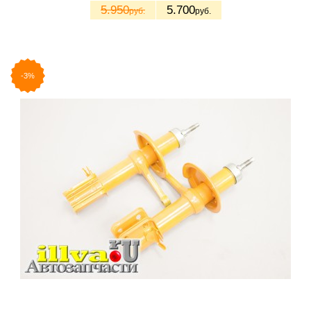
5.950
5.700
руб.
руб.
-3%