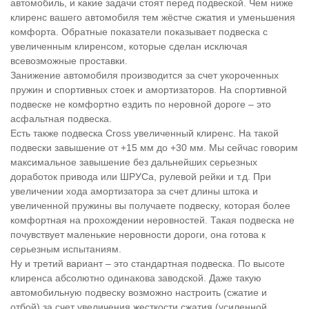
автомобиль, и какие задачи стоят перед подвеской. Чем ниже
клиренс вашего автомобиля тем жёстче сжатия и уменьшения
комфорта. Обратные показатели показывает подвеска с
увеличенным клиренсом, которые сделан исключая
всевозможные проставки.
Занижение автомобиля производится за счет укороченных
пружин и спортивных стоек и амортизаторов. На спортивной
подвеске не комфортно ездить по неровной дороге – это
асфальтная подвеска.
Есть также подвеска Cross увеличенный клиренс. На такой
подвески завышение от +15 мм до +30 мм. Мы сейчас говорим
максимальное завышение без дальнейших серьезных
доработок привода или ШРУСа, рулевой рейки и т.д. При
увеличении хода амортизатора за счет длины штока и
увеличенной пружины вы получаете подвеску, которая более
комфортная на прохождении неровностей. Такая подвеска не
почувствует маленькие неровности дороги, она готова к
серьезным испытаниям.
Ну и третий вариант – это стандартная подвеска. По высоте
клиренса абсолютно одинакова заводской. Даже такую
автомобильную подвеску возможно настроить (сжатие и
отбой) за счет увеличения жесткости сжатия (усиленной