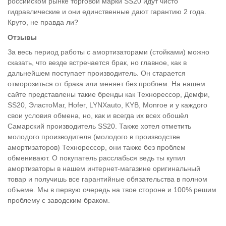
российском рынке торговой марки SS20 идут чисто
гидравлические и они единственные дают гарантию 2 года.
Круто, не правда ли?
Отзывы
За весь период работы с амортизаторами (стойками) можно
сказать, что везде встречается брак, но главное, как в
дальнейшем поступает производитель. Он старается
отморозиться от брака или меняет без проблем. На нашем
сайте представлены такие бренды как Технорессор, Демфи,
SS20, ЭластоМаг, Hofer, LYNXauto, KYB, Monroe и у каждого
свои условия обмена, но, как и всегда их всех обошёл
Самарский производитель SS20. Также хотел отметить
молодого производителя (молодого в производстве
амортизаторов) Технорессор, они также без проблем
обменивают. О покупатель расслабься ведь ты купил
амортизаторы в нашем интернет-магазине оригинальный
товар и получишь все гарантийные обязательства в полном
объеме. Мы в первую очередь на твое стороне и 100% решим
проблему с заводским браком.