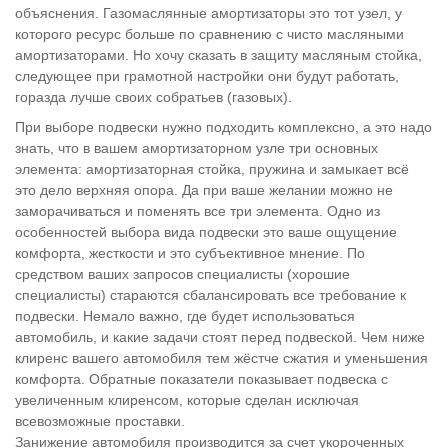
объяснения. Газомаслянные амортизаторы это тот узел, у
которого ресурс больше по сравнению с чисто масляными
амортизаторами. Но хочу сказать в защиту масляным стойка,
следующее при грамотной настройки они будут работать,
горазда лучше своих собратьев (газовых).
При выборе подвески нужно подходить комплексно, а это надо
знать, что в вашем амортизаторном узле три основных
элемента: амортизаторная стойка, пружина и замыкает всё
это дело верхняя опора. Да при ваше желании можно не
заморачиваться и поменять все три элемента. Одно из
особенностей выбора вида подвески это ваше ощущение
комфорта, жесткости и это субъективное мнение. По
средством ваших запросов специалисты (хорошие
специалисты) стараются сбалансировать все требование к
подвески. Немало важно, где будет использоваться
автомобиль, и какие задачи стоят перед подвеской. Чем ниже
клиренс вашего автомобиля тем жёстче сжатия и уменьшения
комфорта. Обратные показатели показывает подвеска с
увеличенным клиренсом, которые сделан исключая
всевозможные проставки.
Занижение автомобиля производится за счет укороченных