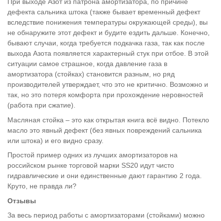
При выходе Азот из патрона амортизатора, по причине
дефекта сальника штока (также бывает временный дефект
вследствие понижения температуры окружающей среды), вы
не обнаружите этот дефект и будите ездить дальше. Конечно,
бывают случаи, когда требуется подкачка газа, так как после
выхода Азота появляется характерный стук при отбое. В этой
ситуации самое страшное, когда давление газа в
амортизатора (стойках) становится разным, но ряд
производителей утверждает, что это не критично. Возможно и
так, но это потеря комфорта при прохождение неровностей
(работа при сжатие).
Масляная стойка – это как открытая книга всё видно. Потекло
масло это явный дефект (без явных повреждений сальника
или штока) и его видно сразу.
Простой пример одних из лучших амортизаторов на
российском рынке торговой марки SS20 идут чисто
гидравлические и они единственные дают гарантию 2 года.
Круто, не правда ли?
Отзывы
За весь период работы с амортизаторами (стойками) можно