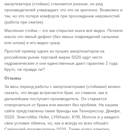
амортизатора (стойках) становится разным, но ряд
производителей утверждает, что это не критично. Возможно и
так, но это потеря комфорта при прохождение неровностей
(работа при сжатие).
Масляная стойка – это как открытая книга всё видно. Потекло
масло это явный дефект (без явных повреждений сальника
или штока) и его видно сразу.
Простой пример одних из лучших амортизаторов на
российском рынке торговой марки SS20 идут чисто
гидравлические и они единственные дают гарантию 2 года.
Круто, не правда ли?
Отзывы
За весь период работы с амортизаторами (стойками) можно
сказать, что везде встречается брак, но главное, как в
дальнейшем поступает производитель. Он старается
отморозиться от брака или меняет без проблем. На нашем
сайте представлены такие бренды как Технорессор, Демфи,
SS20, ЭластоМаг, Hofer, LYNXauto, KYB, Monroe и у каждого
свои условия обмена, но, как и всегда их всех обошёл
Самарский производитель SS20. Также хотел отметить