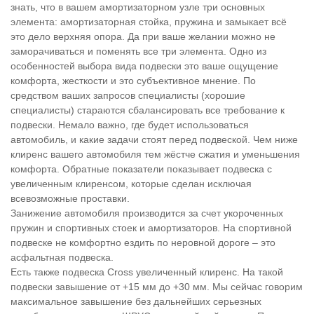
знать, что в вашем амортизаторном узле три основных
элемента: амортизаторная стойка, пружина и замыкает всё
это дело верхняя опора. Да при ваше желании можно не
заморачиваться и поменять все три элемента. Одно из
особенностей выбора вида подвески это ваше ощущение
комфорта, жесткости и это субъективное мнение. По
средством ваших запросов специалисты (хорошие
специалисты) стараются сбалансировать все требование к
подвески. Немало важно, где будет использоваться
автомобиль, и какие задачи стоят перед подвеской. Чем ниже
клиренс вашего автомобиля тем жёстче сжатия и уменьшения
комфорта. Обратные показатели показывает подвеска с
увеличенным клиренсом, которые сделан исключая
всевозможные проставки.
Занижение автомобиля производится за счет укороченных
пружин и спортивных стоек и амортизаторов. На спортивной
подвеске не комфортно ездить по неровной дороге – это
асфальтная подвеска.
Есть также подвеска Cross увеличенный клиренс. На такой
подвески завышение от +15 мм до +30 мм. Мы сейчас говорим
максимальное завышение без дальнейших серьезных