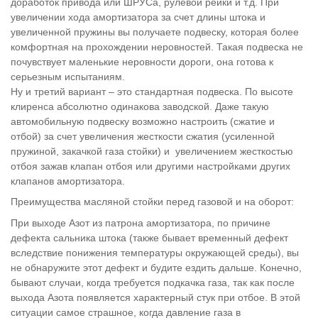
доработок привода или ШРУСа, рулевой рейки и т.д. При
увеличении хода амортизатора за счет длины штока и
увеличенной пружины вы получаете подвеску, которая более
комфортная на прохождении неровностей. Такая подвеска не
почувствует маленькие неровности дороги, она готова к
серьезным испытаниям.
Ну и третий вариант – это стандартная подвеска. По высоте
клиренса абсолютно одинакова заводской. Даже такую
автомобильную подвеску возможно настроить (сжатие и
отбой) за счет увеличения жесткости сжатия (усиленной
пружиной, закачкой газа стойки) и увеличением жесткостью
отбоя зажав клапан отбоя или другими настройками других
клапанов амортизатора.
Преимущества масляной стойки перед газовой и на оборот:
При выходе Азот из патрона амортизатора, по причине
дефекта сальника штока (также бывает временный дефект
вследствие понижения температуры окружающей среды), вы
не обнаружите этот дефект и будите ездить дальше. Конечно,
бывают случаи, когда требуется подкачка газа, так как после
выхода Азота появляется характерный стук при отбое. В этой
ситуации самое страшное, когда давление газа в