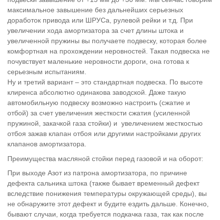
максимальное завышение без дальнейших серьезных
доработок привода или ШРУСа, рулевой рейки и т.д. При
увеличении хода амортизатора за счет длины штока и
увеличенной пружины вы получаете подвеску, которая более
комфортная на прохождении неровностей. Такая подвеска не
почувствует маленькие неровности дороги, она готова к
серьезным испытаниям.
Ну и третий вариант – это стандартная подвеска. По высоте
клиренса абсолютно одинакова заводской. Даже такую
автомобильную подвеску возможно настроить (сжатие и
отбой) за счет увеличения жесткости сжатия (усиленной
пружиной, закачкой газа стойки) и увеличением жесткостью
отбоя зажав клапан отбоя или другими настройками других
клапанов амортизатора.
Преимущества масляной стойки перед газовой и на оборот:
При выходе Азот из патрона амортизатора, по причине
дефекта сальника штока (также бывает временный дефект
вследствие понижения температуры окружающей среды), вы
не обнаружите этот дефект и будите ездить дальше. Конечно,
бывают случаи, когда требуется подкачка газа, так как после