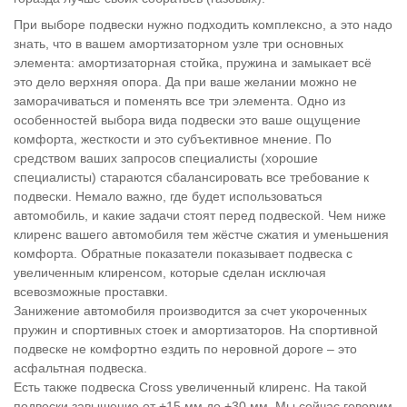
При выборе подвески нужно подходить комплексно, а это надо
знать, что в вашем амортизаторном узле три основных
элемента: амортизаторная стойка, пружина и замыкает всё
это дело верхняя опора. Да при ваше желании можно не
заморачиваться и поменять все три элемента. Одно из
особенностей выбора вида подвески это ваше ощущение
комфорта, жесткости и это субъективное мнение. По
средством ваших запросов специалисты (хорошие
специалисты) стараются сбалансировать все требование к
подвески. Немало важно, где будет использоваться
автомобиль, и какие задачи стоят перед подвеской. Чем ниже
клиренс вашего автомобиля тем жёстче сжатия и уменьшения
комфорта. Обратные показатели показывает подвеска с
увеличенным клиренсом, которые сделан исключая
всевозможные проставки.
Занижение автомобиля производится за счет укороченных
пружин и спортивных стоек и амортизаторов. На спортивной
подвеске не комфортно ездить по неровной дороге – это
асфальтная подвеска.
Есть также подвеска Cross увеличенный клиренс. На такой
подвески завышение от +15 мм до +30 мм. Мы сейчас говорим