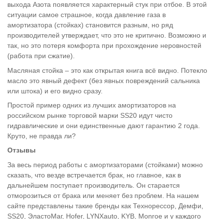
выхода Азота появляется характерный стук при отбое. В этой
ситуации самое страшное, когда давление газа в
амортизатора (стойках) становится разным, но ряд
производителей утверждает, что это не критично. Возможно и
так, но это потеря комфорта при прохождение неровностей
(работа при сжатие).
Масляная стойка – это как открытая книга всё видно. Потекло
масло это явный дефект (без явных повреждений сальника
или штока) и его видно сразу.
Простой пример одних из лучших амортизаторов на
российском рынке торговой марки SS20 идут чисто
гидравлические и они единственные дают гарантию 2 года.
Круто, не правда ли?
Отзывы
За весь период работы с амортизаторами (стойками) можно
сказать, что везде встречается брак, но главное, как в
дальнейшем поступает производитель. Он старается
отморозиться от брака или меняет без проблем. На нашем
сайте представлены такие бренды как Технорессор, Демфи,
SS20, ЭластоМаг, Hofer, LYNXauto, KYB, Monroe и у каждого