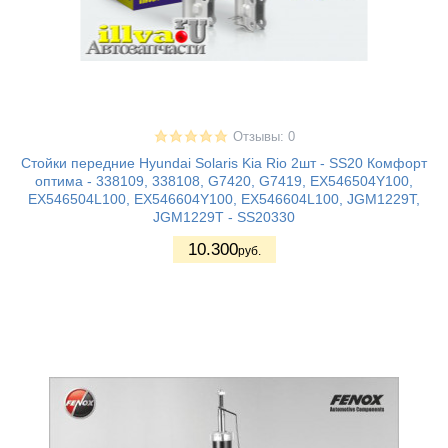
Отзывы: 0
Стойки передние Hyundai Solaris Kia Rio 2шт - SS20 Комфорт
оптима - 338109, 338108, G7420, G7419, EX546504Y100,
EX546504L100, EX546604Y100, EX546604L100, JGM1229T,
JGM1229T - SS20330
10.300
руб.