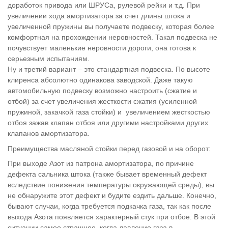
доработок привода или ШРУСа, рулевой рейки и т.д. При
увеличении хода амортизатора за счет длины штока и
увеличенной пружины вы получаете подвеску, которая более
комфортная на прохождении неровностей. Такая подвеска не
почувствует маленькие неровности дороги, она готова к
серьезным испытаниям.
Ну и третий вариант – это стандартная подвеска. По высоте
клиренса абсолютно одинакова заводской. Даже такую
автомобильную подвеску возможно настроить (сжатие и
отбой) за счет увеличения жесткости сжатия (усиленной
пружиной, закачкой газа стойки) и увеличением жесткостью
отбоя зажав клапан отбоя или другими настройками других
клапанов амортизатора.
Преимущества масляной стойки перед газовой и на оборот:
При выходе Азот из патрона амортизатора, по причине
дефекта сальника штока (также бывает временный дефект
вследствие понижения температуры окружающей среды), вы
не обнаружите этот дефект и будите ездить дальше. Конечно,
бывают случаи, когда требуется подкачка газа, так как после
выхода Азота появляется характерный стук при отбое. В этой
ситуации самое страшное, когда давление газа в