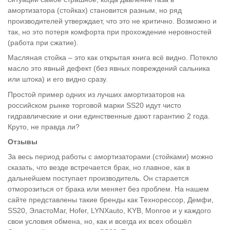
амортизатора (стойках) становится разным, но ряд
производителей утверждает, что это не критично. Возможно и
так, но это потеря комфорта при прохождение неровностей
(работа при сжатие).
Масляная стойка – это как открытая книга всё видно. Потекло
масло это явный дефект (без явных повреждений сальника
или штока) и его видно сразу.
Простой пример одних из лучших амортизаторов на
российском рынке торговой марки SS20 идут чисто
гидравлические и они единственные дают гарантию 2 года.
Круто, не правда ли?
Отзывы
За весь период работы с амортизаторами (стойками) можно
сказать, что везде встречается брак, но главное, как в
дальнейшем поступает производитель. Он старается
отморозиться от брака или меняет без проблем. На нашем
сайте представлены такие бренды как Технорессор, Демфи,
SS20, ЭластоМаг, Hofer, LYNXauto, KYB, Monroe и у каждого
свои условия обмена, но, как и всегда их всех обошёл