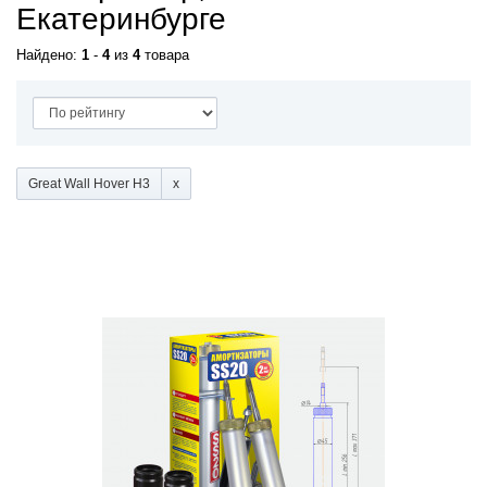
Екатеринбурге
Найдено:
1
-
4
из
4
товара
Great Wall Hover H3