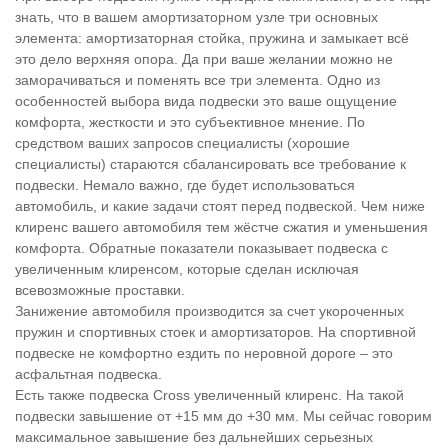
знать, что в вашем амортизаторном узле три основных
элемента: амортизаторная стойка, пружина и замыкает всё
это дело верхняя опора. Да при ваше желании можно не
заморачиваться и поменять все три элемента. Одно из
особенностей выбора вида подвески это ваше ощущение
комфорта, жесткости и это субъективное мнение. По
средством ваших запросов специалисты (хорошие
специалисты) стараются сбалансировать все требование к
подвески. Немало важно, где будет использоваться
автомобиль, и какие задачи стоят перед подвеской. Чем ниже
клиренс вашего автомобиля тем жёстче сжатия и уменьшения
комфорта. Обратные показатели показывает подвеска с
увеличенным клиренсом, которые сделан исключая
всевозможные проставки.
Занижение автомобиля производится за счет укороченных
пружин и спортивных стоек и амортизаторов. На спортивной
подвеске не комфортно ездить по неровной дороге – это
асфальтная подвеска.
Есть также подвеска Cross увеличенный клиренс. На такой
подвески завышение от +15 мм до +30 мм. Мы сейчас говорим
максимальное завышение без дальнейших серьезных