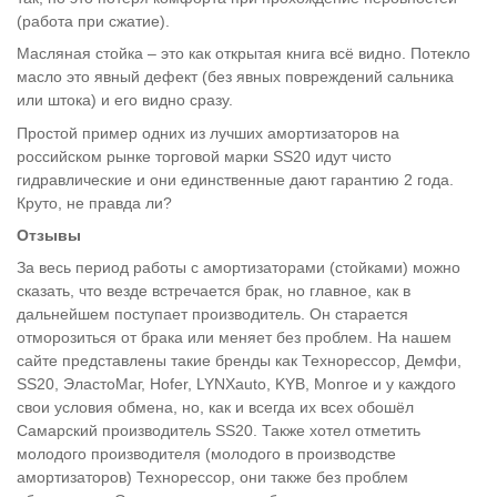
(работа при сжатие).
Масляная стойка – это как открытая книга всё видно. Потекло
масло это явный дефект (без явных повреждений сальника
или штока) и его видно сразу.
Простой пример одних из лучших амортизаторов на
российском рынке торговой марки SS20 идут чисто
гидравлические и они единственные дают гарантию 2 года.
Круто, не правда ли?
Отзывы
За весь период работы с амортизаторами (стойками) можно
сказать, что везде встречается брак, но главное, как в
дальнейшем поступает производитель. Он старается
отморозиться от брака или меняет без проблем. На нашем
сайте представлены такие бренды как Технорессор, Демфи,
SS20, ЭластоМаг, Hofer, LYNXauto, KYB, Monroe и у каждого
свои условия обмена, но, как и всегда их всех обошёл
Самарский производитель SS20. Также хотел отметить
молодого производителя (молодого в производстве
амортизаторов) Технорессор, они также без проблем