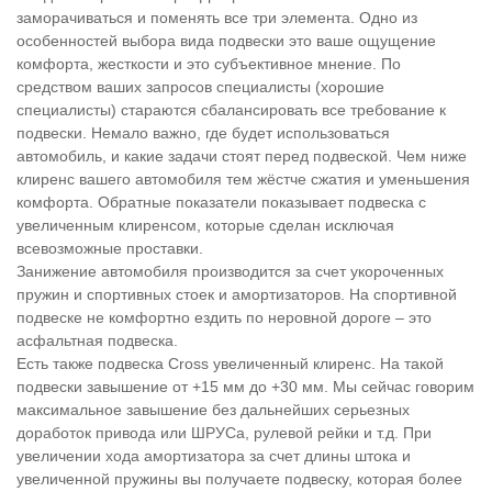
заморачиваться и поменять все три элемента. Одно из
особенностей выбора вида подвески это ваше ощущение
комфорта, жесткости и это субъективное мнение. По
средством ваших запросов специалисты (хорошие
специалисты) стараются сбалансировать все требование к
подвески. Немало важно, где будет использоваться
автомобиль, и какие задачи стоят перед подвеской. Чем ниже
клиренс вашего автомобиля тем жёстче сжатия и уменьшения
комфорта. Обратные показатели показывает подвеска с
увеличенным клиренсом, которые сделан исключая
всевозможные проставки.
Занижение автомобиля производится за счет укороченных
пружин и спортивных стоек и амортизаторов. На спортивной
подвеске не комфортно ездить по неровной дороге – это
асфальтная подвеска.
Есть также подвеска Cross увеличенный клиренс. На такой
подвески завышение от +15 мм до +30 мм. Мы сейчас говорим
максимальное завышение без дальнейших серьезных
доработок привода или ШРУСа, рулевой рейки и т.д. При
увеличении хода амортизатора за счет длины штока и
увеличенной пружины вы получаете подвеску, которая более