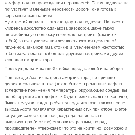
комфортная на прохождении неровностей. Такая подвеска не
почувствует маленькие неровности дороги, она готова к
серьезным испытаниям.
Ну и третий вариант – это стандартная подвеска. По высоте
клиренса абсолютно одинакова заводской. Даже такую
автомобильную подвеску возможно настроить (сжатие и
отбой) за счет увеличения жесткости сжатия (усиленной
пружиной, закачкой газа стойки) и увеличением жесткостью
отбоя зажав клапан отбоя или другими настройками других
клапанов амортизатора.
Преимущества масляной стойки перед газовой и на оборот:
При выходе Азот из патрона амортизатора, по причине
дефекта сальника штока (также бывает временный дефект
вследствие понижения температуры окружающей среды), вы
не обнаружите этот дефект и будите ездить дальше. Конечно,
бывают случаи, когда требуется подкачка газа, так как после
выхода Азота появляется характерный стук при отбое. В этой
ситуации самое страшное, когда давление газа в
амортизатора (стойках) становится разным, но ряд
производителей утверждает, что это не критично. Возможно и
так, но это потеря комфорта при прохождение неровностей