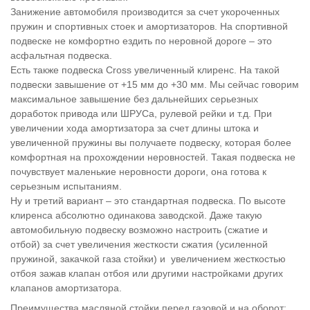
Занижение автомобиля производится за счет укороченных
пружин и спортивных стоек и амортизаторов. На спортивной
подвеске не комфортно ездить по неровной дороге – это
асфальтная подвеска.
Есть также подвеска Cross увеличенный клиренс. На такой
подвески завышение от +15 мм до +30 мм. Мы сейчас говорим
максимальное завышение без дальнейших серьезных
доработок привода или ШРУСа, рулевой рейки и т.д. При
увеличении хода амортизатора за счет длины штока и
увеличенной пружины вы получаете подвеску, которая более
комфортная на прохождении неровностей. Такая подвеска не
почувствует маленькие неровности дороги, она готова к
серьезным испытаниям.
Ну и третий вариант – это стандартная подвеска. По высоте
клиренса абсолютно одинакова заводской. Даже такую
автомобильную подвеску возможно настроить (сжатие и
отбой) за счет увеличения жесткости сжатия (усиленной
пружиной, закачкой газа стойки) и увеличением жесткостью
отбоя зажав клапан отбоя или другими настройками других
клапанов амортизатора.
Преимущества масляной стойки перед газовой и на оборот: