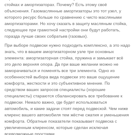
стойках и амортизаторах. Почему? Есть этому своё
объяснения. Газомаслянные амортизаторы это тот узел, у
которого ресурс больше по сравнению с чисто масляными
амортизаторами. Но хочу сказать в защиту масляным стойка,
следующее при грамотной настройки они будут работать,
горазда лучше своих собратьев (газовых).
При выборе подвески нужно подходить комплексно, а это надо
знать, что в вашем амортизаторном узле три основных
элемента: амортизаторная стойка, пружина и замыкает всё
это дело верхняя опора. Да при ваше желании можно не
заморачиваться и поменять все три элемента. Одно из
особенностей выбора вида подвески это ваше ощущение
комфорта, жесткости и это субъективное мнение. По
средством ваших запросов специалисты (хорошие
специалисты) стараются сбалансировать все требование к
подвески. Немало важно, где будет использоваться
автомобиль, и какие задачи стоят перед подвеской. Чем ниже
клиренс вашего автомобиля тем жёстче сжатия и уменьшения
комфорта. Обратные показатели показывает подвеска с
увеличенным клиренсом, которые сделан исключая
всевозможные проставки.