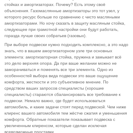
стойках и амортизаторах. Почему? Есть этому своё
объяснения. Газомаслянные амортизаторы это тот узел, у
которого ресурс больше по сравнению с чисто масляными
амортизаторами. Но хочу сказать в защиту масляным стойка,
следующее при грамотной настройки они будут работать,
горазда лучше своих собратьев (газовых).
При выборе подвески нужно подходить комплексно, а это надо
знать, что в вашем амортизаторном узле три основных
элемента: амортизаторная стойка, пружина и замыкает всё
это дело верхняя опора. Да при ваше желании можно не
заморачиваться и поменять все три элемента. Одно из
особенностей выбора вида подвески это ваше ощущение
комфорта, жесткости и это субъективное мнение. По
средством ваших запросов специалисты (хорошие
специалисты) стараются сбалансировать все требование к
подвески. Немало важно, где будет использоваться
автомобиль, и какие задачи стоят перед подвеской. Чем ниже
клиренс вашего автомобиля тем жёстче сжатия и уменьшения
комфорта. Обратные показатели показывает подвеска с
увеличенным клиренсом, которые сделан исключая
всевозможные проставки.