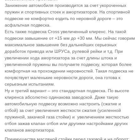
Занижение автомобиля производится за счет укороченных
пружин и спортивных стоек и амортизаторов. На спортивной
подвеске не комфортно ездить по неровной дороге – это
асфальтная подвеска.
Есть также подвеска Cross увеличенный клиренс. На такой
подвески завышение от +15 мм до +30 мм. Мы сейчас говорим
максимальное завышение без дальнейших серьезных
доработок привода или ШРУСа, рулевой рейки и т.д. При
увеличении хода амортизатора за счет длины штока и
увеличенной пружины вы получаете подвеску, которая более
комфортная на прохождении неровностей. Такая подвеска не
почувствует маленькие неровности дороги, она готова к
серьезным испытаниям.
Ну и третий вариант – это стандартная подвеска. По высоте
клиренса абсолютно одинакова заводской. Даже такую
автомобильную подвеску возможно настроить (сжатие и
отбой) за счет увеличения жесткости сжатия (усиленной
пружиной, закачкой газа стойки) и увеличением жесткостью
отбоя зажав клапан отбоя или другими настройками других
клапанов амортизатора.
Преимущества масляной стойки перед газовой и на оборот: