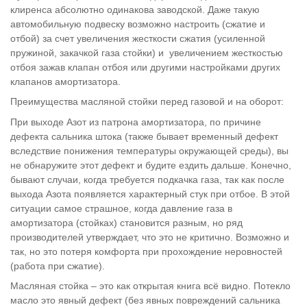
клиренса абсолютно одинакова заводской. Даже такую
автомобильную подвеску возможно настроить (сжатие и
отбой) за счет увеличения жесткости сжатия (усиленной
пружиной, закачкой газа стойки) и увеличением жесткостью
отбоя зажав клапан отбоя или другими настройками других
клапанов амортизатора.
Преимущества масляной стойки перед газовой и на оборот:
При выходе Азот из патрона амортизатора, по причине
дефекта сальника штока (также бывает временный дефект
вследствие понижения температуры окружающей среды), вы
не обнаружите этот дефект и будите ездить дальше. Конечно,
бывают случаи, когда требуется подкачка газа, так как после
выхода Азота появляется характерный стук при отбое. В этой
ситуации самое страшное, когда давление газа в
амортизатора (стойках) становится разным, но ряд
производителей утверждает, что это не критично. Возможно и
так, но это потеря комфорта при прохождение неровностей
(работа при сжатие).
Масляная стойка – это как открытая книга всё видно. Потекло
масло это явный дефект (без явных повреждений сальника