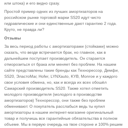
или штока) и его видно сразу.
Простой пример одних из лучших амортизаторов на
российском рынке торговой марки SS20 идут чисто
гидравлические и они единственные дают гарантию 2 года.
Круто, не правда ли?
Отзывы
За весь период работы с амортизаторами (стойками) можно
сказать, что везде встречается брак, но главное, как в
дальнейшем поступает производитель. Он старается
отморозиться от брака или меняет без проблем. На нашем
сайте представлены такие бренды как Технорессор, Демфи,
SS20, ЭластоМаг, Hofer, LYNXauto, KYB, Monroe и у каждого
свои условия обмена, но, как и всегда их всех обошёл
Самарский производитель SS20. Также хотел отметить
молодого производителя (молодого в производстве
амортизаторов) Технорессор, они также без проблем
обменивают. О покупатель расслабься ведь ты купил
амортизаторы в нашем интернет-магазине оригинальный
товар и получишь все гарантийные обязательства в полном
объеме. Мы в первую очередь на твое стороне и 100% решим