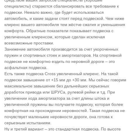
специалисты) стараются сбалансировать все требование к
подвески. Немало важно, где будет использоваться
автомобиль, и какие задачи стоят перед подвеской. Чем ниже
клиренс вашего автомобиля тем жёстче сжатия и уменьшения
комфорта. Обратные показатели показывает подвеска с
увеличенным клиренсом, которые сделан исключая
всевозможные проставки.
Занижение автомобиля производится за счет укороченных
пружин и спортивных стоек и амортизаторов. На спортивной
подвеске не комфортно ездить по неровной дороге – это
асфальтная подвеска.
Есть также подвеска Cross увеличенный клиренс. На такой
подвески завышение от +15 мм до +30 мм. Мы сейчас говорим
максимальное завышение без дальнейших серьезных
доработок привода или ШРУСа, рулевой рейки и т.д. При
увеличении хода амортизатора за счет длины штока и
увеличенной пружины вы получаете подвеску, которая более
комфортная на прохождении неровностей. Такая подвеска не
почувствует маленькие неровности дороги, она готова к
серьезным испытаниям.
Ну и третий вариант – это стандартная подвеска. По высоте