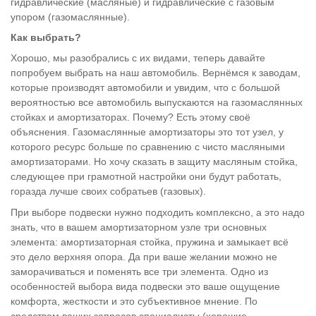
гидравлические (масляные) и гидравлические с газовым
упором (газомаслянные).
Как выбрать?
Хорошо, мы разобрались с их видами, теперь давайте
попробуем выбрать на наш автомобиль. Вернёмся к заводам,
которые производят автомобили и увидим, что с большой
вероятностью все автомобиль выпускаются на газомаслянных
стойках и амортизаторах. Почему? Есть этому своё
объяснения. Газомаслянные амортизаторы это тот узел, у
которого ресурс больше по сравнению с чисто масляными
амортизаторами. Но хочу сказать в защиту масляным стойка,
следующее при грамотной настройки они будут работать,
горазда лучше своих собратьев (газовых).
При выборе подвески нужно подходить комплексно, а это надо
знать, что в вашем амортизаторном узле три основных
элемента: амортизаторная стойка, пружина и замыкает всё
это дело верхняя опора. Да при ваше желании можно не
заморачиваться и поменять все три элемента. Одно из
особенностей выбора вида подвески это ваше ощущение
комфорта, жесткости и это субъективное мнение. По
средством ваших запросов специалисты (хорошие