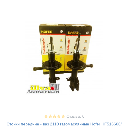
Отзывы: 0
Стойки передние - ваз 2110 газомаслянные Hofer HF516606/