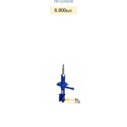
HF516608
6.800
руб.