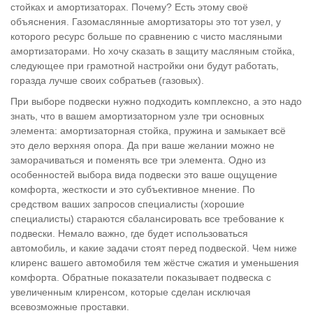
стойках и амортизаторах. Почему? Есть этому своё
объяснения. Газомаслянные амортизаторы это тот узел, у
которого ресурс больше по сравнению с чисто масляными
амортизаторами. Но хочу сказать в защиту масляным стойка,
следующее при грамотной настройки они будут работать,
горазда лучше своих собратьев (газовых).
При выборе подвески нужно подходить комплексно, а это надо
знать, что в вашем амортизаторном узле три основных
элемента: амортизаторная стойка, пружина и замыкает всё
это дело верхняя опора. Да при ваше желании можно не
заморачиваться и поменять все три элемента. Одно из
особенностей выбора вида подвески это ваше ощущение
комфорта, жесткости и это субъективное мнение. По
средством ваших запросов специалисты (хорошие
специалисты) стараются сбалансировать все требование к
подвески. Немало важно, где будет использоваться
автомобиль, и какие задачи стоят перед подвеской. Чем ниже
клиренс вашего автомобиля тем жёстче сжатия и уменьшения
комфорта. Обратные показатели показывает подвеска с
увеличенным клиренсом, которые сделан исключая
всевозможные проставки.