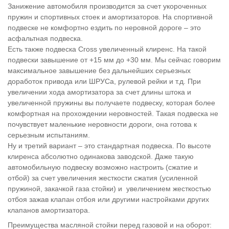
Занижение автомобиля производится за счет укороченных
пружин и спортивных стоек и амортизаторов. На спортивной
подвеске не комфортно ездить по неровной дороге – это
асфальтная подвеска.
Есть также подвеска Cross увеличенный клиренс. На такой
подвески завышение от +15 мм до +30 мм. Мы сейчас говорим
максимальное завышение без дальнейших серьезных
доработок привода или ШРУСа, рулевой рейки и т.д. При
увеличении хода амортизатора за счет длины штока и
увеличенной пружины вы получаете подвеску, которая более
комфортная на прохождении неровностей. Такая подвеска не
почувствует маленькие неровности дороги, она готова к
серьезным испытаниям.
Ну и третий вариант – это стандартная подвеска. По высоте
клиренса абсолютно одинакова заводской. Даже такую
автомобильную подвеску возможно настроить (сжатие и
отбой) за счет увеличения жесткости сжатия (усиленной
пружиной, закачкой газа стойки) и увеличением жесткостью
отбоя зажав клапан отбоя или другими настройками других
клапанов амортизатора.
Преимущества масляной стойки перед газовой и на оборот: