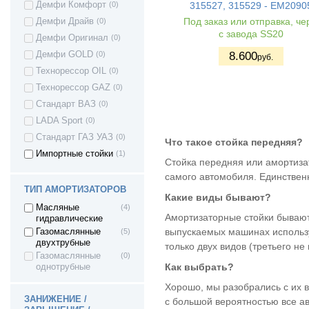
Seat ALHAMBRA
315527, 315529 - EM2090
Демфи Комфорт
(0)
Seat ALTEA
(1)
Под заказ или отправка, че
Демфи Драйв
(0)
с завода SS20
Seat TOLEDO
(6)
Демфи Оригинал
(0)
Seat CORDOBA
(3)
8.600
Демфи GOLD
(0)
руб.
Seat LEON
(4)
Технорессор OIL
(0)
Seat IBIZA
(2)
Технорессор GAZ
(0)
Skoda Fabia
(2)
Стандарт ВАЗ
(0)
Skoda Fabia II
(1)
LADA Sport
(0)
Skoda Fabia III
(1)
Стандарт ГАЗ УАЗ
(0)
Что такое стойка передняя?
Skoda Yeti
(1)
Импортные стойки
(1)
Стойка передняя или амортизат
Skoda SuperB
(2)
самого автомобиля. Единствен
Skoda Roomster
(1)
ТИП АМОРТИЗАТОРОВ
Какие виды бывают?
Skoda Octavia
(5)
Масляные
(4)
Skoda Rapid
(5)
Амортизаторные стойки бывают
гидравлические
выпускаемых машинах использу
Suzuki Grand
(2)
Газомаслянные
(5)
Vitara
двухтрубные
только двух видов (третьего н
Toyota Auris
(2)
Газомаслянные
(0)
Как выбрать?
однотрубные
Toyota Corolla
(4)
Хорошо, мы разобрались с их 
Toyota Camry
(2)
ЗАНИЖЕНИЕ /
с большой вероятностью все а
Toyota Verso
(3)