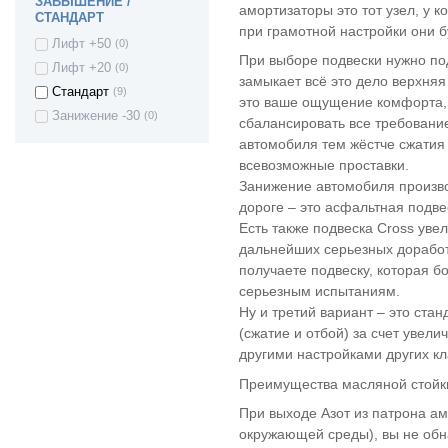
ЗАВЫШЕНИЕ /
амортизаторы это тот узел, у 
СТАНДАРТ
Toyota Yaris
(2)
при грамотной настройки они бу
Toyota Urban
(2)
Лифт +50
(0)
Cruiser
При выборе подвески нужно под
Лифт +20
(0)
OPEL Astra
(4)
замыкает всё это дело верхняя
Стандарт
(9)
это ваше ощущение комфорта, 
OPEL Astra J
(8)
Занижение -30
(0)
сбалансировать все требование
Opel Astra F
(1)
автомобиля тем жёстче сжатия
Opel Corsa D
(3)
всевозможные проставки.
OPEL Kadett
(2)
Занижение автомобиля произво
Opel Kadett E
(2)
дороге – это асфальтная подве
Opel Vectra A
(1)
Есть также подвеска Cross ув
Volvo S40
(2)
дальнейших серьезных доработ
получаете подвеску, которая б
Volvo S60
(1)
серьезным испытаниям.
Volvo S80
(2)
Ну и третий вариант – это ста
Volvo XC70
(2)
(сжатие и отбой) за счет увел
Volvo V50
(2)
другими настройками других к
Volvo V70
(2)
Преимущества масляной стойки
Volvo C30
(2)
При выходе Азот из патрона а
Volkswagen Bora
(1)
окружающей среды), вы не обна
Volkswagen
(2)