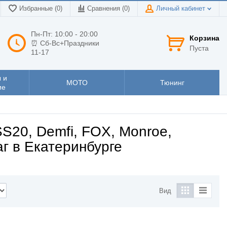
Избранные (0)
Сравнения (
0
)
Личный кабинет
Пн-Пт: 10:00 - 20:00
Корзина
⏰ Сб-Вс+Праздники
Пуста
11-17
 и
МОТО
Тюнинг
ие
S20, Demfi, FOX, Monroe,
аг в Екатеринбурге
Вид