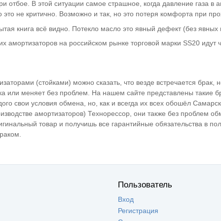
ри отбое. В этой ситуации самое страшное, когда давление газа в 
о это не критично. Возможно и так, но это потеря комфорта при пр
рытая книга всё видно. Потекло масло это явный дефект (без явных 
х амортизаторов на российском рынке торговой марки SS20 идут ч
изаторами (стойками) можно сказать, что везде встречается брак, 
ка или меняет без проблем. На нашем сайте представлены такие б
дого свои условия обмена, но, как и всегда их всех обошёл Самарс
изводстве амортизаторов) Технорессор, они также без проблем об
игинальный товар и получишь все гарантийные обязательства в по
раком.
Пользователь
Вход
Регистрация