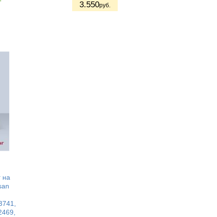
3.550
руб.
 на
san
3741,
2469,