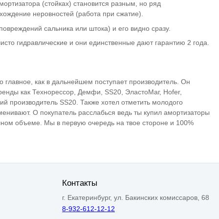
амортизатора (стойках) становится разным, но ряд
охождение неровностей (работа при сжатие).
повреждений сальника или штока) и его видно сразу.
исто гидравлические и они единственные дают гарантию 2 года.
но главное, как в дальнейшем поступает производитель. Он
ренды как Технорессор, Демфи, SS20, ЭластоМаг, Hofer,
кий производитель SS20. Также хотел отметить молодого
менивают. О покупатель расслабься ведь ты купил амортизаторы
лном объеме. Мы в первую очередь на твое стороне и 100%
Контакты
г. Екатеринбург, ул. Бакинских комиссаров, 68
8-932-612-12-12