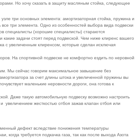
торами. Но хочу сказать в защиту масляным стойка, следующее
 узле три основных элемента: амортизаторная стойка, пружина и
 все три элемента. Одно из особенностей выбора вида подвески
сов специалисты (хорошие специалисты) стараются
 и какие задачи стоят перед подвеской. Чем ниже клиренс вашего
ка с увеличенным клиренсом, которые сделан исключая
оров. На спортивной подвеске не комфортно ездить по неровной
0 мм. Мы сейчас говорим максимальное завышение без
 амортизатора за счет длины штока и увеличенной пружины вы
очувствует маленькие неровности дороги, она готова к
дской. Даже такую автомобильную подвеску возможно настроить
и) и увеличением жесткостью отбоя зажав клапан отбоя или
ременный дефект вследствие понижения температуры
и, когда требуется подкачка газа, так как после выхода Азота