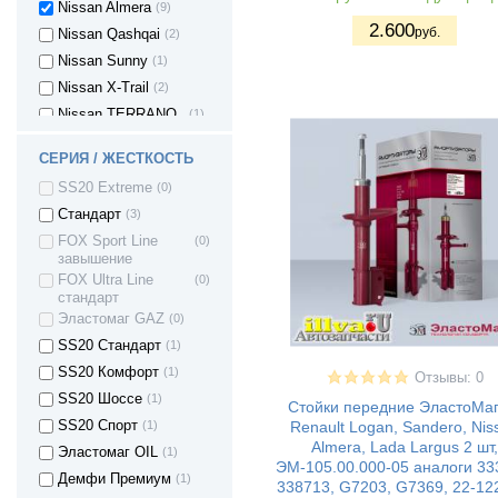
Nissan Almera
(9)
2.600
руб.
Nissan Qashqai
(2)
Nissan Sunny
(1)
Nissan X-Trail
(2)
Nissan TERRANO
(1)
II
Nissan Terrano 3 -
(3)
СЕРИЯ / ЖЕСТКОСТЬ
c 2014г
SS20 Extreme
(0)
Nissan TIIDA
(1)
Стандарт
(3)
Peugeot 206
(1)
FOX Sport Line
(0)
Peugeot Partner
(1)
завышение
Renault Duster
(7)
FOX Ultra Line
(0)
стандарт
Renault Kaptur
(3)
Эластомаг GAZ
(0)
Renault Kangoo
(1)
SS20 Стандарт
(1)
Renault Koleos
(2)
SS20 Комфорт
(1)
Отзывы: 0
Renault Logan
(23)
SS20 Шоссе
(1)
Стойки передние ЭластоМаг
Renault Sandero
(11)
Renault Logan, Sandero, Nis
SS20 Спорт
(1)
Renault Sandero
(9)
Almera, Lada Largus 2 шт,
(Stepway)
Эластомаг OIL
(1)
ЭМ-105.00.000-05 аналоги 33
Seat Arosa
(1)
Демфи Премиум
(1)
338713, G7203, G7369, 22-12
(1)