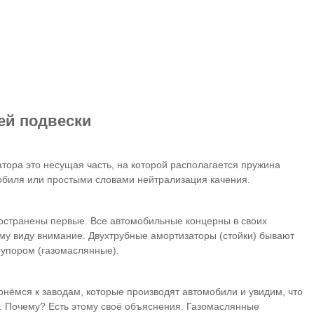
ей подвески
тора это несущая часть, на которой располагается пружина
обиля или простыми словами нейтрализация качения.
ространены первые. Все автомобильные концерны в своих
ому виду внимание. Двухтрубные амортизаторы (стойки) бывают
м упором (газомаслянные).
нёмся к заводам, которые производят автомобили и увидим, что
. Почему? Есть этому своё объяснения. Газомаслянные