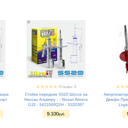
Отзывы: 0
мера
Cтойки передние SS20 Шоссе на
Амортизатор
форт
Ниссан Альмеру - - Nissan Almera
Демфи Прем
G15 - 5621000Q2H - SS20387
Loga
9.100
руб.