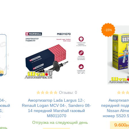
-15%
Отзывы: 0
04-,
Амортизатор Lada Largus 12-;
Амортизат
зовый
Renault Logan MCV 04-, Sandero 08-
передней под
1;
14 передний Marshall газовый
Nissan Alm
;
M8011070
номер SS20.5
Отгрузка на следующий день
9.600
р
день