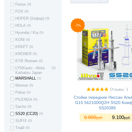
Fenox
(0)
Great Wall Hover
(4)
FOX
(0)
H3
Great Wall Hover
(4)
HOFER (Хофер)
(0)
H5
-7%
HOLA
(0)
Great Wall Hover
(4)
Hyundai / Kia
(0)
Great Wall Safe F1
(4)
KONI
(0)
Honda Civic
(1)
KRAFT
(0)
Honda CR-V (RD1,
(1)
RD2)
KRONER
(0)
HONDA JAZZ II
(1)
KYB Япония
(0)
Hyundai Accent
(10)
LYNXauto - Akita
(0)
Kaihatsu Japan
Hyundai Porter (H-1
(1)
/ STAREX)
MARSHALL
(1)
Hyundai i30
(2)
Monroe
(0)
Отзывы: 1
Hyundai I30 II
(2)
Pekar
(0)
hatchback
Стойки передние Ниссан Аль
PILENGA
(0)
Hyundai ix35
(3)
G15 5621000Q2H SS20 Ком
Sachs
(0)
SS20386
Hyundai Solaris
(16)
SS20 (СС20)
(4)
Hyundai Sonata
(1)
9.800
9.100
руб.
руб.
SUFIX
(0)
Hyundai Tucson
(1)
Trialli
(0)
Hyundai County
(3)