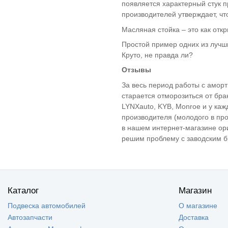
VENTO
появляется характерный стук п
Volkswagen Caddy
(2)
производителей утверждает, чт
Volkswagen Golf
(7)
Масляная стойка – это как отк
Volkswagen FOX
(1)
Простой пример одних из лучши
Volkswagen Jetta
(3)
Круто, не правда ли?
Volkswagen Passat
(4)
Отзывы
Volkswagen Polo
(8)
За весь период работы с аморт
Volkswagen Tiguan
(1)
старается отморозиться от бра
Volkswagen Polo
(8)
LYNXauto, KYB, Monroe и у каж
mk5
Volkswagen Touran
(1)
производителя (молодого в про
в нашем интернет-магазине ор
Volkswagen
(1)
SCIROCCO
решим проблему с заводским б
VOLKSWAGEN
(2)
BEETLE
Zaz Chance
(4)
Zaz Vida
(7)
ZAZ Sens
(4)
Каталог
Магазин
Подвеска автомобилей
О магазине
Автозапчасти
Доставка