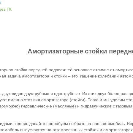
5
рез ТК
Амортизаторные стойки передн
орная стойка передней подвески её основное отличие от амортиза
ная задача амортизатора и стойки – это гашение колебаний автом
 двух видов двухтрубные и однотрубные. Из этих двух более расп
ют именно этот вид амортизатора (стойки). Тогда и мы уделим эт
е возможно) гидравлические (масляные) и гидравлические с газовы
видами, теперь давайте попробуем выбрать на наш автомобиль. Вер
втомобиль выпускаются на газомаслянных стойках и амортизаторах