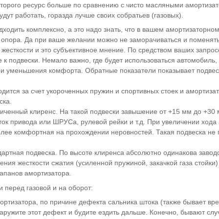
которого ресурс больше по сравнению с чисто масляными амортиза
дут работать, горазда лучше своих собратьев (газовых).
ходить комплексно, а это надо знать, что в вашем амортизаторном
 опора. Да при ваше желании можно не заморачиваться и поменять
жесткости и это субъективное мнение. По средством ваших запро
 к подвески. Немало важно, где будет использоваться автомобиль,
 и уменьшения комфорта. Обратные показатели показывает подвес
дится за счет укороченных пружин и спортивных стоек и амортизат
ска.
еличенный клиренс. На такой подвески завышение от +15 мм до +3
ок привода или ШРУСа, рулевой рейки и т.д. При увеличении хода
олее комфортная на прохождении неровностей. Такая подвеска не п
ндартная подвеска. По высоте клиренса абсолютно одинакова заво
ичения жесткости сжатия (усиленной пружиной, закачкой газа стойк
лапанов амортизатора.
 перед газовой и на оборот:
мортизатора, по причине дефекта сальника штока (также бывает в
ружите этот дефект и будите ездить дальше. Конечно, бывают случа