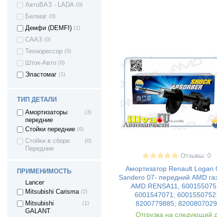
АвтоВАЗ - LADA
(0)
HYUNDAI CRETA
(1)
Белмаг
(0)
Hyundai Getz
(2)
Демфи (DEMFI)
(1)
Hyundai Elantra III
(1)
СААЗ
(0)
Kia Spectra
(3)
Технорессор
(0)
KIA Sportage II
(1)
Шток-Авто
(0)
Kia Sportage III
(2)
Эластомаг
(1)
Kia Cerato I
(1)
Kia Cerato II
(2)
ТИП ДЕТАЛИ
Kia Rio
(16)
ROVER 200
(1)
Амортизаторы
(3)
передние
Mazda 3
(6)
Стойки передние
(6)
Mazda 3 MPS
(1)
Стойки в сборе
(0)
Mazda 5
(2)
Передние
Отзывы: 0
Mitsubishi
(1)
Outlander
Амортизатор Renault Logan 
ПРИМЕНИМОСТЬ
MITSUBISHI
(5)
Sandero 07- передний AMD га
Lancer
AMD.RENSA11, 600155075
Mitsubishi Carisma
(2)
6001547071; 6001550752
8200779885; 8200807029
Mitsubishi
(1)
GALANT
Отгрузка на следующий 