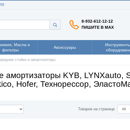
ИЯ
8-932-612-12-12
ПИШИТЕ В MAX
химия, Масла и
Инструменты
Аксессуары
фильтры
оборудован
ередние стойки и амортизаторы
е амортизаторы KYB, LYNXauto, S
ico, Hofer, Технорессор, ЭластоМ
Товаров на странице