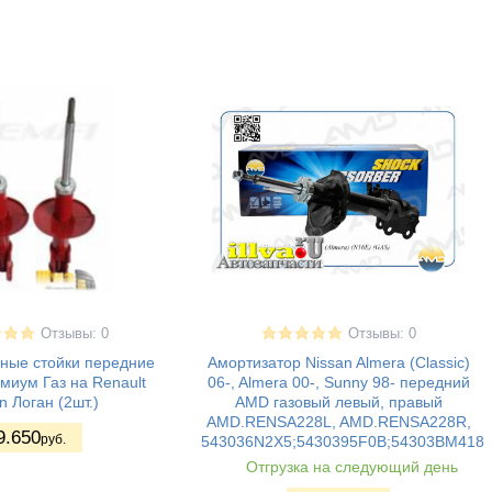
Отзывы: 0
Отзывы: 0
ные стойки передние
Амортизатор Nissan Almera (Classic)
иум Газ на Renault
06-, Almera 00-, Sunny 98- передний
n Логан (2шт.)
AMD газовый левый, правый
AMD.RENSA228L, AMD.RENSA228R,
9.650
руб.
543036N2X5;5430395F0B;54303BM418
Отгрузка на следующий день