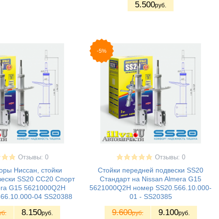
5.500
руб.
-5%
Отзывы: 0
Отзывы: 0
оры Ниссан, стойки
Стойки передней подвески SS20
вески SS20 СС20 Спорт
Стандарт на Nissan Almera G15
era G15 5621000Q2H
5621000Q2H номер SS20.566.10.000-
66.10.000-04 SS20388
01 - SS20385
8.150
9.600
9.100
уб.
руб.
руб.
руб.