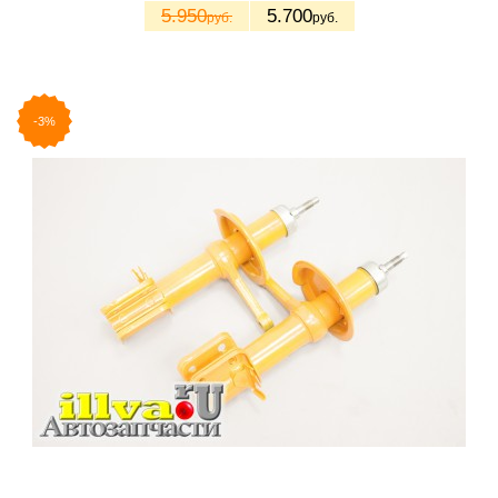
5.950
5.700
руб.
руб.
-3%