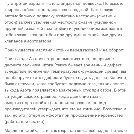
Ну и третий вариант – это стандартная подвеска. По высоте
клиренса абсолютно одинакова заводской. Даже такую
автомобильную подвеску возможно настроить (сжатие и
отбой) за счет увеличения жесткости сжатия (усиленной
пружиной, закачкой газа стойки) и увеличением жесткостью
отбоя зажав клапан отбоя или другими настройками других
клапанов амортизатора.
Преимущества масляной стойки перед газовой и на оборот:
При выходе Азот из патрона амортизатора, по причине
дефекта сальника штока (также бывает временный дефект
вследствие понижения температуры окружающей среды), вы
не обнаружите этот дефект и будите ездить дальше. Конечно,
бывают случаи, когда требуется подкачка газа, так как после
выхода Азота появляется характерный стук при отбое. В этой
ситуации самое страшное, когда давление газа в
амортизатора (стойках) становится разным, но ряд
производителей утверждает, что это не критично. Возможно и
так, но это потеря комфорта при прохождение неровностей
(работа при сжатие).
Масляная стойка – это как открытая книга всё видно. Потекло