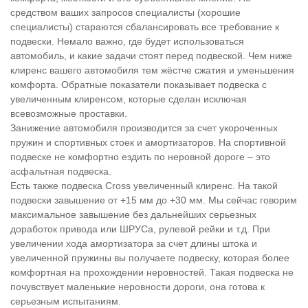
средством ваших запросов специалисты (хорошие
специалисты) стараются сбалансировать все требование к
подвески. Немало важно, где будет использоваться
автомобиль, и какие задачи стоят перед подвеской. Чем ниже
клиренс вашего автомобиля тем жёстче сжатия и уменьшения
комфорта. Обратные показатели показывает подвеска с
увеличенным клиренсом, которые сделан исключая
всевозможные проставки.
Занижение автомобиля производится за счет укороченных
пружин и спортивных стоек и амортизаторов. На спортивной
подвеске не комфортно ездить по неровной дороге – это
асфальтная подвеска.
Есть также подвеска Cross увеличенный клиренс. На такой
подвески завышение от +15 мм до +30 мм. Мы сейчас говорим
максимальное завышение без дальнейших серьезных
доработок привода или ШРУСа, рулевой рейки и т.д. При
увеличении хода амортизатора за счет длины штока и
увеличенной пружины вы получаете подвеску, которая более
комфортная на прохождении неровностей. Такая подвеска не
почувствует маленькие неровности дороги, она готова к
серьезным испытаниям.