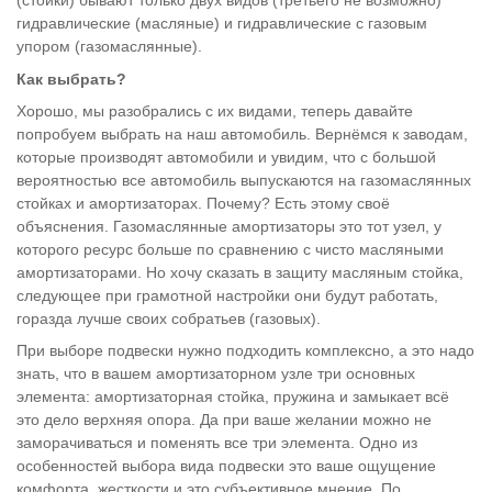
(стойки) бывают только двух видов (третьего не возможно)
гидравлические (масляные) и гидравлические с газовым
упором (газомаслянные).
Как выбрать?
Хорошо, мы разобрались с их видами, теперь давайте
попробуем выбрать на наш автомобиль. Вернёмся к заводам,
которые производят автомобили и увидим, что с большой
вероятностью все автомобиль выпускаются на газомаслянных
стойках и амортизаторах. Почему? Есть этому своё
объяснения. Газомаслянные амортизаторы это тот узел, у
которого ресурс больше по сравнению с чисто масляными
амортизаторами. Но хочу сказать в защиту масляным стойка,
следующее при грамотной настройки они будут работать,
горазда лучше своих собратьев (газовых).
При выборе подвески нужно подходить комплексно, а это надо
знать, что в вашем амортизаторном узле три основных
элемента: амортизаторная стойка, пружина и замыкает всё
это дело верхняя опора. Да при ваше желании можно не
заморачиваться и поменять все три элемента. Одно из
особенностей выбора вида подвески это ваше ощущение
комфорта, жесткости и это субъективное мнение. По