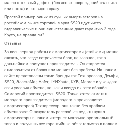
масло это явный дефект (без явных повреждений сальника
или штока) и его видно сразу.
Простой пример одних из лучших амортизаторов на
российском рынке торговой марки SS20 идут чисто
гидравлические и они единственные дают гарантию 2 года.
Круто, не правда ли?
Отзывы
За весь период работы с амортизаторами (стойками) можно
сказать, что везде встречается брак, но главное, как в
дальнейшем поступает производитель. Он старается
отморозиться от брака или меняет без проблем. На нашем
сайте представлены такие бренды как Технорессор, Демфи,
SS20, ЭластоМаг, Hofer, LYNXauto, KYB, Monroe и у каждого
свои условия обмена, но, как и всегда их всех обошёл
Самарский производитель SS20. Также хотел отметить
молодого производителя (молодого в производстве
амортизаторов) Технорессор, они также без проблем
обменивают. О покупатель расслабься ведь ты купил
амортизаторы в нашем интернет-магазине оригинальный
товар и получишь все гарантийные обязательства в полном