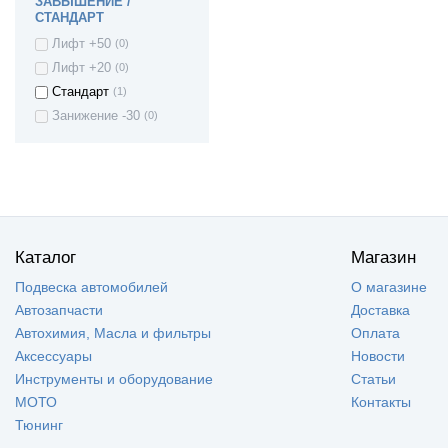
ЗАВЫШЕНИЕ /
ВАЗ 2170 - Приора
(0)
СТАНДАРТ
седан
ВАЗ 21708 -
(0)
Лифт +50
(0)
Приора премьер
Лифт +20
(0)
ВАЗ 2171 - Приора
(0)
универсал
Стандарт
(1)
ВАЗ 2172 - Приора
(0)
Занижение -30
(0)
хетчбек
ВАЗ 21728 -
(0)
Приора купе
ВАЗ 2190 - Гранта
(0)
седан
ВАЗ 21928 - Kalina
(0)
II Kross
ВАЗ 21905 -
(0)
Каталог
Магазин
Гранта седан
(Sport)
Подвеска автомобилей
О магазине
ВАЗ 2191 - Гранта
(0)
Автозапчасти
Доставка
хетчбек (лифтбек)
Автохимия, Масла и фильтры
Оплата
ВАЗ 2192 - Kalina
(0)
II Хэтчбек
Аксессуары
Новости
Lada Kalina 2
(0)
Инструменты и оборудование
Статьи
Granta FL (2194)
МОТО
Контакты
Cross
ВАЗ 1111 - Ока
(0)
Тюнинг
ВАЗ 1117 - Калина
(0)