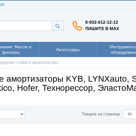
ИЯ
8-932-612-12-12
ПИШИТЕ В MAX
химия, Масла и
Инструменты
Аксессуары
фильтры
оборудован
ередние стойки и амортизаторы
е амортизаторы KYB, LYNXauto, S
ico, Hofer, Технорессор, ЭластоМ
Товаров на странице