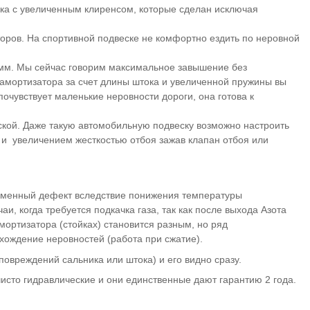
ка с увеличенным клиренсом, которые сделан исключая
оров. На спортивной подвеске не комфортно ездить по неровной
0 мм. Мы сейчас говорим максимальное завышение без
 амортизатора за счет длины штока и увеличенной пружины вы
очувствует маленькие неровности дороги, она готова к
дской. Даже такую автомобильную подвеску возможно настроить
и) и увеличением жесткостью отбоя зажав клапан отбоя или
ременный дефект вследствие понижения температуры
и, когда требуется подкачка газа, так как после выхода Азота
амортизатора (стойках) становится разным, но ряд
охождение неровностей (работа при сжатие).
повреждений сальника или штока) и его видно сразу.
исто гидравлические и они единственные дают гарантию 2 года.