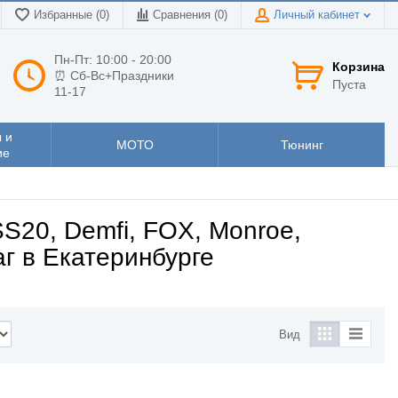
Избранные (0)
Сравнения (
0
)
Личный кабинет
Пн-Пт: 10:00 - 20:00
Корзина
⏰ Сб-Вс+Праздники
Пуста
11-17
 и
МОТО
Тюнинг
ие
S20, Demfi, FOX, Monroe,
аг в Екатеринбурге
Вид