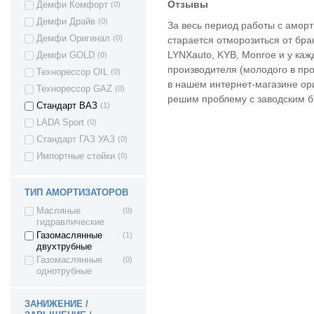
Отзывы
Демфи Комфорт
(0)
ВАЗ 2123 - Нива II
(0)
Демфи Драйв
(0)
За весь период работы с аморт
ВАЗ 21236 -
(0)
Chevrolet Niva
Демфи Оригинал
(0)
старается отморозиться от бра
ВАЗ 2108 - Лада/
(0)
LYNXauto, KYB, Monroe и у каж
Демфи GOLD
(0)
Спутник/ Самара1
производителя (молодого в про
Технорессор OIL
(0)
ВАЗ 2109 - Лада/
(0)
в нашем интернет-магазине ор
Спутник/ Самара1
Технорессор GAZ
(0)
решим проблему с заводским б
ВАЗ 21099 - Лада/
(0)
Стандарт ВАЗ
(1)
Самара1
LADA Sport
(0)
ВАЗ 2113 - Лада
(0)
Самара II 3дв.
Стандарт ГАЗ УАЗ
(0)
хетч
Импортные стойки
(0)
ВАЗ 2114 - Лада
(0)
Самара II 5дв.
хетч
ТИП АМОРТИЗАТОРОВ
ВАЗ 2115 - Лада
(0)
Самара II седан
Масляные
(0)
ВАЗ 2110 - Лада
(0)
гидравлические
110
Газомаслянные
(1)
ВАЗ 2111 - Лада
(0)
двухтрубные
111
Газомаслянные
(0)
ВАЗ 2112 - Лада
(0)
однотрубные
112
ВАЗ 2120 - Лада
(0)
ЗАНИЖЕНИЕ /
Надежда