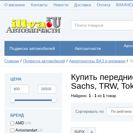
О магазине
Контакты
Новости
Доставка
Оплата
ВАКАНС
Авто
Подвеска автомобилей
Автозапчасти
Главная
Подвеска автомобилей
Амортизаторы ВАЗ и иномарки
П
Купить передни
ЦЕНА
Sachs, TRW, Tok
Найдено:
1
-
1
из
1
товар
Сортировать по
БРЕНД
AMD
(13)
Avtostandart
(1)
SUFIX