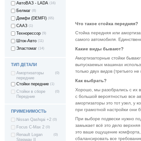
АвтоВАЗ - LADA
(16)
Белмаг
(8)
Демфи (DEMFI)
(65)
Что такое стойка передняя?
СААЗ
(1)
Стойка передняя или амортизат
Технорессор
(9)
самого автомобиля. Единствен
Шток-Авто
(11)
Какие виды бывают?
Эластомаг
(14)
Амортизаторные стойки бывают
выпускаемых машинах использу
ТИП ДЕТАЛИ
только двух видов (третьего н
Амортизаторы
(0)
передние
Как выбрать?
Стойки передние
(1)
Хорошо, мы разобрались с их 
Стойки в сборе
(0)
с большой вероятностью все а
Передние
амортизаторы это тот узел, у 
при грамотной настройки они бу
ПРИМЕНИМОСТЬ
При выборе подвески нужно под
Nissan Qashqai +2
(0)
замыкает всё это дело верхняя
Focus C-Max 2
(0)
это ваше ощущение комфорта, 
Renault Logan
(0)
сбалансировать все требование
Stepway II