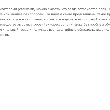
изаторами (стойками) можно сказать, что везде встречается брак, 
ка или меняет без проблем. На нашем сайте представлены такие б
дого свои условия обмена, но, как и всегда их всех обошёл Самарс
изводстве амортизаторов) Технорессор, они также без проблем об
игинальный товар и получишь все гарантийные обязательства в по
раком.