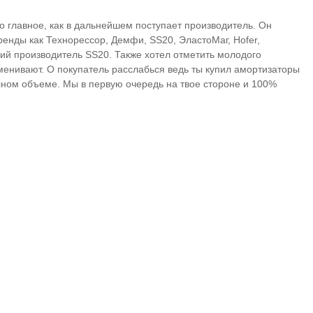
но главное, как в дальнейшем поступает производитель. Он
ренды как Технорессор, Демфи, SS20, ЭластоМаг, Hofer,
кий производитель SS20. Также хотел отметить молодого
менивают. О покупатель расслабься ведь ты купил амортизаторы
лном объеме. Мы в первую очередь на твое стороне и 100%