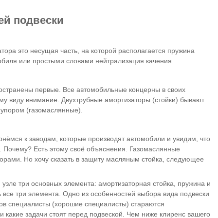
ей подвески
тора это несущая часть, на которой располагается пружина
обиля или простыми словами нейтрализация качения.
ространены первые. Все автомобильные концерны в своих
ому виду внимание. Двухтрубные амортизаторы (стойки) бывают
м упором (газомаслянные).
нёмся к заводам, которые производят автомобили и увидим, что
. Почему? Есть этому своё объяснения. Газомаслянные
торами. Но хочу сказать в защиту масляным стойка, следующее
 узле три основных элемента: амортизаторная стойка, пружина и
 все три элемента. Одно из особенностей выбора вида подвески
сов специалисты (хорошие специалисты) стараются
 и какие задачи стоят перед подвеской. Чем ниже клиренс вашего