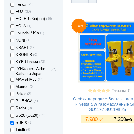
Fenox
(23)
FOX
(30)
HOFER (Хофер)
(36)
-10%
HOLA
(1)
Hyundai / Kia
(1)
KONI
(1)
KRAFT
(19)
KRONER
(6)
KYB Япония
(23)
LYNXauto - Akita
(28)
Kaihatsu Japan
MARSHALL
(16)
Monroe
(3)
Отзывы: 0
Pekar
(2)
Стойки передние Веста - Lada
PILENGA
(4)
и Vesta SW газомаслянные S
Sachs
(3)
SU1197 SU1198 2шт
SS20 (СС20)
(99)
7.980
7.200
руб.
руб.
SUFIX
(1)
Trialli
(9)