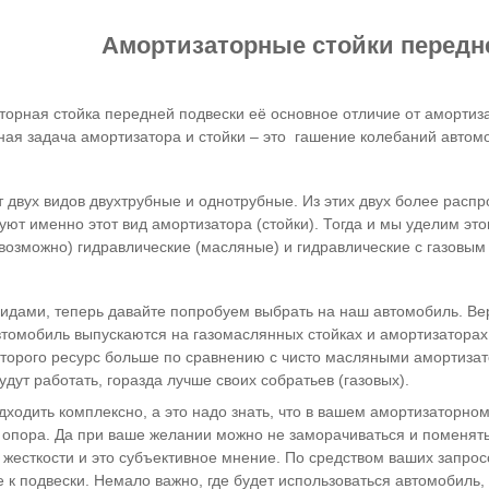
Амортизаторные стойки передн
орная стойка передней подвески её основное отличие от амортиза
ная задача амортизатора и стойки – это гашение колебаний автом
 двух видов двухтрубные и однотрубные. Из этих двух более расп
ют именно этот вид амортизатора (стойки). Тогда и мы уделим эт
е возможно) гидравлические (масляные) и гидравлические с газовы
видами, теперь давайте попробуем выбрать на наш автомобиль. Вер
втомобиль выпускаются на газомаслянных стойках и амортизаторах
которого ресурс больше по сравнению с чисто масляными амортиза
дут работать, горазда лучше своих собратьев (газовых).
ходить комплексно, а это надо знать, что в вашем амортизаторном
 опора. Да при ваше желании можно не заморачиваться и поменять
жесткости и это субъективное мнение. По средством ваших запро
 к подвески. Немало важно, где будет использоваться автомобиль,