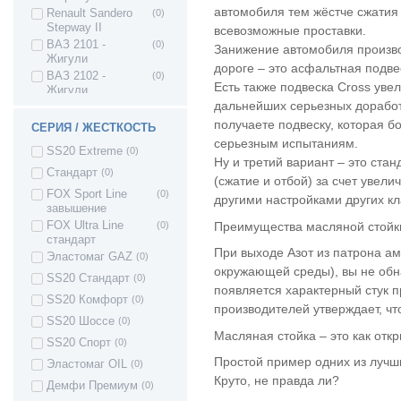
автомобиля тем жёстче сжатия
Renault Sandero
(0)
Stepway II
всевозможные проставки.
ВАЗ 2101 -
(0)
Занижение автомобиля произво
Жигули
дороге – это асфальтная подве
ВАЗ 2102 -
(0)
Есть также подвеска Cross ув
Жигули
дальнейших серьезных доработ
ВАЗ 2103 -
(0)
Жигули
получаете подвеску, которая б
СЕРИЯ / ЖЕСТКОСТЬ
ВАЗ 2104 -
(0)
серьезным испытаниям.
SS20 Extreme
(0)
Жигули
Ну и третий вариант – это ста
ВАЗ 2105 -
(0)
Стандарт
(0)
(сжатие и отбой) за счет увел
Жигули
FOX Sport Line
(0)
другими настройками других к
ВАЗ 2106 -
(0)
завышение
Жигули
Преимущества масляной стойки
FOX Ultra Line
(0)
ВАЗ 2107 -
(0)
стандарт
Жигули
При выходе Азот из патрона а
Эластомаг GAZ
(0)
ВАЗ 2121 - Нива
(0)
окружающей среды), вы не обна
4х4 3дв.
SS20 Стандарт
(0)
появляется характерный стук п
ВАЗ 21213 Нива
(0)
SS20 Комфорт
(0)
производителей утверждает, чт
ВАЗ 21214 (4x4)
(0)
SS20 Шоссе
(0)
Масляная стойка – это как отк
Lada 4x4 URBAN
(0)
SS20 Спорт
(0)
LADA Niva Travel
(0)
Простой пример одних из лучши
Эластомаг OIL
(0)
Круто, не правда ли?
ВАЗ 2131 - Нива
(0)
Демфи Премиум
(0)
4х4 5дв