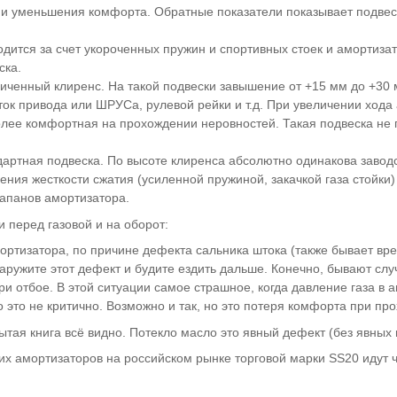
 и уменьшения комфорта. Обратные показатели показывает подвес
дится за счет укороченных пружин и спортивных стоек и амортизат
ска.
еличенный клиренс. На такой подвески завышение от +15 мм до +3
ок привода или ШРУСа, рулевой рейки и т.д. При увеличении хода
олее комфортная на прохождении неровностей. Такая подвеска не п
ндартная подвеска. По высоте клиренса абсолютно одинакова заво
ичения жесткости сжатия (усиленной пружиной, закачкой газа стойк
лапанов амортизатора.
 перед газовой и на оборот:
мортизатора, по причине дефекта сальника штока (также бывает в
ружите этот дефект и будите ездить дальше. Конечно, бывают случа
ри отбое. В этой ситуации самое страшное, когда давление газа в 
о это не критично. Возможно и так, но это потеря комфорта при пр
рытая книга всё видно. Потекло масло это явный дефект (без явных 
х амортизаторов на российском рынке торговой марки SS20 идут ч