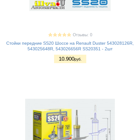
Отзывы: 0
Стойки передние SS20 Шоссе на Renault Duster 543028126R,
543025648R, 543026656R SS20351 - 2шт
10.900
руб.