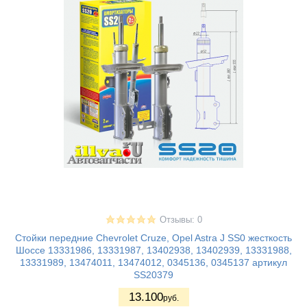
Отзывы: 0
Стойки передние Chevrolet Cruze, Opel Astra J SS0 жесткость
Шоссе 13331986, 13331987, 13402938, 13402939, 13331988,
13331989, 13474011, 13474012, 0345136, 0345137 артикул
SS20379
13.100
руб.