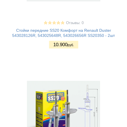
Отзывы: 0
Стойки передние SS20 Комфорт на Renault Duster
543028126R, 543025648R, 543026656R SS20350 - 2шт
10.900
руб.