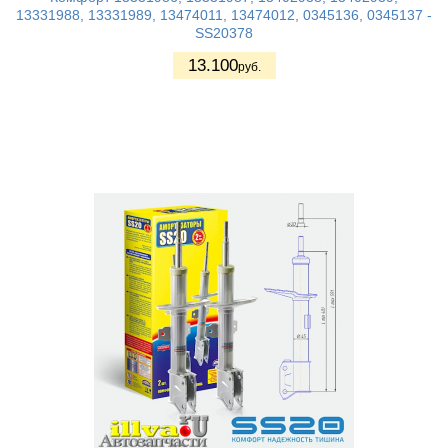
13331988, 13331989, 13474011, 13474012, 0345136, 0345137 -
SS20378
13.100
руб.