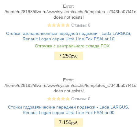
Error:
/home/u28193/illva.ru/www/system/cache/templates_c/343ba07f4
does not exists!
Отзывы: 0
Стойки газонаполненные передней подвески - Lada LARGUS,
Renault Logan серия Ultra Line Fox FSALar.10
Отгрузка с центрального склада FOX
7.250
руб.
Error:
/home/u28193/illva.ru/www/system/cache/templates_c/343ba07f4
does not exists!
Отзывы: 0
Стойки гидравлические передней подвески - Lada LARGUS,
Renault Logan серия Ultra Line Fox FSALar.00
7.150
руб.