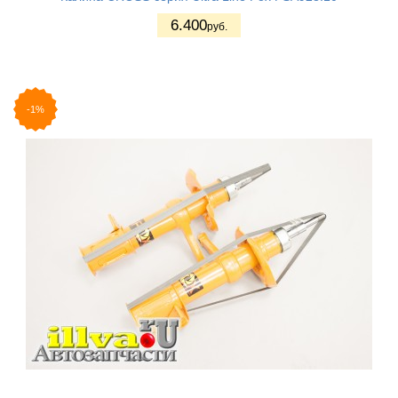
6.400
руб.
-1%