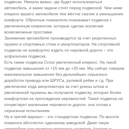
подвески. Немало важно, где будет использоваться
автомобиль, и какие задачи стоят перед подвеской. Чем ниже
клиренс вашего автомобиля тем жёстче сжатия и уменьшения
комфорта. Обратные показатели показывает подвеска с
увеличенным клиренсом, которые сделан исключая
всевозможные проставки.
Занижение автомобиля производится за счет укороченных
пружин и спортивных стоек и амортизаторов. На спортивной
подвеске не комфортно ездить по неровной дороге – это
асфальтная подвеска.
Есть также подвеска Cross увеличенный клиренс. На такой
подвески завышение от +15 мм до +30 мм. Мы сейчас говорим
максимальное завышение без дальнейших серьезных
доработок привода или ШРУСа, рулевой рейки и т.д. При
увеличении хода амортизатора за счет длины штока и
увеличенной пружины вы получаете подвеску, которая более
комфортная на прохождении неровностей. Такая подвеска не
почувствует маленькие неровности дороги, она готова к
серьезным испытаниям.
Ну и третий вариант – это стандартная подвеска. По высоте
клиренса абсолютно одинакова заводской. Даже такую
автомобильную подвеску возможно настроить (сжатие и