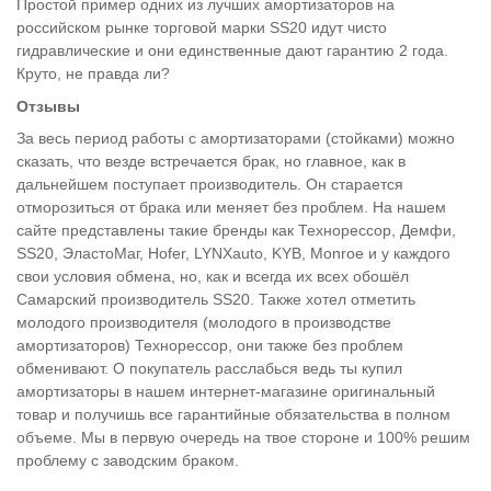
Простой пример одних из лучших амортизаторов на
российском рынке торговой марки SS20 идут чисто
гидравлические и они единственные дают гарантию 2 года.
Круто, не правда ли?
Отзывы
За весь период работы с амортизаторами (стойками) можно
сказать, что везде встречается брак, но главное, как в
дальнейшем поступает производитель. Он старается
отморозиться от брака или меняет без проблем. На нашем
сайте представлены такие бренды как Технорессор, Демфи,
SS20, ЭластоМаг, Hofer, LYNXauto, KYB, Monroe и у каждого
свои условия обмена, но, как и всегда их всех обошёл
Самарский производитель SS20. Также хотел отметить
молодого производителя (молодого в производстве
амортизаторов) Технорессор, они также без проблем
обменивают. О покупатель расслабься ведь ты купил
амортизаторы в нашем интернет-магазине оригинальный
товар и получишь все гарантийные обязательства в полном
объеме. Мы в первую очередь на твое стороне и 100% решим
проблему с заводским браком.