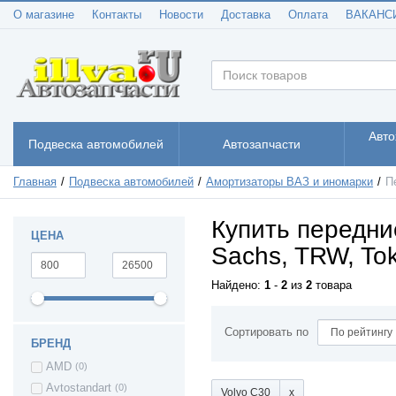
Mitsubishi Carisma
(2)
О магазине
Контакты
Новости
Доставка
Оплата
ВАКАНС
Mitsubishi
(1)
GALANT
Nissan Almera
(9)
Nissan Qashqai
(2)
Nissan Sunny
(1)
Nissan X-Trail
(2)
Авто
Подвеска автомобилей
Автозапчасти
Nissan TERRANO
(1)
II
Nissan Terrano 3 -
(3)
Главная
Подвеска автомобилей
Амортизаторы ВАЗ и иномарки
П
c 2014г
Nissan TIIDA
(1)
Купить передни
Peugeot 206
(1)
ЦЕНА
Sachs, TRW, Tok
Peugeot Partner
(1)
Renault Duster
(7)
Найдено:
1
-
2
из
2
товара
Renault Kaptur
(3)
Renault Kangoo
(1)
Сортировать по
Renault Koleos
(2)
БРЕНД
Renault Logan
(23)
AMD
(0)
Renault Sandero
(11)
Avtostandart
(0)
Volvo C30