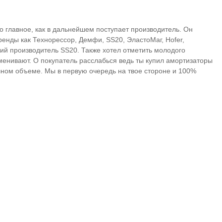
но главное, как в дальнейшем поступает производитель. Он
ренды как Технорессор, Демфи, SS20, ЭластоМаг, Hofer,
кий производитель SS20. Также хотел отметить молодого
менивают. О покупатель расслабься ведь ты купил амортизаторы
лном объеме. Мы в первую очередь на твое стороне и 100%