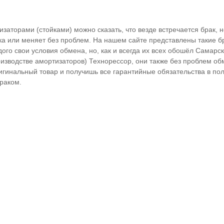
изаторами (стойками) можно сказать, что везде встречается брак, 
ка или меняет без проблем. На нашем сайте представлены такие б
дого свои условия обмена, но, как и всегда их всех обошёл Самарс
изводстве амортизаторов) Технорессор, они также без проблем об
игинальный товар и получишь все гарантийные обязательства в по
раком.