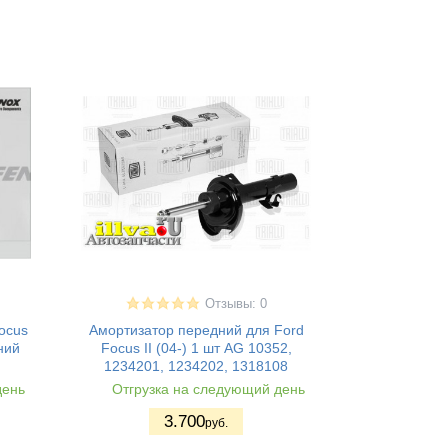
Отзывы: 0
ocus
Амортизатор передний для Ford
ний
Focus II (04-) 1 шт AG 10352,
1234201, 1234202, 1318108
день
Отгрузка на следующий день
3.700
руб.