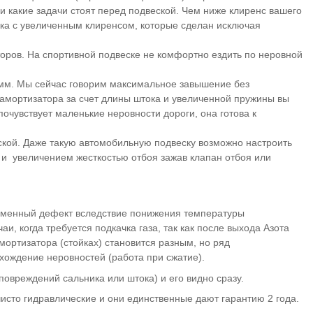
 и какие задачи стоят перед подвеской. Чем ниже клиренс вашего
ка с увеличенным клиренсом, которые сделан исключая
оров. На спортивной подвеске не комфортно ездить по неровной
0 мм. Мы сейчас говорим максимальное завышение без
 амортизатора за счет длины штока и увеличенной пружины вы
очувствует маленькие неровности дороги, она готова к
дской. Даже такую автомобильную подвеску возможно настроить
и) и увеличением жесткостью отбоя зажав клапан отбоя или
ременный дефект вследствие понижения температуры
и, когда требуется подкачка газа, так как после выхода Азота
амортизатора (стойках) становится разным, но ряд
охождение неровностей (работа при сжатие).
повреждений сальника или штока) и его видно сразу.
исто гидравлические и они единственные дают гарантию 2 года.