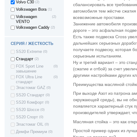
Volvo C30
(2)
сбалансировать все требование
Volkswagen Bora
(1)
автомобиля тем жёстче сжатия
Volkswagen
(2)
всевозможные проставки.
VENTO
Занижение автомобиля произво
Volkswagen Caddy
(2)
дороге – это асфальтная подве
Volkswagen Golf
(7)
Есть также подвеска Cross ув
Volkswagen FOX
(1)
дальнейших серьезных доработ
СЕРИЯ / ЖЕСТКОСТЬ
получаете подвеску, которая б
Volkswagen Jetta
(3)
SS20 Extreme
(0)
серьезным испытаниям.
Volkswagen Passat
(4)
Стандарт
(2)
Ну и третий вариант – это ста
Volkswagen Polo
(8)
FOX Sport Line
(0)
(сжатие и отбой) за счет увел
завышение
Volkswagen Tiguan
(1)
другими настройками других к
FOX Ultra Line
(0)
Volkswagen Polo
(8)
стандарт
mk5
Преимущества масляной стойки
Эластомаг GAZ
(0)
Volkswagen Touran
(1)
При выходе Азот из патрона а
SS20 Стандарт
(0)
Volkswagen
(1)
окружающей среды), вы не обна
SCIROCCO
SS20 Комфорт
(0)
появляется характерный стук п
VOLKSWAGEN
(2)
SS20 Шоссе
(0)
производителей утверждает, чт
BEETLE
SS20 Спорт
(0)
Zaz Chance
(4)
Масляная стойка – это как отк
Эластомаг OIL
(0)
Zaz Vida
(7)
Простой пример одних из лучши
Демфи Премиум
(0)
ZAZ Sens
(4)
Круто, не правда ли?