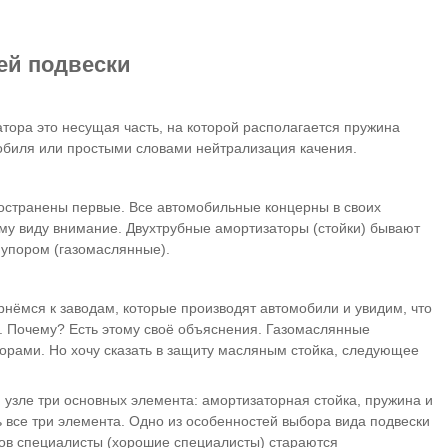
ей подвески
тора это несущая часть, на которой располагается пружина
обиля или простыми словами нейтрализация качения.
ространены первые. Все автомобильные концерны в своих
ому виду внимание. Двухтрубные амортизаторы (стойки) бывают
м упором (газомаслянные).
нёмся к заводам, которые производят автомобили и увидим, что
. Почему? Есть этому своё объяснения. Газомаслянные
торами. Но хочу сказать в защиту масляным стойка, следующее
 узле три основных элемента: амортизаторная стойка, пружина и
 все три элемента. Одно из особенностей выбора вида подвески
сов специалисты (хорошие специалисты) стараются