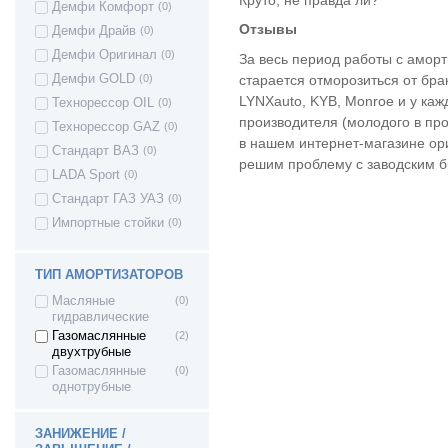
Демфи Комфорт
(0)
Отзывы
Демфи Драйв
(0)
Демфи Оригинал
(0)
За весь период работы с аморт
старается отморозиться от бра
Демфи GOLD
(0)
LYNXauto, KYB, Monroe и у каж
Технорессор OIL
(0)
производителя (молодого в про
Технорессор GAZ
(0)
в нашем интернет-магазине ор
Стандарт ВАЗ
(0)
решим проблему с заводским б
LADA Sport
(0)
Стандарт ГАЗ УАЗ
(0)
Импортные стойки
(0)
ТИП АМОРТИЗАТОРОВ
Масляные
(0)
гидравлические
Газомаслянные
(2)
двухтрубные
Газомаслянные
(0)
однотрубные
ЗАНИЖЕНИЕ /