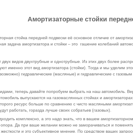
Амортизаторные стойки передн
орная стойка передней подвески её основное отличие от амортиза
ная задача амортизатора и стойки – это гашение колебаний автом
 двух видов двухтрубные и однотрубные. Из этих двух более расп
ют именно этот вид амортизатора (стойки). Тогда и мы уделим эт
е возможно) гидравлические (масляные) и гидравлические с газовы
видами, теперь давайте попробуем выбрать на наш автомобиль. Вер
втомобиль выпускаются на газомаслянных стойках и амортизаторах
которого ресурс больше по сравнению с чисто масляными амортиза
дут работать, горазда лучше своих собратьев (газовых).
ходить комплексно, а это надо знать, что в вашем амортизаторном
 опора. Да при ваше желании можно не заморачиваться и поменять
жесткости и это субъективное мнение. По средством ваших запро