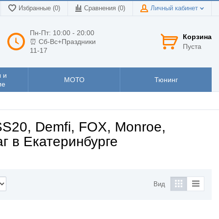
Избранные (0)
Сравнения (
0
)
Личный кабинет
Пн-Пт: 10:00 - 20:00
Корзина
⏰ Сб-Вс+Праздники
Пуста
11-17
 и
МОТО
Тюнинг
ие
S20, Demfi, FOX, Monroe,
аг в Екатеринбурге
Вид