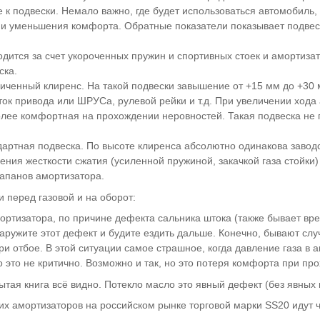
 к подвески. Немало важно, где будет использоваться автомобиль,
 и уменьшения комфорта. Обратные показатели показывает подвес
дится за счет укороченных пружин и спортивных стоек и амортизат
ска.
еличенный клиренс. На такой подвески завышение от +15 мм до +3
ок привода или ШРУСа, рулевой рейки и т.д. При увеличении хода
олее комфортная на прохождении неровностей. Такая подвеска не п
ндартная подвеска. По высоте клиренса абсолютно одинакова заво
ичения жесткости сжатия (усиленной пружиной, закачкой газа стойк
лапанов амортизатора.
 перед газовой и на оборот:
мортизатора, по причине дефекта сальника штока (также бывает в
ружите этот дефект и будите ездить дальше. Конечно, бывают случа
ри отбое. В этой ситуации самое страшное, когда давление газа в 
о это не критично. Возможно и так, но это потеря комфорта при пр
рытая книга всё видно. Потекло масло это явный дефект (без явных 
х амортизаторов на российском рынке торговой марки SS20 идут ч