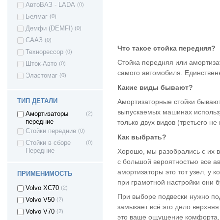
АвтоВАЗ - LADA
(0)
Toyota Corolla
(4)
Белмаг
(0)
Toyota Camry
(2)
Демфи (DEMFI)
(0)
Toyota Verso
(3)
СААЗ
(0)
Toyota Yaris
(2)
Что такое стойка передняя?
Технорессор
(0)
Toyota Urban
(2)
Cruiser
Стойка передняя или амортизат
Шток-Авто
(0)
OPEL Astra
(4)
самого автомобиля. Единствен
Эластомаг
(0)
OPEL Astra J
(8)
Какие виды бывают?
Opel Astra F
(1)
ТИП ДЕТАЛИ
Амортизаторные стойки бывают
Opel Corsa D
(3)
выпускаемых машинах использу
Амортизаторы
(2)
OPEL Kadett
(2)
передние
только двух видов (третьего н
Opel Kadett E
(2)
Стойки передние
(0)
Как выбрать?
Opel Vectra A
(1)
Стойки в сборе
(0)
Хорошо, мы разобрались с их 
Передние
Volvo S40
(2)
с большой вероятностью все а
Volvo S60
(1)
амортизаторы это тот узел, у 
ПРИМЕНИМОСТЬ
Volvo S80
(2)
при грамотной настройки они бу
Volvo XC70
(2)
При выборе подвески нужно под
Volvo V50
(2)
замыкает всё это дело верхняя
Volvo V70
(2)
это ваше ощущение комфорта, 