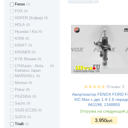
Renault Sandero
(9)
Fenox
(1)
(Stepway)
FOX
(0)
Seat Arosa
(1)
HOFER (Хофер)
(0)
Seat ALHAMBRA
(1)
HOLA
(0)
Seat ALTEA
(1)
Hyundai / Kia
(0)
Seat TOLEDO
(6)
KONI
(0)
Seat CORDOBA
(3)
KRAFT
(0)
Seat LEON
(4)
KRONER
(0)
Seat IBIZA
(2)
KYB Япония
(0)
Skoda Fabia
(2)
LYNXauto - Akita
(0)
Skoda Fabia II
(1)
Kaihatsu Japan
Skoda Fabia III
(1)
MARSHALL
(0)
Skoda Yeti
(1)
Monroe
(0)
Отзывы: 0
Skoda SuperB
(2)
Pekar
(0)
Амортизатор FENOX FORD F
Skoda Roomster
(1)
PILENGA
(0)
II/C-Max с двс 1.4-1.6 перед
Skoda Octavia
(5)
Sachs
(0)
A61198, 1348855
Skoda Rapid
(5)
SS20 (СС20)
(0)
Отгрузка на следующий 
Suzuki Grand
(2)
SUFIX
(0)
Vitara
3.950
руб.
Trialli
(1)
Toyota Auris
(2)