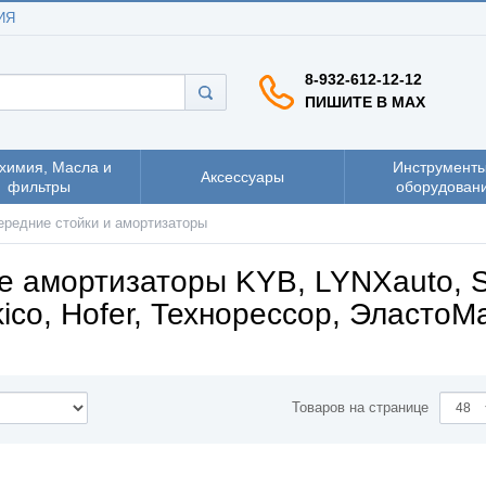
ИЯ
8-932-612-12-12
ПИШИТЕ В MAX
химия, Масла и
Инструменты
Аксессуары
фильтры
оборудован
ередние стойки и амортизаторы
е амортизаторы KYB, LYNXauto, S
ico, Hofer, Технорессор, ЭластоМ
Товаров на странице