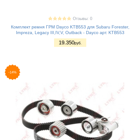
Отзывы: 0
Комплект ремня ГРМ Dayco KTB553 для Subaru Forester,
Impreza, Legacy III,IV,V, Outback - Dayco арт. KTB553
19.350
руб.
-14%