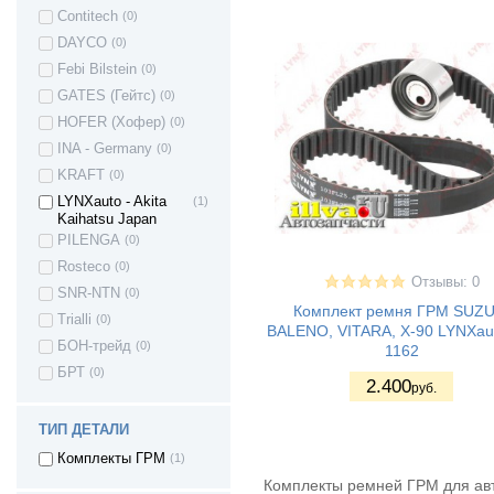
Contitech
(0)
Renault Sandero
(9)
(Stepway)
DAYCO
(0)
Renault SYMBOL
(3)
Febi Bilstein
(0)
II
GATES (Гейтс)
(0)
Renault Twingo
(2)
HOFER (Хофер)
(0)
SAAB 9-5
(1)
INA - Germany
(0)
Seat Arosa
(1)
KRAFT
(0)
Seat ALHAMBRA
(1)
LYNXauto - Akita
(1)
Seat ALTEA
(3)
Kaihatsu Japan
Seat TOLEDO
(2)
PILENGA
(0)
Seat Exeo ST
(2)
Rosteco
(0)
Отзывы: 0
Seat CORDOBA
(5)
SNR-NTN
(0)
Комплект ремня ГРМ SUZU
Seat IBIZA
(2)
Trialli
(0)
BALENO, VITARA, X-90 LYNXau
Skoda Fabia
(4)
БОН-трейд
(0)
1162
Skoda SuperB
(4)
БРТ
(0)
2.400
руб.
Skoda Roomster
(1)
Skoda Octavia
(4)
ТИП ДЕТАЛИ
Subaru Forester
(2)
Комплекты ГРМ
(1)
Subaru Legacy II
(2)
Комплекты ремней ГРМ для авт