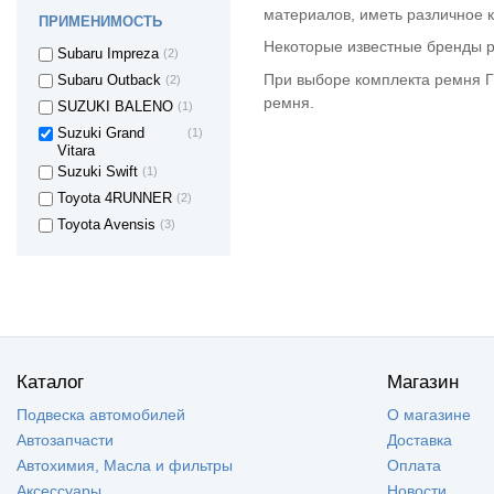
Subaru Legacy III
(1)
материалов, иметь различное к
ПРИМЕНИМОСТЬ
Subaru Legacy IV
(2)
Некоторые известные бренды ре
Subaru Impreza
(2)
При выборе комплекта ремня Г
Subaru Outback
(2)
ремня.
SUZUKI BALENO
(1)
Suzuki Grand
(1)
Vitara
Suzuki Swift
(1)
Toyota 4RUNNER
(2)
Toyota Avensis
(3)
Toyota Highlander
(1)
Toyota Corolla
(4)
Toyota Carina
(3)
Toyota Camry
(4)
Toyota Land
(3)
Cruiser
Каталог
Магазин
Toyota Land
(2)
Подвеска автомобилей
Cruiser Prado
О магазине
Toyota Rav4
(1)
Автозапчасти
Доставка
Toyota Tundra
(1)
Автохимия, Масла и фильтры
Оплата
Toyota HILUX
(2)
Аксессуары
Новости